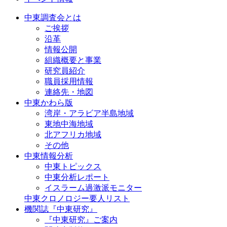
中東調査会とは
ご挨拶
沿革
情報公開
組織概要と事業
研究員紹介
職員採用情報
連絡先・地図
中東かわら版
湾岸・アラビア半島地域
東地中海地域
北アフリカ地域
その他
中東情報分析
中東トピックス
中東分析レポート
イスラーム過激派モニター
中東クロノロジー要人リスト
機関誌『中東研究』
『中東研究』ご案内