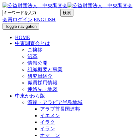
会員ログイン
ENGLISH
Toggle navigation
HOME
中東調査会とは
ご挨拶
沿革
情報公開
組織概要と事業
研究員紹介
職員採用情報
連絡先・地図
中東かわら版
湾岸・アラビア半島地域
アラブ首長国連邦
イエメン
イラク
イラン
オマーン