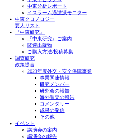
中東分析レポート
イスラーム過激派モニター
中東クロノロジー
要人リスト
『中東研究』
『中東研究』ご案内
関連出版物
ご購入方法/投稿募集
調査研究
政策提言
2023年度外交・安全保障事業
事業関連情報
研究メンバー
研究会の報告
海外調査の報告
コメンタリー
成果の発信
その他
イベント
講演会の案内
講演会の報告