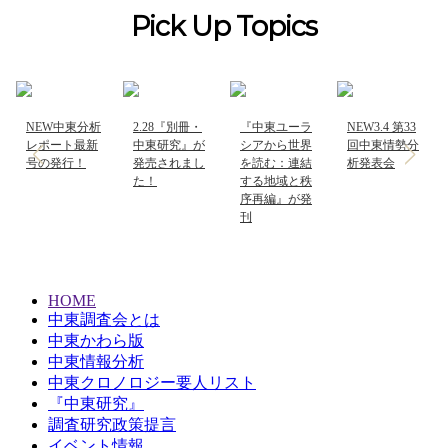
Pick Up Topics
NEW
中東分析
2.28『別冊・
『中東ユーラ
NEW
3.4 第33
<
>
レポート最新
中東研究』が
シアから世界
回中東情勢分
号の発行！
発売されまし
を読む：連結
析発表会
た！
する地域と秩
序再編』が発
刊
HOME
中東調査会とは
中東かわら版
中東情報分析
中東クロノロジー要人リスト
『中東研究』
調査研究政策提言
イベント情報