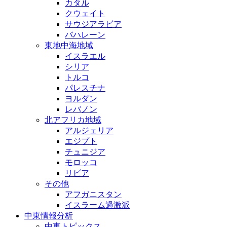
カタル
クウェイト
サウジアラビア
バハレーン
東地中海地域
イスラエル
シリア
トルコ
パレスチナ
ヨルダン
レバノン
北アフリカ地域
アルジェリア
エジプト
チュニジア
モロッコ
リビア
その他
アフガニスタン
イスラーム過激派
中東情報分析
中東トピックス