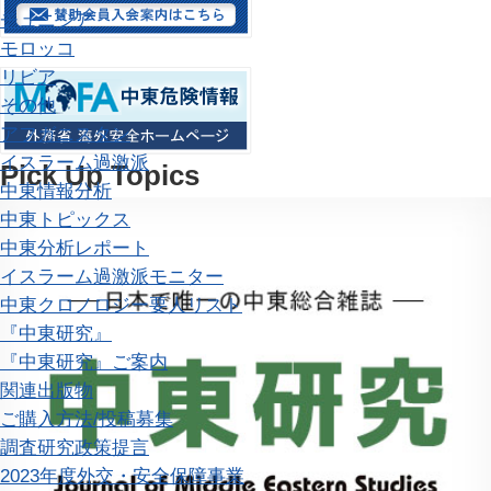
チュニジア
モロッコ
リビア
その他
アフガニスタン
イスラーム過激派
Pick Up Topics
中東情報分析
中東トピックス
中東分析レポート
イスラーム過激派モニター
中東クロノロジー
要人リスト
『中東研究』
『中東研究』ご案内
関連出版物
ご購入方法/投稿募集
調査研究
政策提言
2023年度外交・安全保障事業