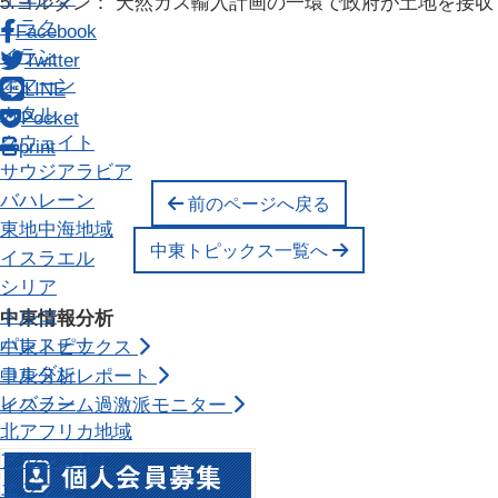
5.ヨルダン： 天然ガス輸入計画の一環で政府が土地を接収
イラク
Facebook
イラン
Twitter
オマーン
LINE
カタル
Pocket
クウェイト
print
サウジアラビア
バハレーン
前のページへ戻る
東地中海地域
中東トピックス一覧へ
イスラエル
シリア
トルコ
中東情報分析
パレスチナ
中東トピックス
ヨルダン
中東分析レポート
レバノン
イスラーム過激派モニター
北アフリカ地域
アルジェリア
エジプト