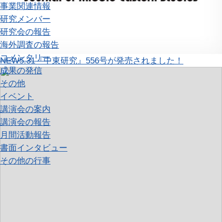
事業関連情報
研究メンバー
研究会の報告
海外調査の報告
コメンタリー
NEW
5.31『中東研究』556号が発売されました！
成果の発信
その他
イベント
講演会の案内
講演会の報告
月間活動報告
書面インタビュー
その他の行事