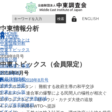
ENGLISH
中東情報分析
Toggle navigation
HOME
HOME
中東調査会とは
中東情報分析
ご挨拶
中東トピックス
沿革
2018年8月号
情報公開
中東トピックス（会員限定）
組織概要と事業
研究員紹介
2018年8月号
職員採用情報
No.T18-05 2018年8月号
連絡先・地図
1.アフガニスタン： 難航する政府主導の和平交渉
中東かわら版
2.イエメン： 連合軍の爆撃による民間人の犠牲が相次ぐ
湾岸・アラビア半島地域
3.サウジアラビア：駐サウジ・カナダ大使の追放
アラブ首長国連邦
4.トルコ：米国をWTOへ提訴
イエメン