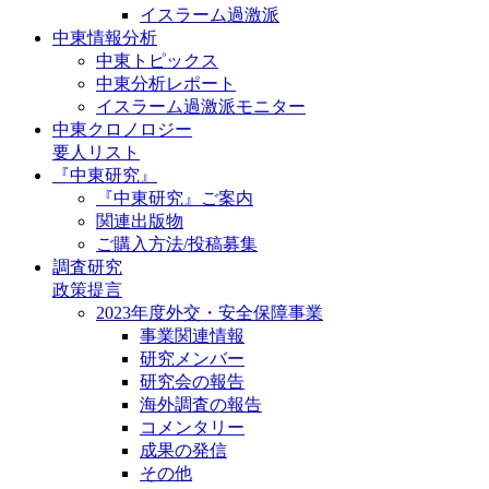
イスラーム過激派
中東情報分析
中東トピックス
中東分析レポート
イスラーム過激派モニター
中東クロノロジー
要人リスト
『中東研究』
『中東研究』ご案内
関連出版物
ご購入方法/投稿募集
調査研究
政策提言
2023年度外交・安全保障事業
事業関連情報
研究メンバー
研究会の報告
海外調査の報告
コメンタリー
成果の発信
その他