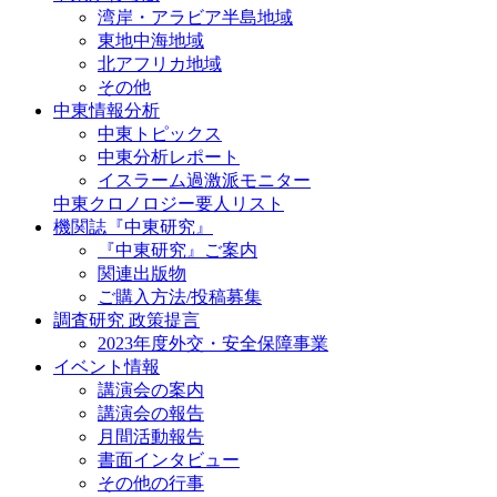
湾岸・アラビア半島地域
東地中海地域
北アフリカ地域
その他
中東情報分析
中東トピックス
中東分析レポート
イスラーム過激派モニター
中東クロノロジー要人リスト
機関誌『中東研究』
『中東研究』ご案内
関連出版物
ご購入方法/投稿募集
調査研究 政策提言
2023年度外交・安全保障事業
イベント情報
講演会の案内
講演会の報告
月間活動報告
書面インタビュー
その他の行事