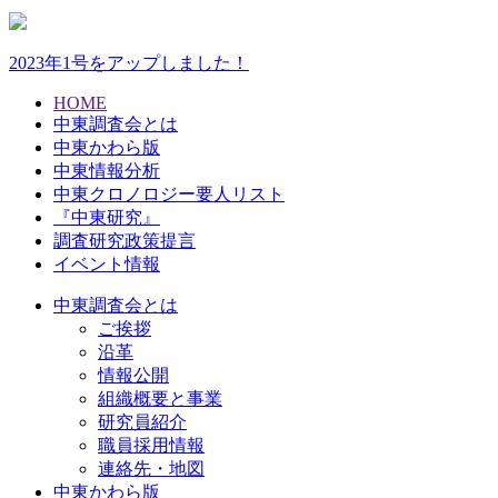
2023年1号をアップしました！
HOME
中東調査会とは
中東かわら版
中東情報分析
中東クロノロジー要人リスト
『中東研究』
調査研究政策提言
イベント情報
中東調査会とは
ご挨拶
沿革
情報公開
組織概要と事業
研究員紹介
職員採用情報
連絡先・地図
中東かわら版