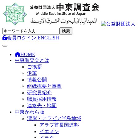
会員ログイン
ENGLISH
Toggle navigation
HOME
中東調査会とは
ご挨拶
沿革
情報公開
組織概要と事業
研究員紹介
職員採用情報
連絡先・地図
中東かわら版
湾岸・アラビア半島地域
アラブ首長国連邦
イエメン
イラク