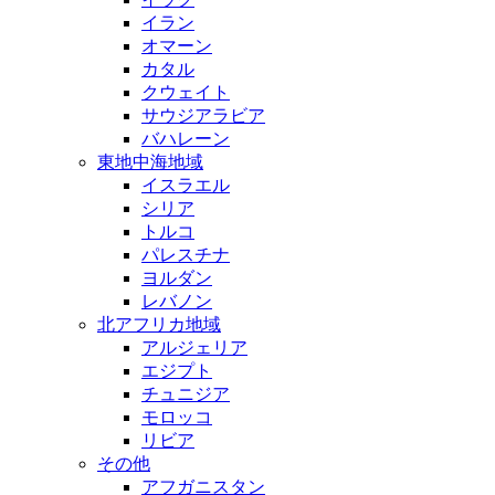
イラン
オマーン
カタル
クウェイト
サウジアラビア
バハレーン
東地中海地域
イスラエル
シリア
トルコ
パレスチナ
ヨルダン
レバノン
北アフリカ地域
アルジェリア
エジプト
チュニジア
モロッコ
リビア
その他
アフガニスタン