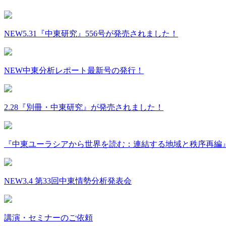
NEW
5.31『中東研究』556号が発売されました！
NEW
中東分析レポート最新号の発行！
2.28『別冊・中東研究』が発売されました！
『中東ユーラシアから世界を読む：連結する地域と秩序再編
NEW
3.4 第33回中東情勢分析発表会
講演・セミナーのご依頼