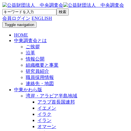
会員ログイン
ENGLISH
Toggle navigation
HOME
中東調査会とは
ご挨拶
沿革
情報公開
組織概要と事業
研究員紹介
職員採用情報
連絡先・地図
中東かわら版
湾岸・アラビア半島地域
アラブ首長国連邦
イエメン
イラク
イラン
オマーン