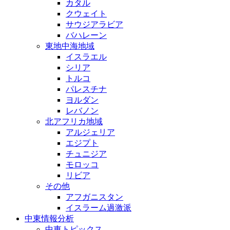
カタル
クウェイト
サウジアラビア
バハレーン
東地中海地域
イスラエル
シリア
トルコ
パレスチナ
ヨルダン
レバノン
北アフリカ地域
アルジェリア
エジプト
チュニジア
モロッコ
リビア
その他
アフガニスタン
イスラーム過激派
中東情報分析
中東トピックス