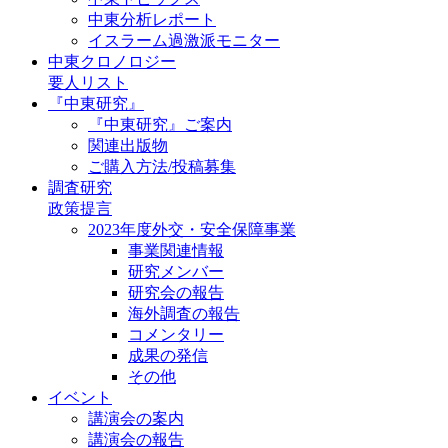
中東分析レポート
イスラーム過激派モニター
中東クロノロジー
要人リスト
『中東研究』
『中東研究』ご案内
関連出版物
ご購入方法/投稿募集
調査研究
政策提言
2023年度外交・安全保障事業
事業関連情報
研究メンバー
研究会の報告
海外調査の報告
コメンタリー
成果の発信
その他
イベント
講演会の案内
講演会の報告