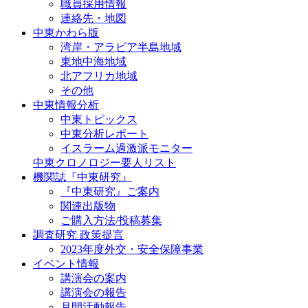
職員採用情報
連絡先・地図
中東かわら版
湾岸・アラビア半島地域
東地中海地域
北アフリカ地域
その他
中東情報分析
中東トピックス
中東分析レポート
イスラーム過激派モニター
中東クロノロジー要人リスト
機関誌『中東研究』
『中東研究』ご案内
関連出版物
ご購入方法/投稿募集
調査研究 政策提言
2023年度外交・安全保障事業
イベント情報
講演会の案内
講演会の報告
月間活動報告