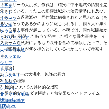
「アクサーの大洪水」作戦は、確実に中東地域の情勢を悪
イラク
化させている。またこの影響は域外の治安情勢にも及び、
イラン
イスラーム過激派や、同作戦に触発されたと思われる（あ
オマーン
るいはそうであるかのように報じられる）、個々人や集団
カタル
による暴力事件が起こっている。本稿では、同作戦開始か
クウェイト
ら1カ月が経過した時点で発生した様々な暴力事件を、イ
サウジアラビア
スラーム過激派によるもの以外を含めて概観した上で、そ
バハレーン
こで犯行主体が何を標的としているのかについて考察す
東地中海地域
る。
イスラエル
シリア
【目次】
トルコ
1.「アクサーの大洪水」以降の暴力
パレスチナ
2. 犯行の種類
ヨルダン
3. 標的についての具体的な指南
レバノン
4. 限定的な「ユダヤ権益」と無制限なヘイトクライム
北アフリカ地域
Facebook
アルジェリア
Twitter
エジプト