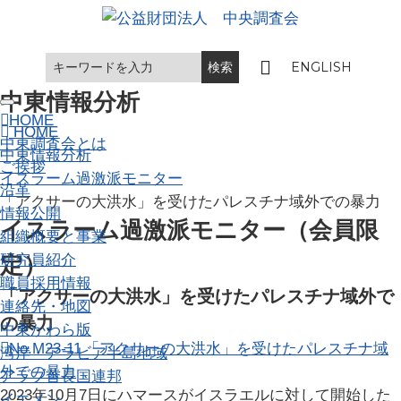
ENGLISH
中東情報分析
Toggle navigation
HOME
HOME
中東調査会とは
中東情報分析
ご挨拶
イスラーム過激派モニター
沿革
「アクサーの大洪水」を受けたパレスチナ域外での暴力
情報公開
イスラーム過激派モニター（会員限
組織概要と事業
研究員紹介
定）
職員採用情報
「アクサーの大洪水」を受けたパレスチナ域外で
連絡先・地図
の暴力
中東かわら版
No.M23-11 「アクサーの大洪水」を受けたパレスチナ域
湾岸・アラビア半島地域
外での暴力
アラブ首長国連邦
2023年10月7日にハマースがイスラエルに対して開始した
イエメン