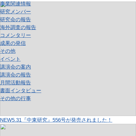
事業関連情報
研究メンバー
研究会の報告
海外調査の報告
コメンタリー
成果の発信
その他
イベント
講演会の案内
講演会の報告
月間活動報告
書面インタビュー
その他の行事
NEW
5.31『中東研究』556号が発売されました！