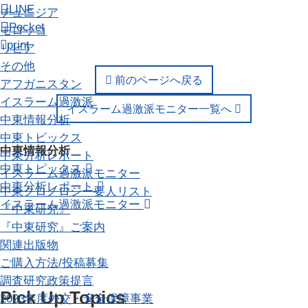
LINE
チュニジア
Pocket
モロッコ
print
リビア
その他
前のページへ戻る
アフガニスタン
イスラーム過激派
イスラーム過激派モニター一覧へ
中東情報分析
中東トピックス
中東情報分析
中東分析レポート
中東トピックス
イスラーム過激派モニター
中東分析レポート
中東クロノロジー
要人リスト
イスラーム過激派モニター
『中東研究』
『中東研究』ご案内
関連出版物
ご購入方法/投稿募集
調査研究
政策提言
Pick Up Topics
2023年度外交・安全保障事業