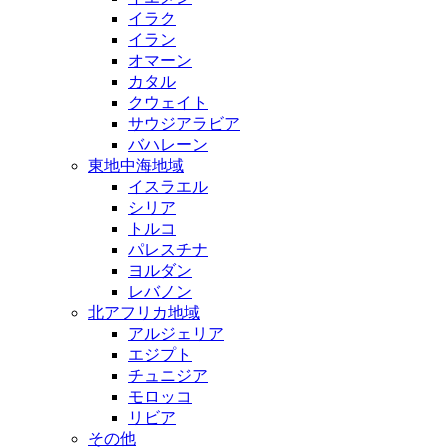
イラク
イラン
オマーン
カタル
クウェイト
サウジアラビア
バハレーン
東地中海地域
イスラエル
シリア
トルコ
パレスチナ
ヨルダン
レバノン
北アフリカ地域
アルジェリア
エジプト
チュニジア
モロッコ
リビア
その他