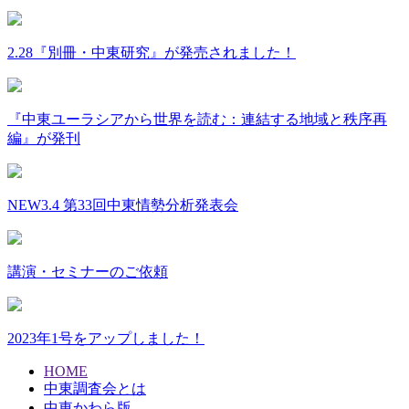
2.28『別冊・中東研究』が発売されました！
『中東ユーラシアから世界を読む：連結する地域と秩序再
編』が発刊
NEW
3.4 第33回中東情勢分析発表会
講演・セミナーのご依頼
2023年1号をアップしました！
HOME
中東調査会とは
中東かわら版