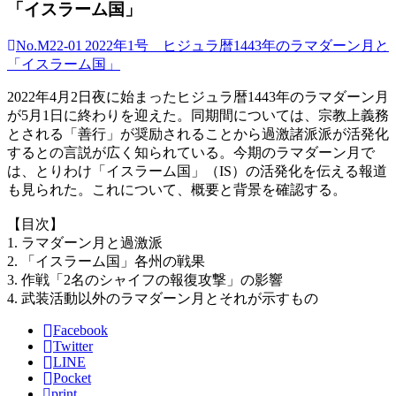
「イスラーム国」
No.M22-01 2022年1号 ヒジュラ暦1443年のラマダーン月と
「イスラーム国」
2022年4月2日夜に始まったヒジュラ暦1443年のラマダーン月
が5月1日に終わりを迎えた。同期間については、宗教上義務
とされる「善行」が奨励されることから過激諸派派が活発化
するとの言説が広く知られている。今期のラマダーン月で
は、とりわけ「イスラーム国」（IS）の活発化を伝える報道
も見られた。これについて、概要と背景を確認する。
【目次】
1. ラマダーン月と過激派
2. 「イスラーム国」各州の戦果
3. 作戦「2名のシャイフの報復攻撃」の影響
4. 武装活動以外のラマダーン月とそれが示すもの
Facebook
Twitter
LINE
Pocket
print