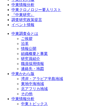
中東情報分析
中東クロノロジー要人リスト
『中東研究』
調査研究政策提言
イベント情報
中東調査会とは
ご挨拶
沿革
情報公開
組織概要と事業
研究員紹介
職員採用情報
連絡先・地図
中東かわら版
湾岸・アラビア半島地域
東地中海地域
北アフリカ地域
その他
中東情報分析
中東トピックス