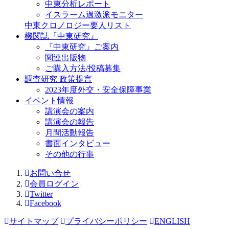
中東分析レポート
イスラーム過激派モニター
中東クロノロジー要人リスト
機関誌『中東研究』
『中東研究』ご案内
関連出版物
ご購入方法/投稿募集
調査研究 政策提言
2023年度外交・安全保障事業
イベント情報
講演会の案内
講演会の報告
月間活動報告
書面インタビュー
その他の行事
お問い合せ
会員ログイン
Twitter
Facebook
サイトマップ
プライバシーポリシー
ENGLISH