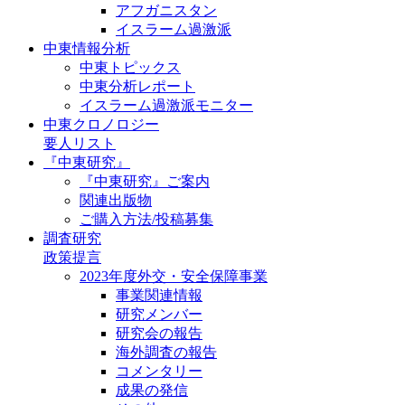
アフガニスタン
イスラーム過激派
中東情報分析
中東トピックス
中東分析レポート
イスラーム過激派モニター
中東クロノロジー
要人リスト
『中東研究』
『中東研究』ご案内
関連出版物
ご購入方法/投稿募集
調査研究
政策提言
2023年度外交・安全保障事業
事業関連情報
研究メンバー
研究会の報告
海外調査の報告
コメンタリー
成果の発信