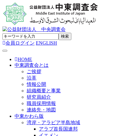
会員ログイン
ENGLISH
Toggle navigation
HOME
中東調査会とは
ご挨拶
沿革
情報公開
組織概要と事業
研究員紹介
職員採用情報
連絡先・地図
中東かわら版
湾岸・アラビア半島地域
アラブ首長国連邦
イエメン