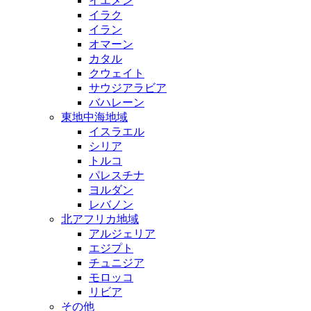
イエメン
イラク
イラン
オマーン
カタル
クウェイト
サウジアラビア
バハレーン
東地中海地域
イスラエル
シリア
トルコ
パレスチナ
ヨルダン
レバノン
北アフリカ地域
アルジェリア
エジプト
チュニジア
モロッコ
リビア
その他