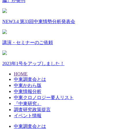
編』が発刊
NEW
3.4 第33回中東情勢分析発表会
講演・セミナーのご依頼
2023年1号をアップしました！
HOME
中東調査会とは
中東かわら版
中東情報分析
中東クロノロジー要人リスト
『中東研究』
調査研究政策提言
イベント情報
中東調査会とは