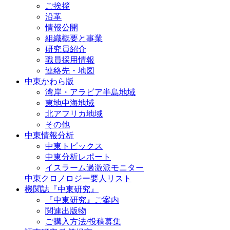
ご挨拶
沿革
情報公開
組織概要と事業
研究員紹介
職員採用情報
連絡先・地図
中東かわら版
湾岸・アラビア半島地域
東地中海地域
北アフリカ地域
その他
中東情報分析
中東トピックス
中東分析レポート
イスラーム過激派モニター
中東クロノロジー要人リスト
機関誌『中東研究』
『中東研究』ご案内
関連出版物
ご購入方法/投稿募集