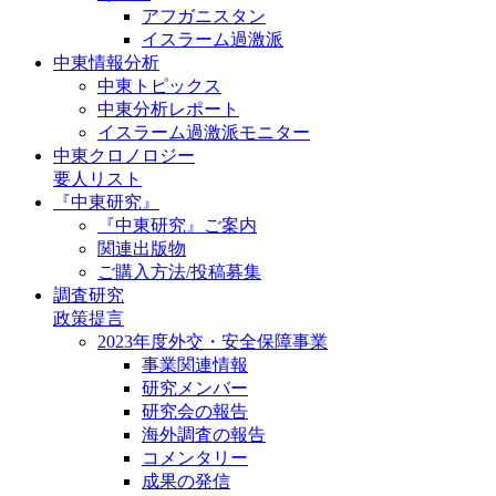
アフガニスタン
イスラーム過激派
中東情報分析
中東トピックス
中東分析レポート
イスラーム過激派モニター
中東クロノロジー
要人リスト
『中東研究』
『中東研究』ご案内
関連出版物
ご購入方法/投稿募集
調査研究
政策提言
2023年度外交・安全保障事業
事業関連情報
研究メンバー
研究会の報告
海外調査の報告
コメンタリー
成果の発信