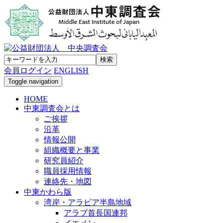
会員ログイン
ENGLISH
Toggle navigation
HOME
中東調査会とは
ご挨拶
沿革
情報公開
組織概要と事業
研究員紹介
職員採用情報
連絡先・地図
中東かわら版
湾岸・アラビア半島地域
アラブ首長国連邦