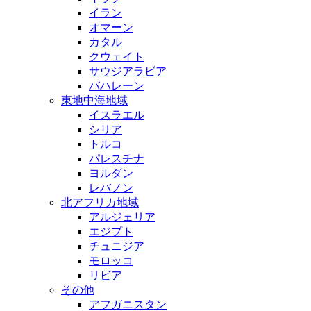
イラン
オマーン
カタル
クウェイト
サウジアラビア
バハレーン
東地中海地域
イスラエル
シリア
トルコ
パレスチナ
ヨルダン
レバノン
北アフリカ地域
アルジェリア
エジプト
チュニジア
モロッコ
リビア
その他
アフガニスタン