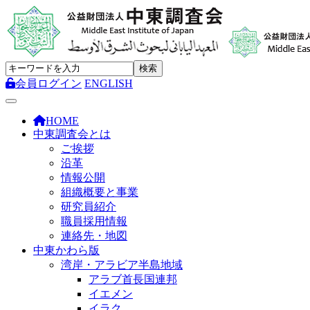
会員ログイン
ENGLISH
Toggle navigation
HOME
中東調査会とは
ご挨拶
沿革
情報公開
組織概要と事業
研究員紹介
職員採用情報
連絡先・地図
中東かわら版
湾岸・アラビア半島地域
アラブ首長国連邦
イエメン
イラク