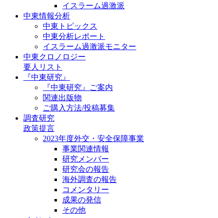
イスラーム過激派
中東情報分析
中東トピックス
中東分析レポート
イスラーム過激派モニター
中東クロノロジー
要人リスト
『中東研究』
『中東研究』ご案内
関連出版物
ご購入方法/投稿募集
調査研究
政策提言
2023年度外交・安全保障事業
事業関連情報
研究メンバー
研究会の報告
海外調査の報告
コメンタリー
成果の発信
その他