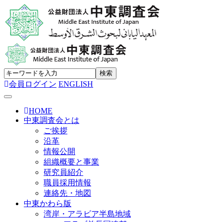
会員ログイン
ENGLISH
Toggle navigation
HOME
中東調査会とは
ご挨拶
沿革
情報公開
組織概要と事業
研究員紹介
職員採用情報
連絡先・地図
中東かわら版
湾岸・アラビア半島地域