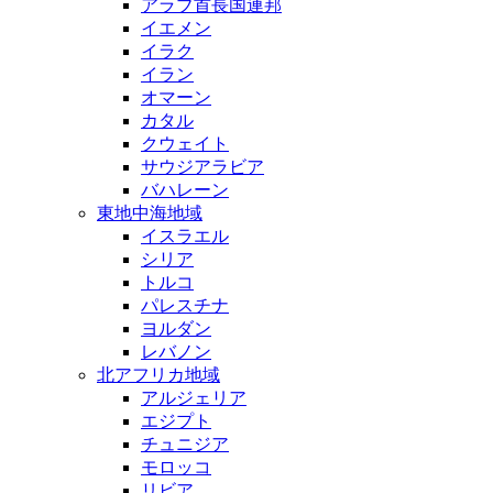
アラブ首長国連邦
イエメン
イラク
イラン
オマーン
カタル
クウェイト
サウジアラビア
バハレーン
東地中海地域
イスラエル
シリア
トルコ
パレスチナ
ヨルダン
レバノン
北アフリカ地域
アルジェリア
エジプト
チュニジア
モロッコ
リビア