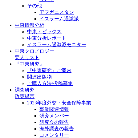
その他
アフガニスタン
イスラーム過激派
中東情報分析
中東トピックス
中東分析レポート
イスラーム過激派モニター
中東クロノロジー
要人リスト
『中東研究』
『中東研究』ご案内
関連出版物
ご購入方法/投稿募集
調査研究
政策提言
2023年度外交・安全保障事業
事業関連情報
研究メンバー
研究会の報告
海外調査の報告
コメンタリー