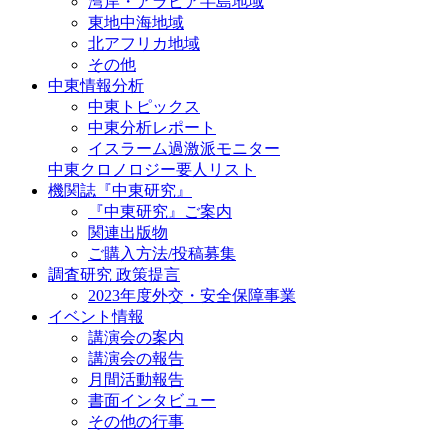
湾岸・アラビア半島地域
東地中海地域
北アフリカ地域
その他
中東情報分析
中東トピックス
中東分析レポート
イスラーム過激派モニター
中東クロノロジー要人リスト
機関誌『中東研究』
『中東研究』ご案内
関連出版物
ご購入方法/投稿募集
調査研究 政策提言
2023年度外交・安全保障事業
イベント情報
講演会の案内
講演会の報告
月間活動報告
書面インタビュー
その他の行事