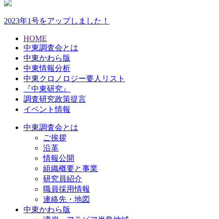
2023年1号をアップしました！
HOME
中東調査会とは
中東かわら版
中東情報分析
中東クロノロジー要人リスト
『中東研究』
調査研究政策提言
イベント情報
中東調査会とは
ご挨拶
沿革
情報公開
組織概要と事業
研究員紹介
職員採用情報
連絡先・地図
中東かわら版