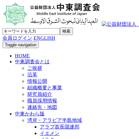
会員ログイン
ENGLISH
Toggle navigation
HOME
中東調査会とは
ご挨拶
沿革
情報公開
組織概要と事業
研究員紹介
職員採用情報
連絡先・地図
中東かわら版
湾岸・アラビア半島地域
アラブ首長国連邦
イエメン