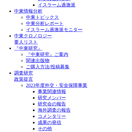
イスラーム過激派
中東情報分析
中東トピックス
中東分析レポート
イスラーム過激派モニター
中東クロノロジー
要人リスト
『中東研究』
『中東研究』ご案内
関連出版物
ご購入方法/投稿募集
調査研究
政策提言
2023年度外交・安全保障事業
事業関連情報
研究メンバー
研究会の報告
海外調査の報告
コメンタリー
成果の発信
その他