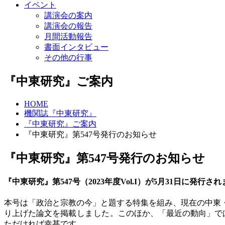
イベント
講演会の案内
講演会の報告
月間活動報告
書面インタビュー
その他の行事
『中東研究』ご案内
HOME
機関誌『中東研究』
『中東研究』ご案内
『中東研究』第547号発行のお知らせ
『中東研究』第547号発行のお知らせ
『中東研究』第547号（2023年度Vol.
I
）が5月31日に発行され
本号は「政治と宗教の今」と題する特集を組み、現在の中東
り上げた論文を
掲載しました。
このほか、「最近の動向」で
ただければ幸甚です。