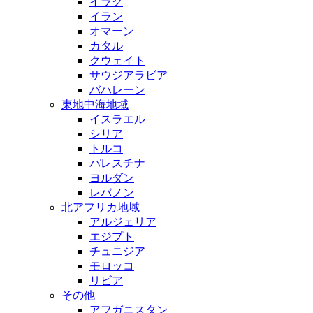
イラク
イラン
オマーン
カタル
クウェイト
サウジアラビア
バハレーン
東地中海地域
イスラエル
シリア
トルコ
パレスチナ
ヨルダン
レバノン
北アフリカ地域
アルジェリア
エジプト
チュニジア
モロッコ
リビア
その他
アフガニスタン