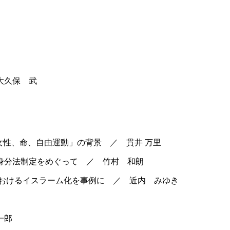
大久保 武
女性、命、自由運動」の背景 ／ 貫井 万里
新身分法制定をめぐって ／ 竹村 和朗
におけるイスラーム化を事例に ／ 近内 みゆき
一郎