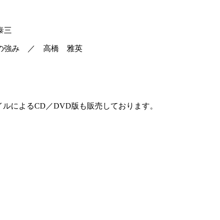
泰三
の強み ／ 高橋 雅英
イルによるCD／DVD版も販売しております。