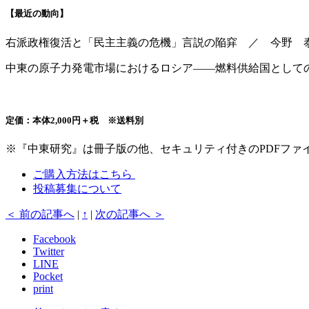
【最近の動向】
右派政権復活と「民主主義の危機」言説の陥穽 ／ 今野 
中東の原子力発電市場におけるロシア――燃料供給国として
定価：本体2,000円＋税 ※送料別
※『中東研究』は冊子版の他、セキュリティ付きのPDFファ
ご購入方法はこちら
投稿募集について
＜ 前の記事へ
|
↑
|
次の記事へ ＞
Facebook
Twitter
LINE
Pocket
print