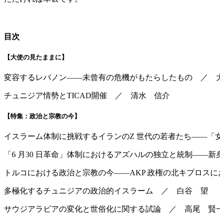
目次
【大使の見たままに】
変容するレバノン――未曾有の危機がもたらしたもの ／ 
チュニジア情勢とTICAD開催 ／ 清水 信介
【特集：
政治と宗教の今
】
イスラーム体制に挑戦するイランのZ 世代の若者たち――「
「6 月30 日革命」体制におけるアズハルの独立と統制――
トルコにおける政治と宗教の今――AKP 政権の北キプロス
多極化するチュニジアの政治的イスラーム ／ 白谷 望
サウジアラビアの変化と世俗化に関する試論 ／
高尾 賢