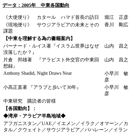
データ：2005年 中東各国動向
《大使便り》 カタール ハマド首長の訪日
堀江 正彦
《現地便り》 サウジアラビアの未来とその
香川 剛広
課題
【中東を理解する為の書籍案内】
バーナード・ルイス著『イスラム世界はなぜ
山内 昌之
没落したか？』
片倉 邦雄著 『アラビスト外交官の中東回
山内 昌之
想録』
Anthony Shadid, Night Draws Near
小早川 敏
彦
小高正直著 『アラブと歩いて30年』
小早川 敏
彦
中東研究 購読者の皆様
【各国動向】：
◆湾岸・アラビア半島地域◆
アフガニスタン／UAE／イエメン／イラク／オマーン／カ
タル／クウェイト／サウジアラビア／バハレーン／イラン