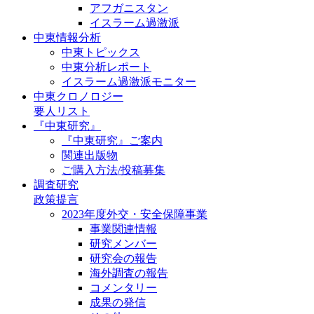
アフガニスタン
イスラーム過激派
中東情報分析
中東トピックス
中東分析レポート
イスラーム過激派モニター
中東クロノロジー
要人リスト
『中東研究』
『中東研究』ご案内
関連出版物
ご購入方法/投稿募集
調査研究
政策提言
2023年度外交・安全保障事業
事業関連情報
研究メンバー
研究会の報告
海外調査の報告
コメンタリー
成果の発信