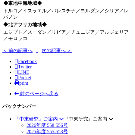
◆東地中海地域◆
トルコ／イスラエル／パレスチナ／ヨルダン／シリア／レ
バノン
◆北アフリカ地域◆
エジプト／スーダン／リビア／チュニジア／アルジェリア
／モロッコ
＜ 前の記事へ
|
↑
|
次の記事へ ＞
Facebook
Twitter
LINE
Pocket
print
前のページへ戻る
バックナンバー
『中東研究』ご案内
『中東研究』ご案内
2026年度 558-556号
2025年度 555-553号