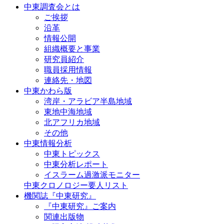
中東調査会とは
ご挨拶
沿革
情報公開
組織概要と事業
研究員紹介
職員採用情報
連絡先・地図
中東かわら版
湾岸・アラビア半島地域
東地中海地域
北アフリカ地域
その他
中東情報分析
中東トピックス
中東分析レポート
イスラーム過激派モニター
中東クロノロジー要人リスト
機関誌『中東研究』
『中東研究』ご案内
関連出版物