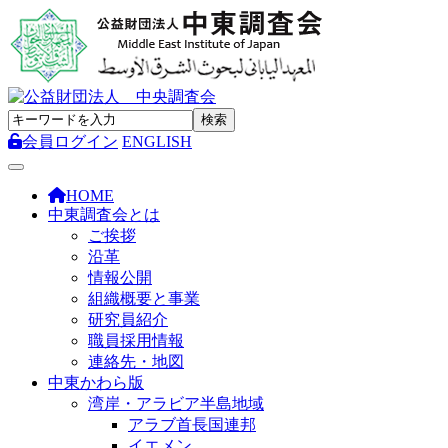
会員ログイン
ENGLISH
Toggle navigation
HOME
中東調査会とは
ご挨拶
沿革
情報公開
組織概要と事業
研究員紹介
職員採用情報
連絡先・地図
中東かわら版
湾岸・アラビア半島地域
アラブ首長国連邦
イエメン