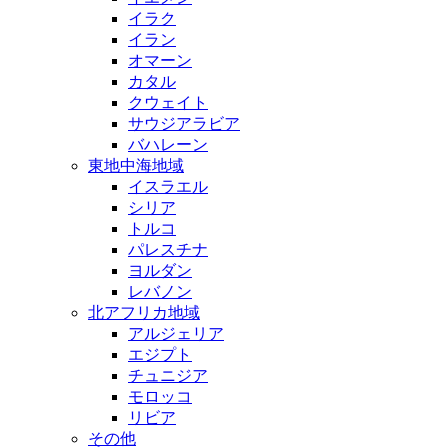
イラク
イラン
オマーン
カタル
クウェイト
サウジアラビア
バハレーン
東地中海地域
イスラエル
シリア
トルコ
パレスチナ
ヨルダン
レバノン
北アフリカ地域
アルジェリア
エジプト
チュニジア
モロッコ
リビア
その他