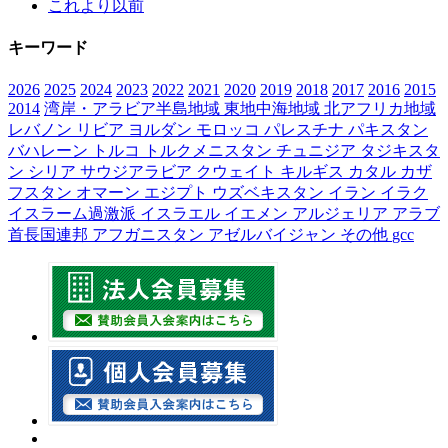
これより以前
キーワード
2026
2025
2024
2023
2022
2021
2020
2019
2018
2017
2016
2015
2014
湾岸・アラビア半島地域
東地中海地域
北アフリカ地域
レバノン
リビア
ヨルダン
モロッコ
パレスチナ
パキスタン
バハレーン
トルコ
トルクメニスタン
チュニジア
タジキスタ
ン
シリア
サウジアラビア
クウェイト
キルギス
カタル
カザ
フスタン
オマーン
エジプト
ウズベキスタン
イラン
イラク
イスラーム過激派
イスラエル
イエメン
アルジェリア
アラブ
首長国連邦
アフガニスタン
アゼルバイジャン
その他
gcc