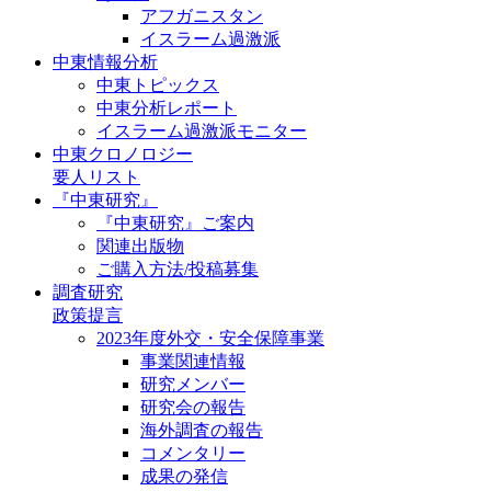
アフガニスタン
イスラーム過激派
中東情報分析
中東トピックス
中東分析レポート
イスラーム過激派モニター
中東クロノロジー
要人リスト
『中東研究』
『中東研究』ご案内
関連出版物
ご購入方法/投稿募集
調査研究
政策提言
2023年度外交・安全保障事業
事業関連情報
研究メンバー
研究会の報告
海外調査の報告
コメンタリー
成果の発信