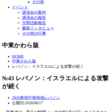
その他
イベント
講演会の案内
講演会の報告
月間活動報告
書面インタビュー
その他の行事
中東かわら版
HOME
中東かわら版
レバノン：イスラエルによる攻撃が続く
№43 レバノン：イスラエルによる攻撃
が続く
2026
東地中海地域
レバノン
公開日:2026/06/17