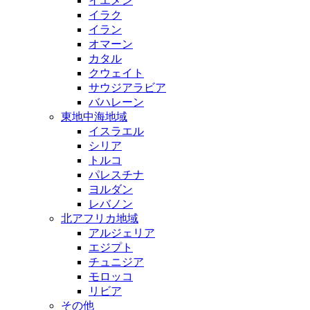
イエメン
イラク
イラン
オマーン
カタル
クウェイト
サウジアラビア
バハレーン
東地中海地域
イスラエル
シリア
トルコ
パレスチナ
ヨルダン
レバノン
北アフリカ地域
アルジェリア
エジプト
チュニジア
モロッコ
リビア
その他