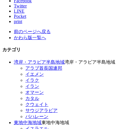
Facebook
Twitter
LINE
Pocket
print
前のページへ戻る
かわら版一覧へ
カテゴリ
湾岸・アラビア半島地域
湾岸・アラビア半島地域
アラブ首長国連邦
イエメン
イラク
イラン
オマーン
カタル
クウェイト
サウジアラビア
バハレーン
東地中海地域
東地中海地域
イスラエル