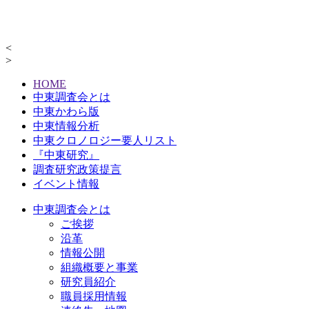
<
>
HOME
中東調査会とは
中東かわら版
中東情報分析
中東クロノロジー要人リスト
『中東研究』
調査研究政策提言
イベント情報
中東調査会とは
ご挨拶
沿革
情報公開
組織概要と事業
研究員紹介
職員採用情報