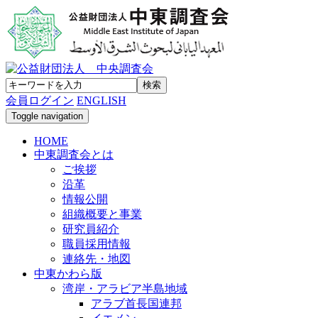
会員ログイン
ENGLISH
Toggle navigation
HOME
中東調査会とは
ご挨拶
沿革
情報公開
組織概要と事業
研究員紹介
職員採用情報
連絡先・地図
中東かわら版
湾岸・アラビア半島地域
アラブ首長国連邦