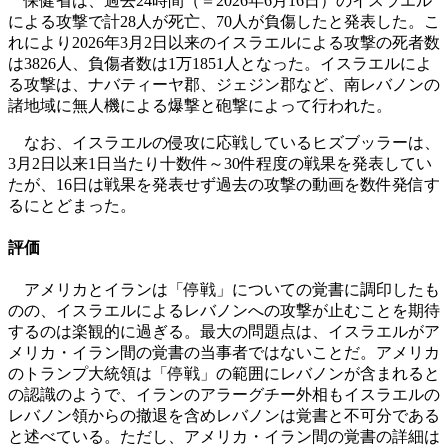
保健省は、過去24時間（＝2026年6月16日）のイスラエル
による攻撃で計28人が死亡、70人が負傷したと発表した。こ
れにより2026年3月2日以来のイスラエルによる攻撃の死者数
は3826人、負傷者数は1万1851人となった。イスラエルによ
る攻撃は、ナバティーヤ郡、ジェジン郡など、南レバノンの
諸地域に無人機による爆撃と砲撃によって行われた。
なお、イスラエルの侵攻に応戦しているヒズブッラーは、
3月2日以来1日当たり十数件～30件程度の戦果を発表してい
たが、16日は戦果を発表せず過去の攻撃の動画を数件発信す
るにとどまった。
評価
アメリカとイランは「停戦」についての覚書に調印したも
のの、イスラエルによるレバノンへの攻撃が止むことを期待
するのは楽観的に過ぎる。最大の問題点は、イスラエルがア
メリカ・イラン間の覚書の当事者ではないことだ。アメリカ
のトランプ大統領は「停戦」の範囲にレバノンが含まれると
の認識のようで、イランのアラーグチー外相もイスラエルの
レバノン領からの撤退を含めレバノンは覚書と不可分である
と述べている。ただし、アメリカ・イラン間の覚書の詳細は