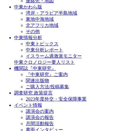
連絡先・地図
中東かわら版
湾岸・アラビア半島地域
東地中海地域
北アフリカ地域
その他
中東情報分析
中東トピックス
中東分析レポート
イスラーム過激派モニター
中東クロノロジー要人リスト
機関誌『中東研究』
『中東研究』ご案内
関連出版物
ご購入方法/投稿募集
調査研究 政策提言
2023年度外交・安全保障事業
イベント情報
講演会の案内
講演会の報告
月間活動報告
書面インタビュー