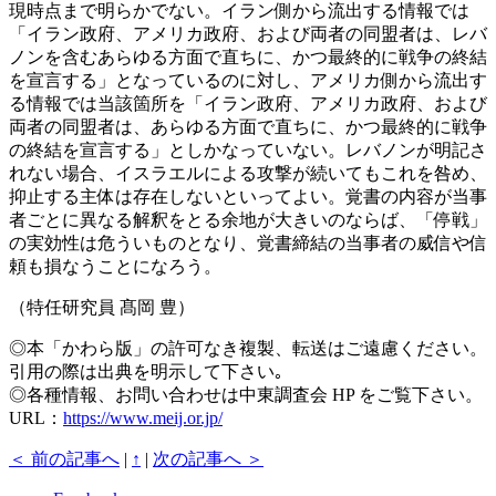
現時点まで明らかでない。イラン側から流出する情報では
「イラン政府、アメリカ政府、および両者の同盟者は、レバ
ノンを含むあらゆる方面で直ちに、かつ最終的に戦争の終結
を宣言する」となっているのに対し、アメリカ側から流出す
る情報では当該箇所を「イラン政府、アメリカ政府、および
両者の同盟者は、あらゆる方面で直ちに、かつ最終的に戦争
の終結を宣言する」としかなっていない。レバノンが明記さ
れない場合、イスラエルによる攻撃が続いてもこれを咎め、
抑止する主体は存在しないといってよい。覚書の内容が当事
者ごとに異なる解釈をとる余地が大きいのならば、「停戦」
の実効性は危ういものとなり、覚書締結の当事者の威信や信
頼も損なうことになろう。
（特任研究員 髙岡 豊）
◎本「かわら版」の許可なき複製、転送はご遠慮ください。
引用の際は出典を明示して下さい｡
◎各種情報、お問い合わせは中東調査会 HP をご覧下さい。
URL：
https://www.meij.or.jp/
＜ 前の記事へ
|
↑
|
次の記事へ ＞