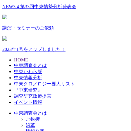
NEW
3.4 第33回中東情勢分析発表会
講演・セミナーのご依頼
2023年1号をアップしました！
HOME
中東調査会とは
中東かわら版
中東情報分析
中東クロノロジー要人リスト
『中東研究』
調査研究政策提言
イベント情報
中東調査会とは
ご挨拶
沿革