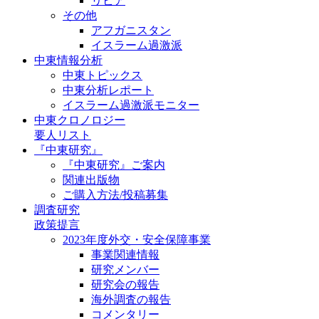
リビア
その他
アフガニスタン
イスラーム過激派
中東情報分析
中東トピックス
中東分析レポート
イスラーム過激派モニター
中東クロノロジー
要人リスト
『中東研究』
『中東研究』ご案内
関連出版物
ご購入方法/投稿募集
調査研究
政策提言
2023年度外交・安全保障事業
事業関連情報
研究メンバー
研究会の報告
海外調査の報告
コメンタリー