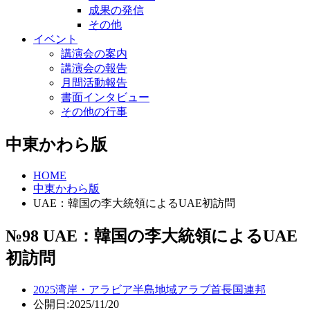
成果の発信
その他
イベント
講演会の案内
講演会の報告
月間活動報告
書面インタビュー
その他の行事
中東かわら版
HOME
中東かわら版
UAE：韓国の李大統領によるUAE初訪問
№98 UAE：韓国の李大統領によるUAE
初訪問
2025
湾岸・アラビア半島地域
アラブ首長国連邦
公開日:2025/11/20