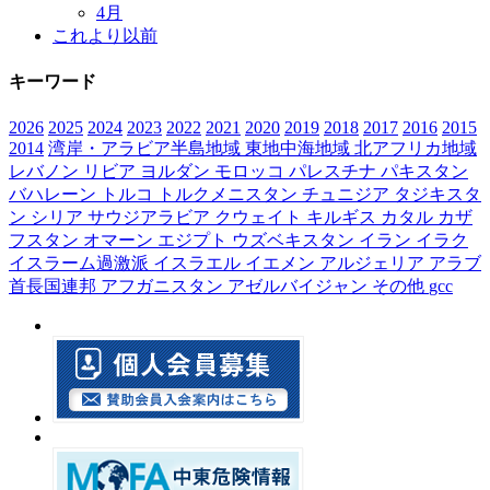
4月
これより以前
キーワード
2026
2025
2024
2023
2022
2021
2020
2019
2018
2017
2016
2015
2014
湾岸・アラビア半島地域
東地中海地域
北アフリカ地域
レバノン
リビア
ヨルダン
モロッコ
パレスチナ
パキスタン
バハレーン
トルコ
トルクメニスタン
チュニジア
タジキスタ
ン
シリア
サウジアラビア
クウェイト
キルギス
カタル
カザ
フスタン
オマーン
エジプト
ウズベキスタン
イラン
イラク
イスラーム過激派
イスラエル
イエメン
アルジェリア
アラブ
首長国連邦
アフガニスタン
アゼルバイジャン
その他
gcc