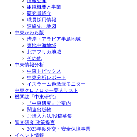
情報公開
組織概要と事業
研究員紹介
職員採用情報
連絡先・地図
中東かわら版
湾岸・アラビア半島地域
東地中海地域
北アフリカ地域
その他
中東情報分析
中東トピックス
中東分析レポート
イスラーム過激派モニター
中東クロノロジー要人リスト
機関誌『中東研究』
『中東研究』ご案内
関連出版物
ご購入方法/投稿募集
調査研究 政策提言
2023年度外交・安全保障事業
イベント情報