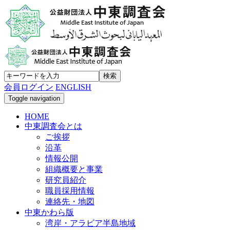
会員ログイン
ENGLISH
Toggle navigation
HOME
中東調査会とは
ご挨拶
沿革
情報公開
組織概要と事業
研究員紹介
職員採用情報
連絡先・地図
中東かわら版
湾岸・アラビア半島地域