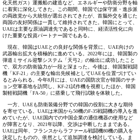
化天然ガス）運搬船の建造など、エネルギーや防衛分野を軸
に着実に深化してきた。この期間、韓国では保守派・進歩派
の両政党から大統領が選出されてきたが、首脳外交を通じた
両国の友好関係は一貫して維持されてきた。韓国にとって、
UAEは主要な原油調達先であると同時に、経済活性化に向
けた重要な投資パートナー国でもある。
現在、韓国はUAEとの良好な関係を背景に、UAE向けの
武器輸出拡大を積極的に進めている。2022年には、韓国製の
弾道ミサイル迎撃システム「天弓2」の輸出に成功したこと
で、双方の防衛協力が一段と深まった。今後は、韓国製戦闘
機「KF-21」の主要な輸出先候補としてUAEを位置づけてい
るとみられる。今年8月には、UAEの国防次官が韓国のサチ
ョン空軍基地を訪問し、KF-21試作機を視察したほか、韓国
製軽戦闘機「FA-50」に搭乗して飛行試験を体験した。
一方、UAEも防衛装備分野での韓国の役割に大きな期待
を寄せている。UAEは米国から50機のF-35戦闘機の導入を進
めていたが、UAE国内での中国企業の通信機器の使用など
が障害となり、2021年以降、交渉は中断したままである。
UAEは同年、フランスからラファール戦闘機80機の購入を
決定したものの、依然として追加調達を検討している。ま