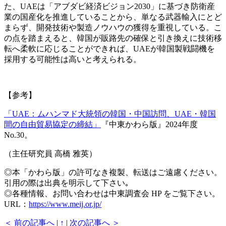
た、UAEは「アブダビ経済ビジョン2030」に基づき防衛産
業の国産化を推進していることから、単なる武器輸入にとど
まらず、開発技術や製造ノウハウの獲得を重視している。こ
の点を踏まえると、韓国が販路先の確保と引き換えに技術移
転へ柔軟に応じることができれば、UAEが韓国製戦闘機を
採用する可能性は高いと考えられる。
【参考】
「UAE：ムハンマド大統領の韓国・中国訪問、UAE・韓国
間の自由貿易協定の締結」
『中東かわら版』2024年度
No.30。
（主任研究員 高橋 雅英）
◎本「かわら版」の許可なき複製、転送はご遠慮ください。
引用の際は出典を明示して下さい｡
◎各種情報、お問い合わせは中東調査会 HP をご覧下さい。
URL：
https://www.meij.or.jp/
＜ 前の記事へ
|
↑
|
次の記事へ ＞