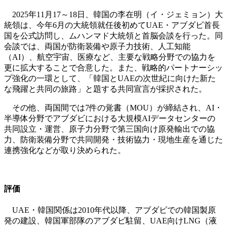
2025年11月17～18日、韓国の李在明（イ・ジェミョン）大
統領は、今年6月の大統領就任後初めてUAE・アブダビ首長
国を公式訪問し、ムハンマド大統領と首脳会談を行った。同
会談では、両国が防衛装備や原子力技術、人工知能
（AI）、航空宇宙、医療など、主要な戦略分野での協力を
更に拡大することで合意した。また、戦略的パートナーシッ
プ強化の一環として、「韓国とUAEの次世紀に向けた新た
な飛躍と共同の旅路」と題する共同宣言が採択された。
その他、両国間では7件の覚書（MOU）が締結され、AI・
半導体分野でアブダビにおける大規模AIデータセンターの
共同設立・運営、原子力分野で第三国向け原発輸出での協
力、防衛装備分野で共同開発・技術協力・現地生産を通じた
連携強化などが取り決められた。
評価
UAE・韓国関係は2010年代以降、アブダビでの韓国製原
発の建設、韓国軍部隊のアブダビ駐留、UAE向けLNG（液