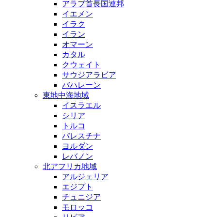
アラブ首長国連邦
イエメン
イラク
イラン
オマーン
カタル
クウェイト
サウジアラビア
バハレーン
東地中海地域
イスラエル
シリア
トルコ
パレスチナ
ヨルダン
レバノン
北アフリカ地域
アルジェリア
エジプト
チュニジア
モロッコ