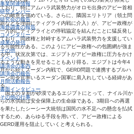
事業関連情報
ており、特にアムハラ武装勢力がオロモ出身のアビー首相
研究メンバー
への敵意を強めている。さらに、隣国エリトリア（領土問
研究会の報告
題などを理由にティグライ内戦に介入）が、アビー政権が
海外調査の報告
一方的にティグライとの停戦協定を結んだことに猛反発し
コメンタリー
ており、同政権と対峙するアムハラ武装勢力を支援してい
成果の発信
る可能性がある。このようにアビー政権への包囲網が強ま
その他
る中、状況次第では、エジプトがアビー政権に圧力をかけ
イベント
るような動きを見せることもあり得る。エジプトは今年4
講演会の案内
月から続くスーダン内戦で、GERD問題で連携するブルハ
講演会の報告
ーン司令官率いるスーダン国軍に肩入れしている経緯があ
月間活動報告
る。
書面インタビュー
国土の 9 割が砂漠であるエジプトにとって、ナイル川か
その他の行事
らの水供給は安全保障上の生命線である。3期目への再選
を果たしたシーシー大統領は国民の水不足への懸念を払拭
するため、あらゆる手段を用いて、アビー政権による
GERD運用を阻止していくと考えられる。