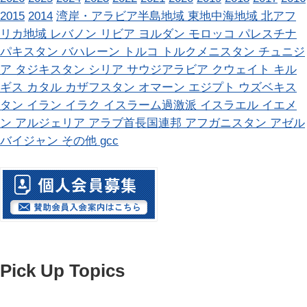
2015
2014
湾岸・アラビア半島地域
東地中海地域
北アフ
リカ地域
レバノン
リビア
ヨルダン
モロッコ
パレスチナ
パキスタン
バハレーン
トルコ
トルクメニスタン
チュニジ
ア
タジキスタン
シリア
サウジアラビア
クウェイト
キル
ギス
カタル
カザフスタン
オマーン
エジプト
ウズベキス
タン
イラン
イラク
イスラーム過激派
イスラエル
イエメ
ン
アルジェリア
アラブ首長国連邦
アフガニスタン
アゼル
バイジャン
その他
gcc
Pick Up Topics