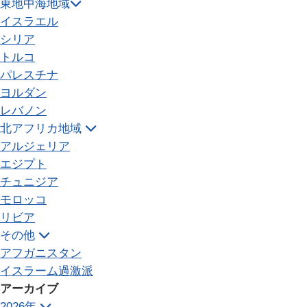
東地中海地域
イスラエル
シリア
トルコ
パレスチナ
ヨルダン
レバノン
北アフリカ地域
アルジェリア
エジプト
チュニジア
モロッコ
リビア
その他
アフガニスタン
イスラーム過激派
アーカイブ
2026年