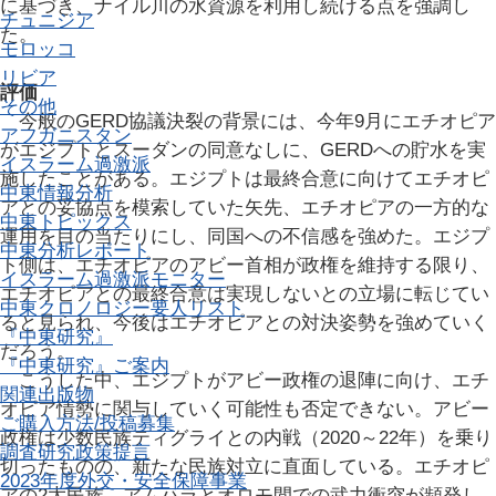
に基づき、ナイル川の水資源を利用し続ける点を強調し
チュニジア
た。
モロッコ
リビア
評価
その他
今般のGERD協議決裂の背景には、今年9月にエチオピア
アフガニスタン
がエジプトとスーダンの同意なしに、GERDへの貯水を実
イスラーム過激派
施したことがある。エジプトは最終合意に向けてエチオピ
中東情報分析
アとの妥協点を模索していた矢先、エチオピアの一方的な
中東トピックス
運用を目の当たりにし、同国への不信感を強めた。エジプ
中東分析レポート
ト側は、エチオピアのアビー首相が政権を維持する限り、
イスラーム過激派モニター
エチオピアとの最終合意は実現しないとの立場に転じてい
中東クロノロジー
要人リスト
ると見られ、今後はエチオピアとの対決姿勢を強めていく
『中東研究』
だろう。
『中東研究』ご案内
こうした中、エジプトがアビー政権の退陣に向け、エチ
関連出版物
オピア情勢に関与していく可能性も否定できない。アビー
ご購入方法/投稿募集
政権は少数民族ティグライとの内戦（2020～22年）を乗り
調査研究
政策提言
切ったものの、新たな民族対立に直面している。エチオピ
2023年度外交・安全保障事業
アの2大民族、アムハラとオロモ間での武力衝突が頻発し