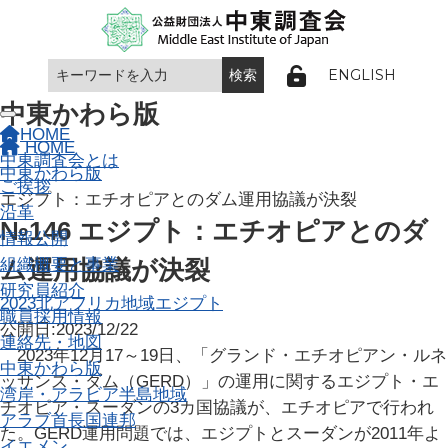
ENGLISH
中東かわら版
Toggle navigation
HOME
HOME
中東調査会とは
中東かわら版
ご挨拶
エジプト：エチオピアとのダム運用協議が決裂
沿革
№146 エジプト：エチオピアとのダ
情報公開
組織概要と事業
ム運用協議が決裂
研究員紹介
2023
北アフリカ地域
エジプト
職員採用情報
公開日:2023/12/22
連絡先・地図
2023年12月17～19日、「グランド・エチオピアン・ルネ
中東かわら版
ッサンス・ダム（GERD）」の運用に関するエジプト・エ
湾岸・アラビア半島地域
チオピア・スーダンの3カ国協議が、エチオピアで行われ
アラブ首長国連邦
た。GERD運用問題では、エジプトとスーダンが2011年よ
イエメン