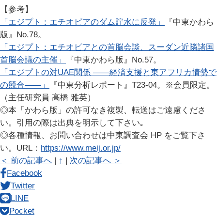
【参考】
「エジプト：エチオピアのダム貯水に反発」
『中東かわら
版』No.78。
「エジプト：エチオピアとの首脳会談、スーダン近隣諸国
首脳会議の主催」
『中東かわら版』No.57。
「エジプトの対UAE関係 ――経済支援と東アフリカ情勢で
の競合――」
『中東分析レポート』T23-04。※会員限定。
（主任研究員 高橋 雅英）
◎本「かわら版」の許可なき複製、転送はご遠慮くださ
い。引用の際は出典を明示して下さい｡
◎各種情報、お問い合わせは中東調査会 HP をご覧下さ
い。URL：
https://www.meij.or.jp/
＜ 前の記事へ
|
↑
|
次の記事へ ＞
Facebook
Twitter
LINE
Pocket