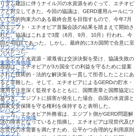
りダム建設に伴うナイル川の水資源をめぐって、エチオピ
イラク
アと対立してきた。今回の協議は、GERD運用ルールにつ
イラン
いて法的拘束力のある最終合意を目指すもので、今年7月
オマーン
のエジプト・エチオピア首脳会談の結果を踏まえて開始さ
カタル
れた。協議はこれまで3度（8月、9月、10月）行われ、今
クウェイト
回が4回目であった。しかし、最終的に3カ国間で合意に至
サウジアラビア
らなかった。
バハレーン
エジプト水資源・灌漑省は交渉決裂を受け、協議失敗の
東地中海地域
原因は、エチオピアが3カ国全ての利益を守るために提案
イスラエル
された技術的・法的な解決策を一貫して拒否したことにあ
シリア
ると非難した。そして、エチオピアによるGERDの貯水・
トルコ
運用を注意深く監視するとともに、国際憲章と国際協定に
パレスチナ
基づき、エジプトに損害が発生した場合、自国の水資源と
ヨルダン
国家安全保障を守る権利を保持すると表明した。
レバノン
一方、エチオピア外務省は、エジプト側がGERD問題解
北アフリカ地域
決の障害となっていると指摘し、エチオピアは現世代及び
アルジェリア
次世代の水需要を満たすため、公平かつ合理的な利用原則
エジプト