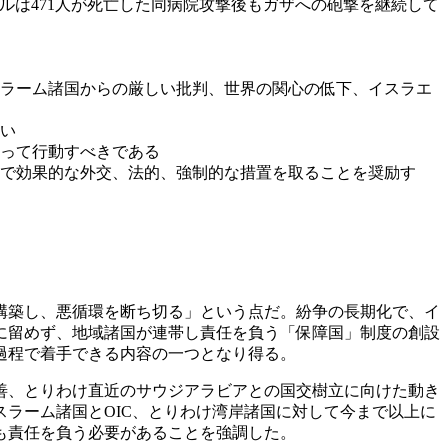
エルは471人が死亡した同病院攻撃後もガザへの砲撃を継続して
ラーム諸国からの厳しい批判、世界の関心の低下、イスラエ
い
って行動すべきである
で効果的な外交、法的、強制的な措置を取ることを奨励す
構築し、悪循環を断ち切る」という点だ。紛争の長期化で、イ
に留めず、地域諸国が連帯し責任を負う「保障国」制度の創設
過程で着手できる内容の一つとなり得る。
善、とりわけ直近のサウジアラビアとの国交樹立に向けた動き
ラーム諸国とOIC、とりわけ湾岸諸国に対して今まで以上に
も責任を負う必要があることを強調した。