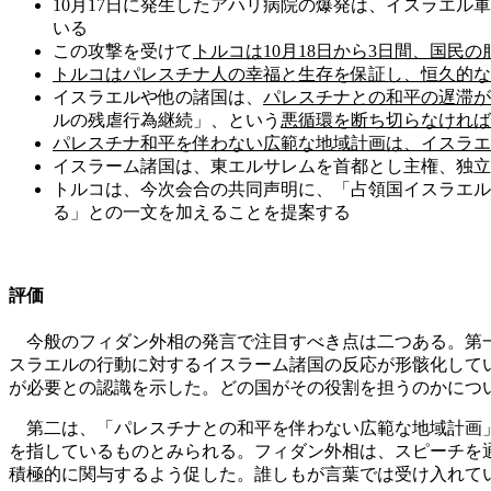
10月17日に発生したアハリ病院の爆発は、イスラエル
いる
この攻撃を受けて
トルコは10月18日から3日間、国民
トルコはパレスチナ人の幸福と生存を保証し、恒久的な
イスラエルや他の諸国は、
パレスチナとの和平の遅滞
ルの残虐行為継続」、という
悪循環を断ち切らなければ
パレスチナ和平を伴わない広範な地域計画は、イスラエ
イスラーム諸国は、東エルサレムを首都とし主権、独立
トルコは、今次会合の共同声明に、「占領国イスラエル
る」との一文を加えることを提案する
評価
今般のフィダン外相の発言で注目すべき点は二つある。第一
スラエルの行動に対するイスラーム諸国の反応が形骸化して
が必要との認識を示した。どの国がその役割を担うのかにつ
第二は、「パレスチナとの和平を伴わない広範な地域計画」
を指しているものとみられる。フィダン外相は、スピーチを
積極的に関与するよう促した。誰しもが言葉では受け入れて