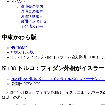
イベント
講演会の案内
講演会の報告
月間活動報告
書面インタビュー
その他の行事
中東かわら版
HOME
中東かわら版
トルコ：フィダン外相がイスラーム協力機構（OIC）
№108 トルコ：フィダン外相がイスラ
2023
東地中海地域
トルコ
イスラエル
パレスチナ
サウジア
公開日:2023/10/20
2023年10月18日、フィダン外相は、イスラエルとハマ
は以下の通り。