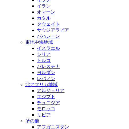
イラン
オマーン
カタル
クウェイト
サウジアラビア
バハレーン
東地中海地域
イスラエル
シリア
トルコ
パレスチナ
ヨルダン
レバノン
北アフリカ地域
アルジェリア
エジプト
チュニジア
モロッコ
リビア
その他
アフガニスタン