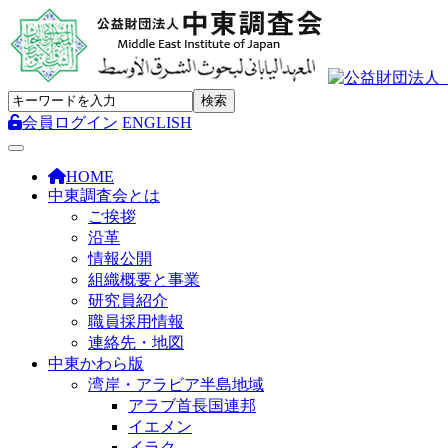
会員ログイン
ENGLISH
Toggle navigation
HOME
中東調査会とは
ご挨拶
沿革
情報公開
組織概要と事業
研究員紹介
職員採用情報
連絡先・地図
中東かわら版
湾岸・アラビア半島地域
アラブ首長国連邦
イエメン
イラク