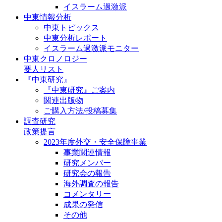
イスラーム過激派
中東情報分析
中東トピックス
中東分析レポート
イスラーム過激派モニター
中東クロノロジー
要人リスト
『中東研究』
『中東研究』ご案内
関連出版物
ご購入方法/投稿募集
調査研究
政策提言
2023年度外交・安全保障事業
事業関連情報
研究メンバー
研究会の報告
海外調査の報告
コメンタリー
成果の発信
その他