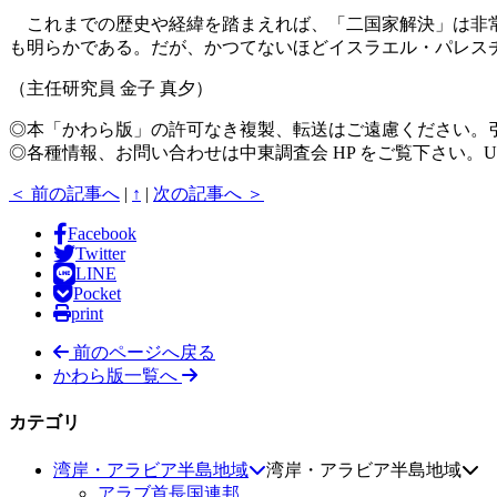
これまでの歴史や経緯を踏まえれば、「二国家解決」は非常
も明らかである。だが、かつてないほどイスラエル・パレス
（主任研究員 金子 真夕）
◎本「かわら版」の許可なき複製、転送はご遠慮ください。
◎各種情報、お問い合わせは中東調査会 HP をご覧下さい。U
＜ 前の記事へ
|
↑
|
次の記事へ ＞
Facebook
Twitter
LINE
Pocket
print
前のページへ戻る
かわら版一覧へ
カテゴリ
湾岸・アラビア半島地域
湾岸・アラビア半島地域
アラブ首長国連邦