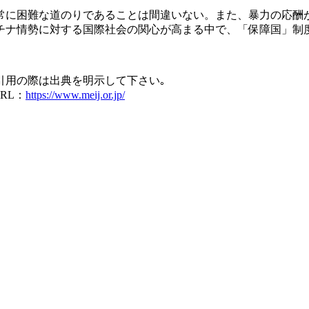
に困難な道のりであることは間違いない。また、暴力の応酬
チナ情勢に対する国際社会の関心が高まる中で、「保障国」制
引用の際は出典を明示して下さい｡
RL：
https://www.meij.or.jp/