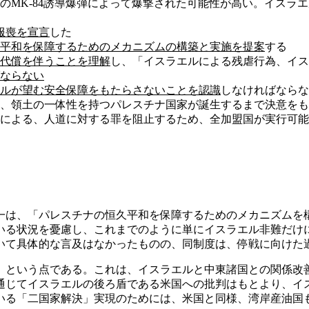
軍のMK-84誘導爆弾によって爆撃された可能性が高い。イスラ
の服喪を宣言
した
平和を保障するためのメカニズムの構築と実施を提案
する
が代償を伴うことを理解
し、「イスラエルによる残虐行為、イス
ならない
ルが望む安全保障をもたらさないことを認識
しなければならな
、領土の一体性を持つパレスチナ国家が誕生するまで決意をも
による、人道に対する罪を阻止するため、全加盟国が実行可能
は、「パレスチナの恒久平和を保障するためのメカニズムを
いる状況を憂慮し、これまでのように単にイスラエル非難だけ
いて具体的な言及はなかったものの、同制度は、停戦に向けた
という点である。これは、イスラエルと中東諸国との関係改
通じてイスラエルの後ろ盾である米国への批判はもとより、イス
いる「二国家解決」実現のためには、米国と同様、湾岸産油国