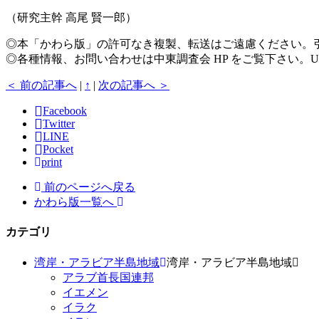
（研究主幹 高尾 賢一郎）
◎本「かわら版」の許可なき複製、転送はご遠慮ください。
◎各種情報、お問い合わせは中東調査会 HP をご覧下さい。U
＜ 前の記事へ
|
↑
|
次の記事へ ＞
Facebook
Twitter
LINE
Pocket
print
前のページへ戻る
かわら版一覧へ
カテゴリ
湾岸・アラビア半島地域
湾岸・アラビア半島地域
アラブ首長国連邦
イエメン
イラク