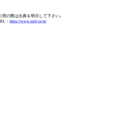
引用の際は出典を明示して下さい｡
RL：
https://www.meij.or.jp/