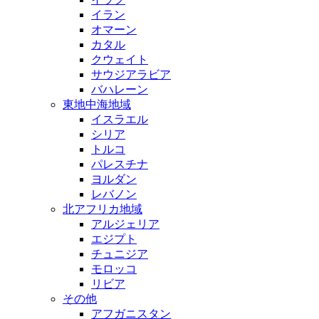
イラン
オマーン
カタル
クウェイト
サウジアラビア
バハレーン
東地中海地域
イスラエル
シリア
トルコ
パレスチナ
ヨルダン
レバノン
北アフリカ地域
アルジェリア
エジプト
チュニジア
モロッコ
リビア
その他
アフガニスタン