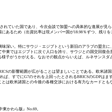
噂されていた国であり、今次会談で加盟への具体的な進展が見ら
場にあるため（出資比率は現メンバー国が18.98％ずつ、残り
興味深い。特にサウジ・エジプトという新旧のアラブの盟主に、
て中東ではエジプトに次ぐ人口を誇り、サウジとの国交回復合
いる様子がうかがえる。なおその観点からいえば、ルネサンス
ICSの影響範囲が広がることは望ましいことである。欧米諸国
ば、すでにG7のそれを上回ったとされるBRICSのGDPは
ることは欧米諸国との今後の各種交渉における有力なカードとも
中東かわら版』No.69。