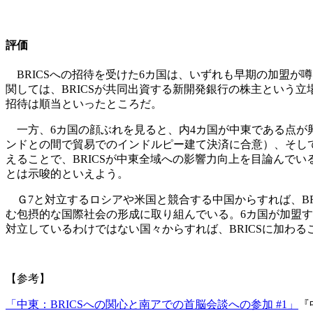
評価
BRICSへの招待を受けた6カ国は、いずれも早期の加盟が
関しては、BRICSが共同出資する新開発銀行の株主という立
招待は順当といったところだ。
一方、6カ国の顔ぶれを見ると、内4カ国が中東である点が
ンドとの間で貿易でのインドルピー建て決済に合意）、そし
えることで、BRICSが中東全域への影響力向上を目論んで
とは示唆的といえよう。
Ｇ7と対立するロシアや米国と競合する中国からすれば、BR
む包摂的な国際社会の形成に取り組んでいる。6カ国が加盟すれ
対立しているわけではない国々からすれば、BRICSに加わ
【参考】
「中東：BRICSへの関心と南アでの首脳会談への参加 #1」
『