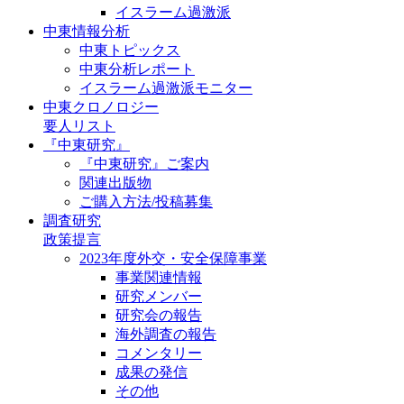
イスラーム過激派
中東情報分析
中東トピックス
中東分析レポート
イスラーム過激派モニター
中東クロノロジー
要人リスト
『中東研究』
『中東研究』ご案内
関連出版物
ご購入方法/投稿募集
調査研究
政策提言
2023年度外交・安全保障事業
事業関連情報
研究メンバー
研究会の報告
海外調査の報告
コメンタリー
成果の発信
その他