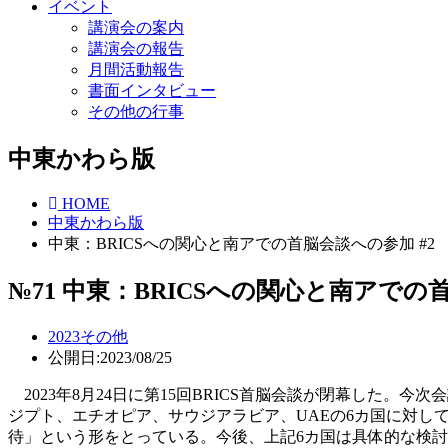
イベント
講演会の案内
講演会の報告
月間活動報告
書面インタビュー
その他の行事
中東かわら版
HOME
中東かわら版
中東：BRICSへの関心と南アでの首脳会談への参加 #2
№71 中東：BRICSへの関心と南アでの
2023
その他
公開日:2023/08/25
2023年8月24日に第15回BRICS首脳会談が閉幕した
ジプト、エチオピア、サウジアラビア、UAEの6カ国に対して
待」という形をとっている。今後、上記6カ国は具体的な検討に