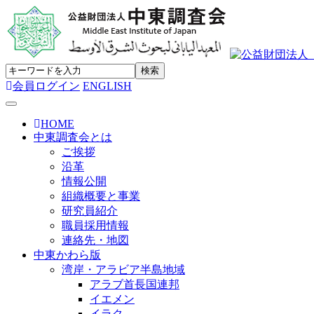
会員ログイン
ENGLISH
Toggle navigation
HOME
中東調査会とは
ご挨拶
沿革
情報公開
組織概要と事業
研究員紹介
職員採用情報
連絡先・地図
中東かわら版
湾岸・アラビア半島地域
アラブ首長国連邦
イエメン
イラク