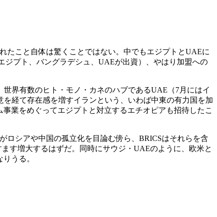
れたこと自体は驚くことではない。中でもエジプトとUAEに
をエジプト、バングラデシュ、UAEが出資）、やはり加盟への
世界有数のヒト・モノ・カネのハブであるUAE（7月にはイ
意を経て存在感を増すイランという、いわば中東の有力国を加
ダム事業をめぐってエジプトと対立するエチオピアも招待したこ
がロシアや中国の孤立化を目論む傍ら、BRICSはそれらを含
ますます増大するはずだ。同時にサウジ・UAEのように、欧米と
なりうる。