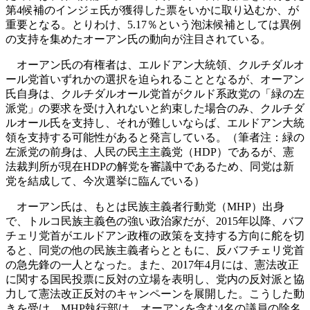
第4候補のインジェ氏が獲得した票をいかに取り込むか、が
重要となる。とりわけ、5.17％という泡沫候補としては異例
の支持を集めたオーアン氏の動向が注目されている。
オーアン氏の有権者は、エルドアン大統領、クルチダルオ
ール党首いずれかの選択を迫られることとなるが、オーアン
氏自身は、クルチダルオール党首がクルド系政党の「緑の左
派党」の要求を受け入れないと約束した場合のみ、クルチダ
ルオール氏を支持し、それが難しいならば、エルドアン大統
領を支持する可能性があると発言している。（筆者注：緑の
左派党の前身は、人民の民主主義党（HDP）であるが、憲
法裁判所が現在HDPの解党を審議中であるため、同党は新
党を結成して、今次選挙に臨んでいる）
オーアン氏は、もとは民族主義者行動党（MHP）出身
で、トルコ民族主義色の強い政治家だが、2015年以降、バフ
チェリ党首がエルドアン政権の政策を支持する方向に舵を切
ると、同党の他の民族主義者らとともに、反バフチェリ党首
の急先鋒の一人となった。また、2017年4月には、憲法改正
に関する国民投票に反対の立場を表明し、党内の反対派と協
力して憲法改正反対のキャンペーンを展開した。こうした動
きを受け、MHP執行部は、オーアンを含む4名の議員の除名