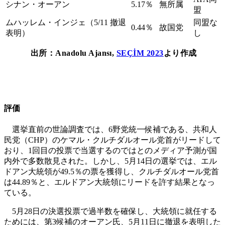
シナン・オーアン
5.17％
無所属
盟
ムハッレム・インジェ（5/11 撤退
同盟な
0.44％
故国党
表明）
し
出所：
Anadolu Ajansı,
SEÇİM 2023
より作成
評価
選挙直前の世論調査では、6野党統一候補である、共和人
民党（CHP）のケマル・クルチダルオール党首がリードして
おり、1回目の投票で当選するのではとのメディア予測が国
内外で多数散見された。しかし、5月14日の選挙では、エル
ドアン大統領が49.5％の票を獲得し、クルチダルオール党首
は44.89％と、エルドアン大統領にリードを許す結果となっ
ている。
5月28日の決選投票で過半数を確保し、大統領に就任する
ためには、第3候補のオーアン氏、5月11日に撤退を表明した