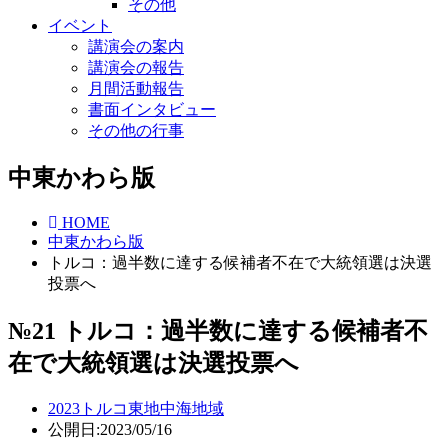
その他
イベント
講演会の案内
講演会の報告
月間活動報告
書面インタビュー
その他の行事
中東かわら版
HOME
中東かわら版
トルコ：過半数に達する候補者不在で大統領選は決選
投票へ
№21 トルコ：過半数に達する候補者不
在で大統領選は決選投票へ
2023
トルコ
東地中海地域
公開日:2023/05/16