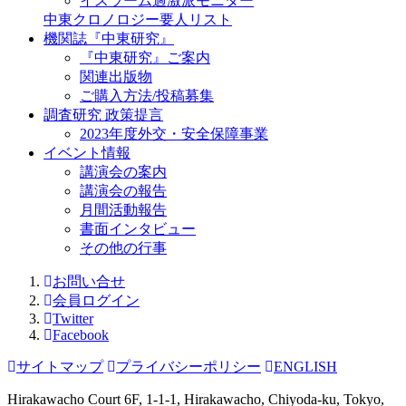
イスラーム過激派モニター
中東クロノロジー要人リスト
機関誌『中東研究』
『中東研究』ご案内
関連出版物
ご購入方法/投稿募集
調査研究 政策提言
2023年度外交・安全保障事業
イベント情報
講演会の案内
講演会の報告
月間活動報告
書面インタビュー
その他の行事
お問い合せ
会員ログイン
Twitter
Facebook
サイトマップ
プライバシーポリシー
ENGLISH
Hirakawacho Court 6F, 1-1-1, Hirakawacho, Chiyoda-ku, Tokyo,