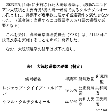
2023年5月14日に実施された大統領選挙は、現職のエルド
アン大統領と主要野党6党の統一候補であるクルチダルオー
ル氏ともに、得票率が過半数に届かず当選要件を満たせなか
った。（筆者注：当選するには得票率50％+1票の獲得が必
要となる）
これを受け、高等選挙管理委員会（YSK）は、5月28日に
決選投票を実施することを正式に発表した。
なお、大統領選挙の結果は以下の通り。
表1 大統領選挙の結果（暫定）
所属同
候補者名
得票率
所属政党
盟
レジェップ・タイイプ・エルドア
公正発展
共和同
49.50％
ン
党
盟
共和人民
国民同
ケマル・クルチダルオール
44.89％
党
盟
ATA同