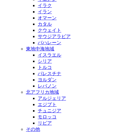
イラク
イラン
オマーン
カタル
クウェイト
サウジアラビア
バハレーン
東地中海地域
イスラエル
シリア
トルコ
パレスチナ
ヨルダン
レバノン
北アフリカ地域
アルジェリア
エジプト
チュニジア
モロッコ
リビア
その他