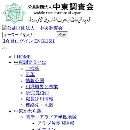
会員ログイン
ENGLISH
Toggle navigation
HOME
中東調査会とは
ご挨拶
沿革
情報公開
組織概要と事業
研究員紹介
職員採用情報
連絡先・地図
中東かわら版
湾岸・アラビア半島地域
アラブ首長国連邦
イエメン