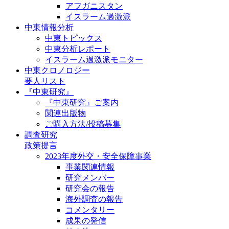
アフガニスタン
イスラーム過激派
中東情報分析
中東トピックス
中東分析レポート
イスラーム過激派モニター
中東クロノロジー
要人リスト
『中東研究』
『中東研究』ご案内
関連出版物
ご購入方法/投稿募集
調査研究
政策提言
2023年度外交・安全保障事業
事業関連情報
研究メンバー
研究会の報告
海外調査の報告
コメンタリー
成果の発信