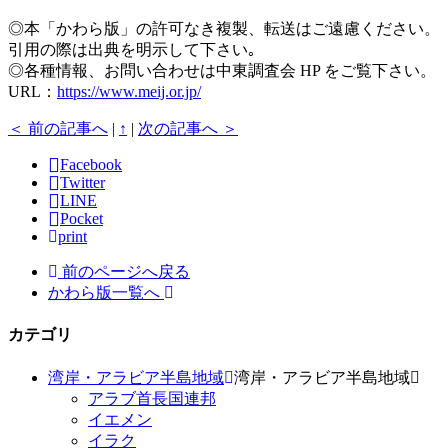
◎本「かわら版」の許可なき複製、転送はご遠慮ください。
引用の際は出典を明示して下さい｡
◎各種情報、お問い合わせは中東調査会 HP をご覧下さい。
URL：
https://www.meij.or.jp/
＜ 前の記事へ
|
↑
|
次の記事へ ＞
Facebook
Twitter
LINE
Pocket
print
前のページへ戻る
かわら版一覧へ
カテゴリ
湾岸・アラビア半島地域
湾岸・アラビア半島地域
アラブ首長国連邦
イエメン
イラク