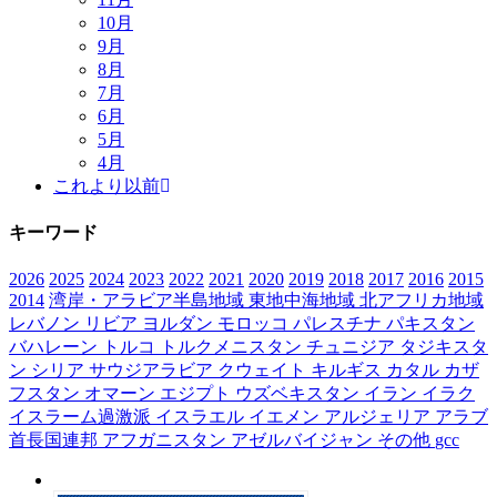
10月
9月
8月
7月
6月
5月
4月
これより以前
キーワード
2026
2025
2024
2023
2022
2021
2020
2019
2018
2017
2016
2015
2014
湾岸・アラビア半島地域
東地中海地域
北アフリカ地域
レバノン
リビア
ヨルダン
モロッコ
パレスチナ
パキスタン
バハレーン
トルコ
トルクメニスタン
チュニジア
タジキスタ
ン
シリア
サウジアラビア
クウェイト
キルギス
カタル
カザ
フスタン
オマーン
エジプト
ウズベキスタン
イラン
イラク
イスラーム過激派
イスラエル
イエメン
アルジェリア
アラブ
首長国連邦
アフガニスタン
アゼルバイジャン
その他
gcc