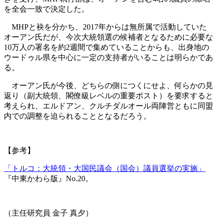
を全会一致で決定した。
MHPと袂を分かち、2017年からは無所属で活動していた
オーアン氏だが、今次大統領選の候補者となるために必要な
10万人の署名を約2週間で集めていることからも、出身地の
ウードゥル県を中心に一定の支持者がいることは明らかであ
る。
オーアン氏が今後、どちらの側につくにせよ、何らかの見
返り（副大統領、閣僚級レベルの重要ポスト）を要求すると
考えられ、エルドアン、クルチダルオール両陣営ともに同盟
内での調整を迫られることとなるだろう。
【参考】
「トルコ：大統領・大国民議会（国会）議員選挙の実施」
『中東かわら版』No.20。
（主任研究員 金子 真夕）