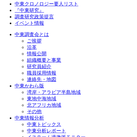
中東クロノロジー要人リスト
『中東研究』
調査研究政策提言
イベント情報
中東調査会とは
ご挨拶
沿革
情報公開
組織概要と事業
研究員紹介
職員採用情報
連絡先・地図
中東かわら版
湾岸・アラビア半島地域
東地中海地域
北アフリカ地域
その他
中東情報分析
中東トピックス
中東分析レポート