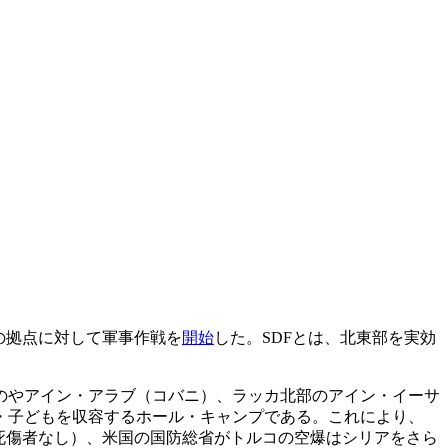
の拠点に対して軍事作戦を
開始
した。SDFとは、北東部を実効
のやアイン・アラブ（コバニ）、ラッカ北部のアイン・イーサ
・子どもを収容するホール・キャンプである。これにより、
（死傷者なし）、米国の国防総省がトルコの空爆はシリアをさら