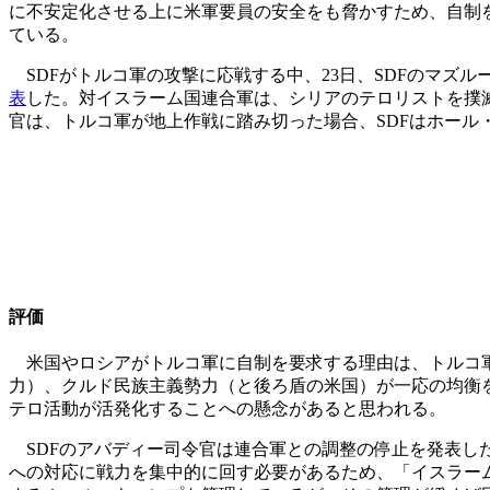
に不安定化させる上に米軍要員の安全をも脅かすため、自制
ている。
SDFがトルコ軍の攻撃に応戦する中、23日、SDFのマズ
表
した。対イスラーム国連合軍は、シリアのテロリストを撲
官は、トルコ軍が地上作戦に踏み切った場合、SDFはホール
評価
米国やロシアがトルコ軍に自制を要求する理由は、トルコ軍
力）、クルド民族主義勢力（と後ろ盾の米国）が一応の均衡
テロ活動が活発化することへの懸念があると思われる。
SDFのアバディー司令官は連合軍との調整の停止を発表し
への対応に戦力を集中的に回す必要があるため、「イスラー