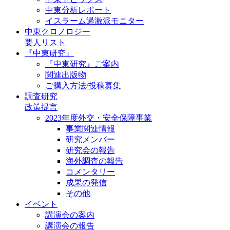
中東分析レポート
イスラーム過激派モニター
中東クロノロジー
要人リスト
『中東研究』
『中東研究』ご案内
関連出版物
ご購入方法/投稿募集
調査研究
政策提言
2023年度外交・安全保障事業
事業関連情報
研究メンバー
研究会の報告
海外調査の報告
コメンタリー
成果の発信
その他
イベント
講演会の案内
講演会の報告