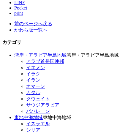
LINE
Pocket
print
前のページへ戻る
かわら版一覧へ
カテゴリ
湾岸・アラビア半島地域
湾岸・アラビア半島地域
アラブ首長国連邦
イエメン
イラク
イラン
オマーン
カタル
クウェイト
サウジアラビア
バハレーン
東地中海地域
東地中海地域
イスラエル
シリア