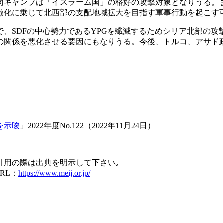
同キャンプは「イスラーム国」の格好の攻撃対象となりうる。
激化に乗じて北西部の支配地域拡大を目指す軍事行動を起こす
、SDFの中心勢力であるYPGを殲滅するためシリア北部の攻
の関係を悪化させる要因にもなりうる。今後、トルコ、アサド
。
を示唆
」2022年度No.122（2022年11月24日）
引用の際は出典を明示して下さい｡
RL：
https://www.meij.or.jp/