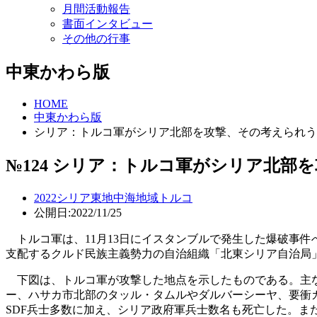
月間活動報告
書面インタビュー
その他の行事
中東かわら版
HOME
中東かわら版
シリア：トルコ軍がシリア北部を攻撃、その考えられう
№124 シリア：トルコ軍がシリア北部
2022
シリア
東地中海地域
トルコ
公開日:2022/11/25
トルコ軍は、11月13日にイスタンブルで発生した爆破事件
支配するクルド民族主義勢力の自治組織「北東シリア自治局
下図は、トルコ軍が攻撃した地点を示したものである。主な
ー、ハサカ市北部のタッル・タムルやダルバーシーヤ、要衝
SDF兵士多数に加え、シリア政府軍兵士数名も死亡した。ま