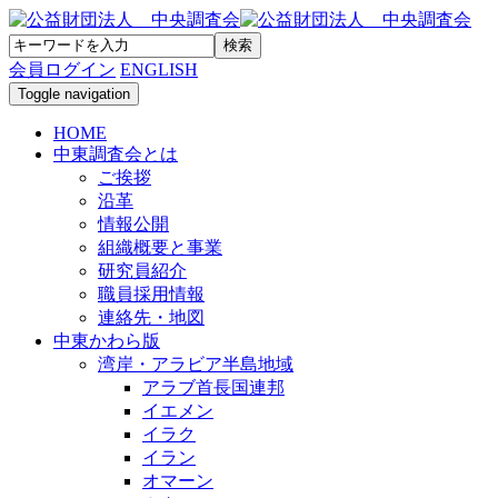
会員ログイン
ENGLISH
Toggle navigation
HOME
中東調査会とは
ご挨拶
沿革
情報公開
組織概要と事業
研究員紹介
職員採用情報
連絡先・地図
中東かわら版
湾岸・アラビア半島地域
アラブ首長国連邦
イエメン
イラク
イラン
オマーン