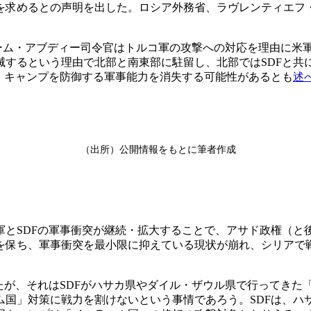
を求めるとの声明を出した。ロシア外務省、ラヴレンティエフ
ルーム・アブディー司令官はトルコ軍の攻撃への対応を理由に米
滅するという理由で北部と南東部に駐留し、北部ではSDFと共
・キャンプを防御する軍事能力を消失する可能性があるとも
述
（出所）公開情報をもとに筆者作成
とSDFの軍事衝突が継続・拡大することで、アサド政権（と
を保ち、軍事衝突を最小限に抑えている現状が崩れ、シリアで
たが、それはSDFがハサカ県やダイル・ザウル県で行ってきた
ム国」対策に戦力を割けないという事情であろう。SDFは、ハ