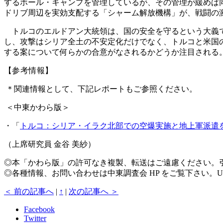
するホール・キャンプを管理しているが、その管理が緩めば
ドリブ周辺を実効支配する「シャーム解放機構」が、戦闘の
トルコのエルドアン大統領は、国の安全を守るという大義で
し、攻撃はシリア全土の不安定化だけでなく、トルコと米国
する案について何らかの合意がなされるかどうか注目される
【参考情報】
＊関連情報として、下記レポートもご参照ください。
＜中東かわら版＞
・「
トルコ：シリア・イラク北部での空爆実施と地上軍派遣
（上席研究員 金谷 美紗）
◎本「かわら版」の許可なき複製、転送はご遠慮ください。
◎各種情報、お問い合わせは中東調査会 HP をご覧下さい。U
＜ 前の記事へ
|
↑
|
次の記事へ ＞
Facebook
Twitter