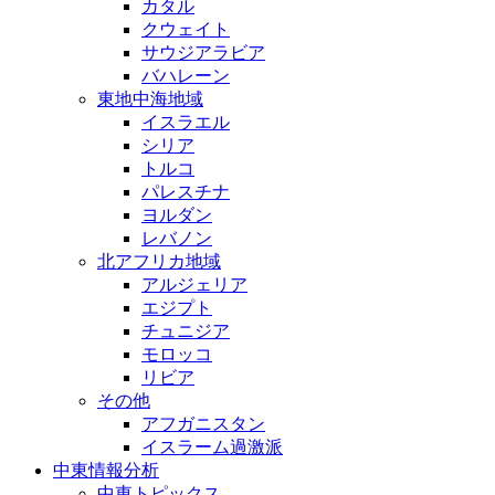
カタル
クウェイト
サウジアラビア
バハレーン
東地中海地域
イスラエル
シリア
トルコ
パレスチナ
ヨルダン
レバノン
北アフリカ地域
アルジェリア
エジプト
チュニジア
モロッコ
リビア
その他
アフガニスタン
イスラーム過激派
中東情報分析
中東トピックス