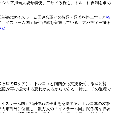
・シリア担当大統領特使、アサド政権も、トルコに自制を求め
軍主導の対イスラーム国連合軍との協調・調整を停止すると
発
に「イスラーム国」掃討作戦を実施している。アバディー司令
べた
。
後ろ盾のロシア）、トルコ（と同国から支援を受ける武装勢
戦闘が再び拡大する恐れがあるからである。特に、その過程で
「イスラーム国」掃討作戦の停止を意味する。トルコ軍の攻撃
サカ市郊外に位置し、数万人の「イスラーム国」関係者を収容