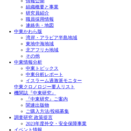
情報公開
組織概要と事業
研究員紹介
職員採用情報
連絡先・地図
中東かわら版
湾岸・アラビア半島地域
東地中海地域
北アフリカ地域
その他
中東情報分析
中東トピックス
中東分析レポート
イスラーム過激派モニター
中東クロノロジー要人リスト
機関誌『中東研究』
『中東研究』ご案内
関連出版物
ご購入方法/投稿募集
調査研究 政策提言
2023年度外交・安全保障事業
イベント情報