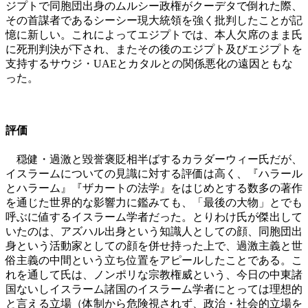
ジプトで同胞団出身のムルシー政権がクーデタで倒れた際、
その首謀者であるシーシー現大統領を強く批判したことが記
憶に新しい。これによってエジプトでは、本人欠席のまま氏
に死刑判決が下され、またその後のエジプト及びエジプトを
支持するサウジ・UAEとカタルとの関係悪化の遠因ともな
った。
評価
穏健・過激と毀誉褒貶相半ばするカラダーウィー氏だが、
イスラームについての見識に対する評価は高く、『ハラール
とハラーム』『ザカートの法学』をはじめとする数多の著作
を通じた世界的な影響力に鑑みても、「最後の大物」とでも
呼ぶに値するイスラーム学者だった。とりわけ氏が傑出して
いたのは、アズハル出身という知識人としての顔、同胞団出
身という活動家としての顔を併せ持った上で、過激主義と世
俗主義の中間という立ち位置をアピールしたことである。こ
れを通して氏は、ノンポリな宗教権威という、今日の中東諸
国ないしイスラーム諸国のイスラーム学者にとっては理想的
と言える立場（体制から危険視されず、政治・社会的立場を