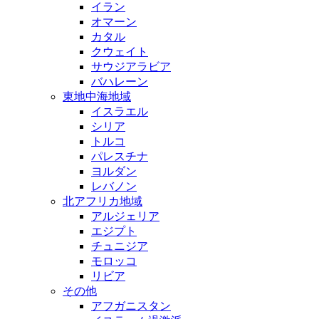
イラン
オマーン
カタル
クウェイト
サウジアラビア
バハレーン
東地中海地域
イスラエル
シリア
トルコ
パレスチナ
ヨルダン
レバノン
北アフリカ地域
アルジェリア
エジプト
チュニジア
モロッコ
リビア
その他
アフガニスタン