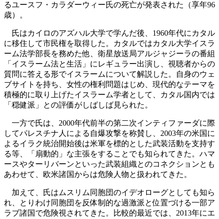
るユースフ・カラダーウィー氏の死亡が発表された（享年96
歳）。
氏はカイロのアズハル大学で学んだ後、1960年代にカタル
に移住して市民権を取得した。カタルではカタル大学イスラ
ーム法学部長を務めた他、衛星放送局アルジャジーラの番組
「イスラーム法と生活」にレギュラー出演し、視聴者からの
質問に答える形でイスラームについて解説した。自身のウェ
ブサイトを持ち、女性の権利問題はじめ、現代的なテーマを
積極的に取り上げたイスラーム学者として、カタル国内では
「穏健派」との評価がしばしば見られた。
一方で氏は、2000年代前半の第二次インティファーダに際
してパレスチナ人による自爆攻撃を称賛し、2003年の米国に
よるイラク統治開始後は米軍を標的とした武装活動を支持す
る等、「扇動的」な主張をすることでも知られてきた。ハマ
ースやターリバーンといった武装組織とのコネクションとも
あわせて、欧米諸国からは危険人物と扱われてきた。
加えて、氏はムスリム同胞団のイデオローグとしても知ら
れ、とりわけ同胞団を反体制的な過激派と位置づける一部ア
ラブ諸国で危険視されてきた。比較的最近では、2013年にエ