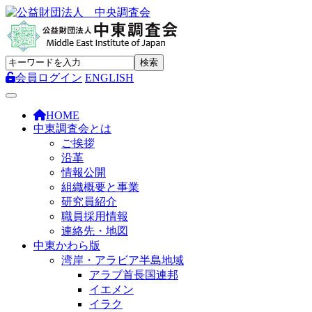
会員ログイン
ENGLISH
Toggle navigation
HOME
中東調査会とは
ご挨拶
沿革
情報公開
組織概要と事業
研究員紹介
職員採用情報
連絡先・地図
中東かわら版
湾岸・アラビア半島地域
アラブ首長国連邦
イエメン
イラク