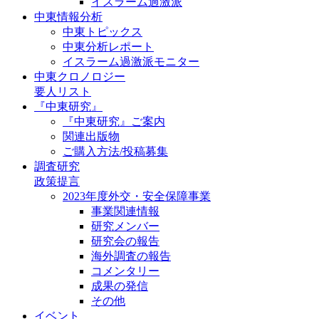
イスラーム過激派
中東情報分析
中東トピックス
中東分析レポート
イスラーム過激派モニター
中東クロノロジー
要人リスト
『中東研究』
『中東研究』ご案内
関連出版物
ご購入方法/投稿募集
調査研究
政策提言
2023年度外交・安全保障事業
事業関連情報
研究メンバー
研究会の報告
海外調査の報告
コメンタリー
成果の発信
その他
イベント