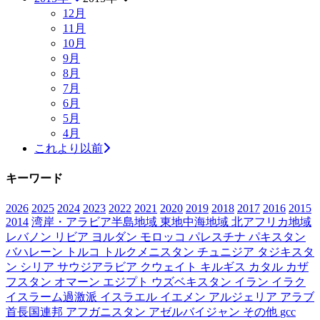
12月
11月
10月
9月
8月
7月
6月
5月
4月
これより以前
キーワード
2026
2025
2024
2023
2022
2021
2020
2019
2018
2017
2016
2015
2014
湾岸・アラビア半島地域
東地中海地域
北アフリカ地域
レバノン
リビア
ヨルダン
モロッコ
パレスチナ
パキスタン
バハレーン
トルコ
トルクメニスタン
チュニジア
タジキスタ
ン
シリア
サウジアラビア
クウェイト
キルギス
カタル
カザ
フスタン
オマーン
エジプト
ウズベキスタン
イラン
イラク
イスラーム過激派
イスラエル
イエメン
アルジェリア
アラブ
首長国連邦
アフガニスタン
アゼルバイジャン
その他
gcc