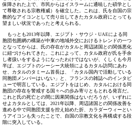
保障された上で、市民からはイスラームに通暁した碩学とし
て尊敬される宗教権威）を確立した。これは、氏を自国の宗
教的なアイコンとして売り出してきたカタル政府にとっても
望ましい状況であったと考えられる。
もっとも2013年以降、エジプト・サウジ・UAEによる同
胞団包囲網の構築が中東の地域外交におけるトレンドの一つ
となってからは、氏の存在がカタルと周辺諸国との関係悪化
に紐づけられてきた。これによって、カタル政府が氏を手余
し者扱いをするようになったわけではないが、くしくも今月
半ば、エジプトのシーシー大統領によるカタル訪問にあわ
せ、カタルのタミーム首長は、「カタル国内で活動している
同胞団メンバーはいない」と、フランスの雑誌へのインタビ
ューで明言している。エジプトをはじめ、カタルにおける同
胞団の存在を警戒する国々への歩み寄りともとれる発言だ。
これと氏の死亡との間に因果関係はないだろうが、いずれに
せよカタルとしては、2021年以降、周辺諸国との関係改善を
進める中で同胞団支援を控え始めた折、カラダーウィーとい
うアイコンも失ったことで、自国の宗教文化を再構成する段
階に突入している。