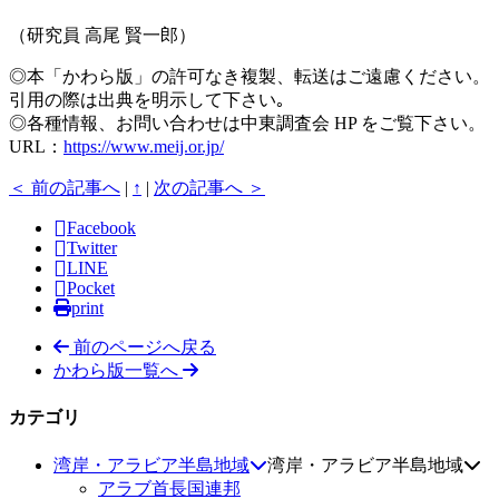
（研究員 高尾 賢一郎）
◎本「かわら版」の許可なき複製、転送はご遠慮ください。
引用の際は出典を明示して下さい｡
◎各種情報、お問い合わせは中東調査会 HP をご覧下さい。
URL：
https://www.meij.or.jp/
＜ 前の記事へ
|
↑
|
次の記事へ ＞
Facebook
Twitter
LINE
Pocket
print
前のページへ戻る
かわら版一覧へ
カテゴリ
湾岸・アラビア半島地域
湾岸・アラビア半島地域
アラブ首長国連邦