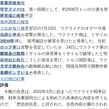
事業関連情報
更新される
研究メンバー
ウクライナは、第一段階として、約2500万トンの小麦を世
研究会の報告
界市場に出荷予定
海外調査の報告
コメンタリー
しかし、合意翌日の7月23日、ウクライナのオデーサ港
成果の発信
へのミサイル攻撃が発生した。ウクライナ側は、ミサイル
その他
2発が着弾し、港湾施設が被害を受けたと発表した。当初
イベント
ロシア軍は攻撃を否定していたが、24日にウクライナ軍の
講演会の案内
艦艇及び対艦ミサイルの保管庫をミサイルで破壊したと明
講演会の報告
らかにした。こうした状況を受け、トルコ国防省は、ウク
月間活動報告
ライナ港からの穀物船出航に向け、関係当局間で調整作業
書面インタビュー
を継続していると発表した。
その他の行事
評価
今般の合意は、2022年2月に始まったウクライナ戦争以
降、戦争当事国同士による初めての具体的な内容を伴うも
ので、「歴史的合意」と評された。合意内容が履行されれ