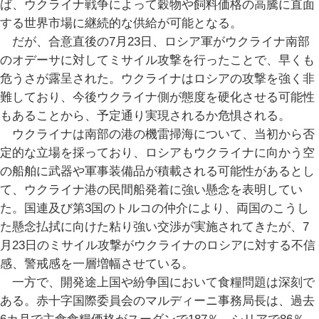
ば、ウクライナ戦争によって穀物や飼料価格の高騰に直面
する世界市場に継続的な供給が可能となる。
だが、合意直後の7月23日、ロシア軍がウクライナ南部
のオデーサに対してミサイル攻撃を行ったことで、早くも
危うさが露呈された。ウクライナはロシアの攻撃を強く非
難しており、今後ウクライナ側が態度を硬化させる可能性
もあることから、予定通り実現されるか危惧される。
ウクライナは南部の港の機雷掃海について、当初から否
定的な立場を採っており、ロシアもウクライナに向かう空
の船舶に武器や軍事装備品が積載される可能性があるとし
て、ウクライナ港の民間船発着に強い懸念を表明してい
た。国連及び第3国のトルコの仲介により、両国のこうし
た懸念払拭に向けた粘り強い交渉が実施されてきたが、7
月23日のミサイル攻撃がウクライナのロシアに対する不信
感、警戒感を一層増幅させている。
一方で、開発途上国や紛争国において食糧問題は深刻で
ある。赤十字国際委員会のマルディーニ事務局長は、過去