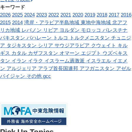
キーワード
2026
2025
2024
2023
2022
2021
2020
2019
2018
2017
2016
2015
2014
湾岸・アラビア半島地域
東地中海地域
北アフ
リカ地域
レバノン
リビア
ヨルダン
モロッコ
パレスチナ
パキスタン
バハレーン
トルコ
トルクメニスタン
チュニジ
ア
タジキスタン
シリア
サウジアラビア
クウェイト
キル
ギス
カタル
カザフスタン
オマーン
エジプト
ウズベキス
タン
イラン
イラク
イスラーム過激派
イスラエル
イエメ
ン
アルジェリア
アラブ首長国連邦
アフガニスタン
アゼル
バイジャン
その他
gcc
Pick Up Topics