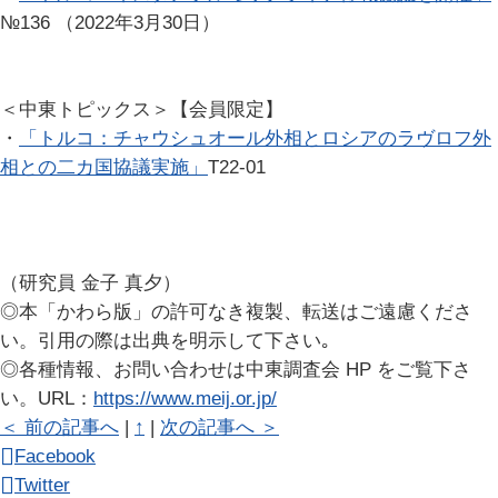
№136 （2022年3月30日）
＜中東トピックス＞【会員限定】
・
「トルコ：チャウシュオール外相とロシアのラヴロフ外
相との二カ国協議実施」
T22-01
（研究員 金子 真夕）
◎本「かわら版」の許可なき複製、転送はご遠慮くださ
い。引用の際は出典を明示して下さい｡
◎各種情報、お問い合わせは中東調査会 HP をご覧下さ
い。URL：
https://www.meij.or.jp/
＜ 前の記事へ
|
↑
|
次の記事へ ＞
Facebook
Twitter