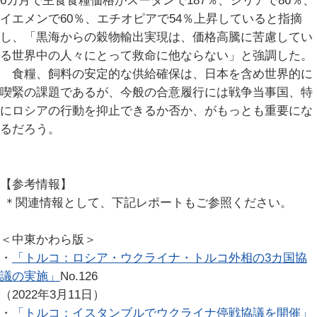
6カ月で主食食糧価格がスーダンで187％、シリアで86％、
イエメンで60％、エチオピアで54％上昇していると指摘
し、「黒海からの穀物輸出実現は、価格高騰に苦慮してい
る世界中の人々にとって救命に他ならない」と強調した。
食糧、飼料の安定的な供給確保は、日本を含め世界的に
喫緊の課題であるが、今般の合意履行には戦争当事国、特
にロシアの行動を抑止できるか否か、がもっとも重要にな
るだろう。
【参考情報】
＊関連情報として、下記レポートもご参照ください。
＜中東かわら版＞
・
「トルコ：ロシア・ウクライナ・トルコ外相の3カ国協
議の実施」
No.126
（2022年3月11日）
・
「トルコ：イスタンブルでウクライナ停戦協議を開催」