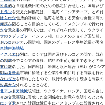
イラク
世界的な食糧危機回避のための協定に合意した。国連及び
イラン
トルコを交えた同協定は、「黒海イニシアティブ」と名付
オマーン
けられた包括的計画で、黒海を通過する安全な食糧回廊の
カタル
構築を図ることを目的としている。イスタンブルで行われ
クウェイト
た合意文書の調印式では、それぞれを代表して、ウクライ
サウジアラビア
ナのクブラコフ・インフラ相、ロシアのショイグ国防相、
バハレーン
トルコのアカル国防相、国連のグテーレス事務総長が署名
東地中海地域
した。
イスラエル
これとは別に、ロシアは国連及びトルコとの間で、既存
シリア
の制裁外でロシアの食糧、肥料の出荷が輸出できるとの覚
トルコ
書に署名した。同内容は、米国と欧州連合（EU）がロシア
パレスチナ
製品を世界市場に輸送する企業や船舶に対する制裁を行わ
ヨルダン
ないことを確約したもので、銀行や保険の手続きも制裁の
レバノン
対象から外れることとなる。
北アフリカ地域
エルドアン大統領は、ウクライナ、ロシア、国連を含む
アルジェリア
今次合意実現に貢献した全関係者に謝意を表明するととも
エジプト
に、合意された計画は近日中にイスタンブルに設置される