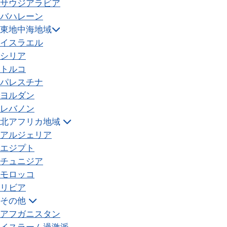
サウジアラビア
バハレーン
東地中海地域
イスラエル
シリア
トルコ
パレスチナ
ヨルダン
レバノン
北アフリカ地域
アルジェリア
エジプト
チュニジア
モロッコ
リビア
その他
アフガニスタン
イスラーム過激派