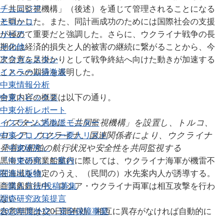
チュニジア
「共同監視機構」（後述）を通じて管理されることになる
モロッコ
と明かした。また、同計画成功のためには国際社会の支援
リビア
が極めて重要だと強調した。さらに、ウクライナ戦争の長
その他
期化は経済的損失と人的被害の継続に繋がることから、今
アフガニスタン
次合意を足掛かりとして戦争終結へ向けた動きが加速する
イスラーム過激派
ことへの期待を表明した。
中東情報分析
中東トピックス
合意内容の概要は以下の通り。
中東分析レポート
イスラーム過激派モニター
イスタンブルに「共同
監視機構」を設置し、トルコ、
中東クロノロジー
ロシア、ウクライナ、国連関係者により、ウクライナ
要人リスト
『中東研究』
発着の船舶の航行状況や安全性を共同監視する
『中東研究』ご案内
黒海での商業船航行に際しては、ウクライナ海軍が機雷不
関連出版物
在海域を特定のうえ、（民間の）水先案内人が誘導する。
ご購入方法/投稿募集
商業船航行中、ロシア・ウクライナ両軍は相互攻撃を行わ
調査研究
ない
政策提言
2023年度外交・安全保障事業
合意期間は120日間有効。相互に異存がなければ自動的に