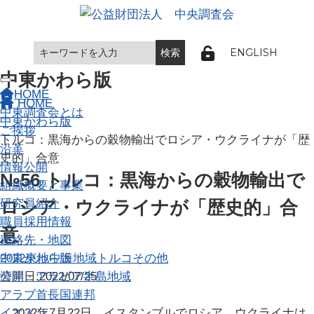
ENGLISH
中東かわら版
Toggle navigation
HOME
HOME
中東調査会とは
中東かわら版
ご挨拶
トルコ：黒海からの穀物輸出でロシア・ウクライナが「歴
沿革
史的」合意
情報公開
№56 トルコ：黒海からの穀物輸出で
組織概要と事業
研究員紹介
ロシア・ウクライナが「歴史的」合
職員採用情報
意
連絡先・地図
中東かわら版
2022
東地中海地域
トルコ
その他
湾岸・アラビア半島地域
公開日:2022/07/25
アラブ首長国連邦
イエメン
2022年7月22日、イスタンブルでロシア、ウクライナは