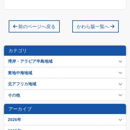
前のページへ戻る
かわら版一覧へ
カテゴリ
湾岸・アラビア半島地域
アラブ首長国連邦
東地中海地域
イエメン
イスラエル
北アフリカ地域
イラク
シリア
アルジェリア
その他
イラン
トルコ
エジプト
アフガニスタン
オマーン
アーカイブ
パレスチナ
チュニジア
イスラーム過激派
カタル
ヨルダン
2026年
モロッコ
クウェイト
レバノン
12月