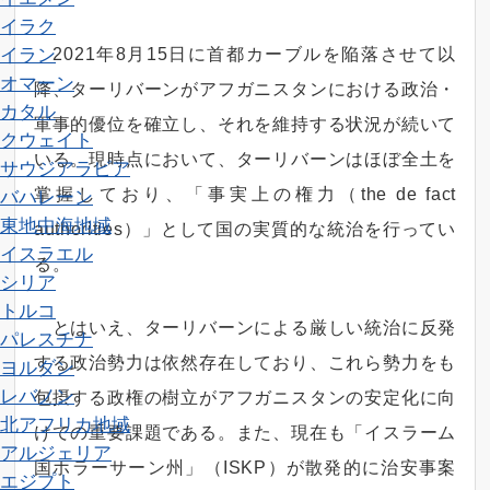
イラク
2021年8月15日に首都カーブルを陥落させて以
イラン
オマーン
降、ターリバーンがアフガニスタンにおける政治・
カタル
軍事的優位を確立し、それを維持する状況が続いて
クウェイト
いる。現時点において、ターリバーンはほぼ全土を
サウジアラビア
掌握しており、「事実上の権力（the de fact
バハレーン
東地中海地域
authorities）」として国の実質的な統治を行ってい
イスラエル
る。
シリア
トルコ
とはいえ、ターリバーンによる厳しい統治に反発
パレスチナ
する政治勢力は依然存在しており、これら勢力をも
ヨルダン
レバノン
包摂する政権の樹立がアフガニスタンの安定化に向
北アフリカ地域
けての重要課題である。また、現在も「イスラーム
アルジェリア
国ホラーサーン州」（ISKP）が散発的に治安事案
エジプト