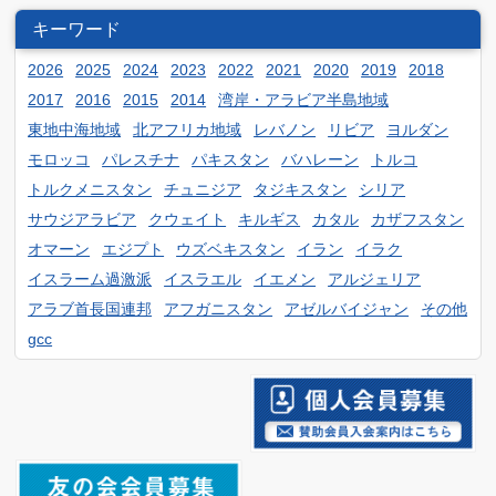
5月
11月
6月
1月
7月
2月
8月
キーワード
3月
9月
4月
10月
5月
6月
1月
7月
2月
8月
2026
2025
2024
2023
2022
2021
2020
2019
2018
3月
9月
4月
5月
6月
2017
2016
2015
2014
湾岸・アラビア半島地域
1月
7月
2月
8月
3月
4月
東地中海地域
北アフリカ地域
レバノン
リビア
ヨルダン
5月
6月
1月
7月
2月
3月
モロッコ
パレスチナ
パキスタン
バハレーン
トルコ
4月
5月
6月
1月
トルクメニスタン
チュニジア
タジキスタン
シリア
2月
3月
4月
5月
サウジアラビア
クウェイト
キルギス
カタル
カザフスタン
1月
2月
3月
オマーン
エジプト
ウズベキスタン
イラン
イラク
4月
1月
2月
イスラーム過激派
イスラエル
イエメン
アルジェリア
アラブ首長国連邦
アフガニスタン
アゼルバイジャン
その他
1月
gcc