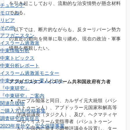
を引き起こしており、流動的な治安情勢が懸念材料
チュニジア
である。
モロッコ
リビア
その他
以下では、断片的ながらも、反ターリバーン勢力
アフガニスタン
の直近の動向を簡単に取り纏め、現在の政治・軍事
イスラーム過激派
情勢を概観したい。
中東情報分析
中東トピックス
中東分析レポート
イスラーム過激派モニター
中東クロノロジー
要人リスト
アフガニスタン・イスラーム共和国政府有力者
『中東研究』
『中東研究』ご案内
カーブル陥落と同日、カルザイ元大統領（パシ
関連出版物
ュトゥーン人）、アブドッラー元国家和解高等
ご購入方法/投稿募集
評議会議長（タジク人）、及び、ヘクマティヤ
調査研究
政策提言
ール・イスラーム党指導者（パシュトゥーン
2023年度外交・安全保障事業
人）が国内に留まり調整評議会を設置し、ター