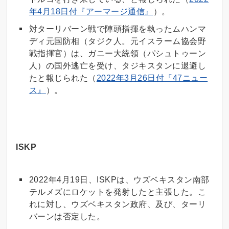
年4月18日付『アーマージ通信』
）。
対ターリバーン戦で陣頭指揮を執ったムハンマ
ディ元国防相（タジク人。元イスラーム協会野
戦指揮官）は、ガニー大統領（パシュトゥーン
人）の国外逃亡を受け、タジキスタンに退避し
たと報じられた（
2022年3月26日付『47ニュー
ス』
）。
ISKP
2022年4月19日、ISKPは、ウズベキスタン南部
テルメズにロケットを発射したと主張した。こ
れに対し、ウズベキスタン政府、及び、ターリ
バーンは否定した。