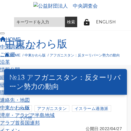
ENGLISH
Toggle navigation
HOME
中東かわら版
中東調査会とは
ご挨拶
HOME
中東かわら版
アフガニスタン：反ターリバーン勢力の動向
沿革
情報公開
№13 アフガニスタン：反ターリバ
組織概要と事業
研究員紹介
ーン勢力の動向
職員採用情報
連絡先・地図
中東かわら版
2022
アフガニスタン
イスラーム過激派
湾岸・アラビア半島地域
その他
アラブ首長国連邦
公開日:2022/04/27
イエメン