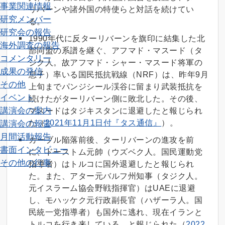
事業関連情報
リバーンや諸外国の特使らと対話を続けてい
研究メンバー
る。
研究会の報告
1990年代に反ターリバーンを旗印に結集した北
海外調査の報告
部同盟の系譜を継ぐ、アフマド・マスード（タ
コメンタリー
ジク人。故アフマド・シャー・マスード将軍の
成果の発信
息子）率いる国民抵抗戦線（NRF）は、昨年9月
その他
上旬までパンジシール渓谷に留まり武装抵抗を
イベント
続けたがターリバーン側に敗北した。その後、
講演会の案内
マスードはタジキスタンに退避したと報じられ
た（
2021年11月1日付『タス通信』
）。
講演会の報告
月間活動報告
カーブル陥落前後、ターリバーンの進攻を前
書面インタビュー
に、ドーストム元帥（ウズベク人。国民運動党
その他の行事
指導者）はトルコに国外退避したと報じられ
た。また、アター元バルフ州知事（タジク人。
元イスラーム協会野戦指揮官）はUAEに退避
し、モハッケク元行政副長官（ハザーラ人。国
民統一党指導者）も国外に逃れ、現在イランと
トルコを行き来している、と報じられた（
2022