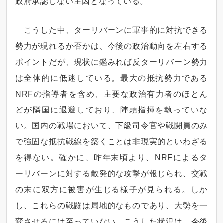
政府承認しない主因となっている。
こうした中、ターリバーンに軍事的に対抗できる
勢力が現れるか否かは、今後の政治動向を左右する
ポイントだが、現状に鑑みれば反ターリバーン勢力
は全体的に低迷している。最大の抵抗勢力である
NRFの指導者を含め、主要な政治有力者のほとん
どが隣国に退避しており、陣頭指揮を執っていな
い。国内の戦場において、下級司令官や戦闘員のみ
で強固な抵抗戦線を築くことは非現実的といわざる
を得ない。確かに、昨年末頃より、NRFによるタ
ーリバーンに対する散発的な攻撃が報じられ、交戦
の末に双方に被害が生じる様子が見られる。しか
し、これらの戦闘は局地的なものであり、大勢を一
変させるには至っていない。こうした状況は、今後