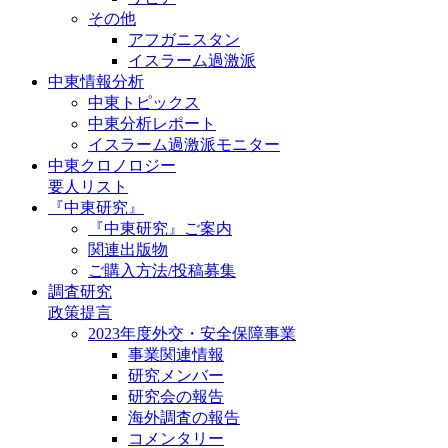
その他
アフガニスタン
イスラーム過激派
中東情報分析
中東トピックス
中東分析レポート
イスラーム過激派モニター
中東クロノロジー
要人リスト
『中東研究』
『中東研究』ご案内
関連出版物
ご購入方法/投稿募集
調査研究
政策提言
2023年度外交・安全保障事業
事業関連情報
研究メンバー
研究会の報告
海外調査の報告
コメンタリー