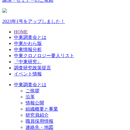
講演・セミナーのご依頼
2023年1号をアップしました！
HOME
中東調査会とは
中東かわら版
中東情報分析
中東クロノロジー要人リスト
『中東研究』
調査研究政策提言
イベント情報
中東調査会とは
ご挨拶
沿革
情報公開
組織概要と事業
研究員紹介
職員採用情報
連絡先・地図