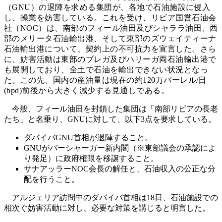
（GNU）の退陣を求める集団が、各地で石油施設に侵入
し、操業を妨害している。これを受け、リビア国営石油会
社（NOC）は、南部のフィール油田及びシャララ油田、西
部のメリータ石油輸出港、そして東部のズウェイティーナ
石油輸出港について、契約上の不可抗力を宣言した。さら
に、妨害活動は東部のブレガ及びハリーガ両石油輸出港で
も展開しており、全土で石油を輸出できない状況となっ
た。この先、国内の産油量は現在の約120万バーレル/日
(bpd)前後から大きく減少する見通しである。
今般、フィール油田を封鎖した集団は「南部リビアの長老
たち」と名乗り、GNUに対して、以下3点を要求している。
ダバイバGNU首相が退陣すること。
GNUがバーシャーガー新内閣（※東部議会の承認によ
り発足）に政府権限を移譲すること。
サナアッラーNOC会長の解任と、石油収入の公正な分
配を行うこと。
アルジェリア訪問中のダバイバ首相は18日、石油施設での
相次ぐ妨害活動に対し、必要な対策を講じると明言した。