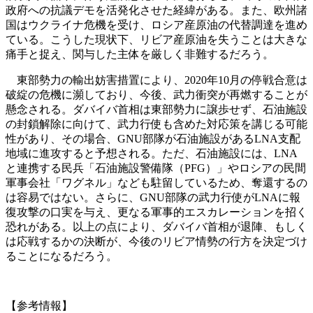
政府への抗議デモを活発化させた経緯がある。また、欧州諸
国はウクライナ危機を受け、ロシア産原油の代替調達を進め
ている。こうした現状下、リビア産原油を失うことは大きな
痛手と捉え、関与した主体を厳しく非難するだろう。
東部勢力の輸出妨害措置により、2020年10月の停戦合意は
破綻の危機に瀕しており、今後、武力衝突が再燃することが
懸念される。ダバイバ首相は東部勢力に譲歩せず、石油施設
の封鎖解除に向けて、武力行使も含めた対応策を講じる可能
性があり、その場合、GNU部隊が石油施設があるLNA支配
地域に進攻すると予想される。ただ、石油施設には、LNA
と連携する民兵「石油施設警備隊（PFG）」やロシアの民間
軍事会社「ワグネル」なども駐留しているため、奪還するの
は容易ではない。さらに、GNU部隊の武力行使がLNAに報
復攻撃の口実を与え、更なる軍事的エスカレーションを招く
恐れがある。以上の点により、ダバイバ首相が退陣、もしく
は応戦するかの決断が、今後のリビア情勢の行方を決定づけ
ることになるだろう。
【参考情報】