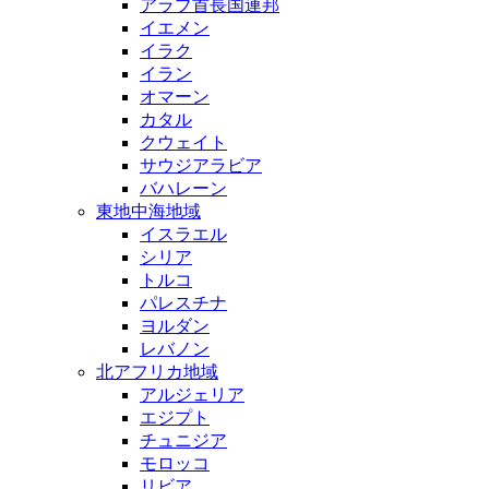
アラブ首長国連邦
イエメン
イラク
イラン
オマーン
カタル
クウェイト
サウジアラビア
バハレーン
東地中海地域
イスラエル
シリア
トルコ
パレスチナ
ヨルダン
レバノン
北アフリカ地域
アルジェリア
エジプト
チュニジア
モロッコ
リビア