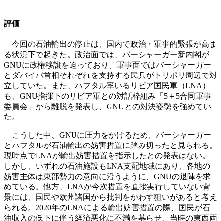
評価
今回の石油輸出の停止は、国内で政治・軍事的緊張が高ま
る状況下で起きた。政治面では、バーシャーガー新内閣が
GNUに政権移譲を迫っており、軍事面ではバーシャーガー
とダバイバ首相それぞれを支持する民兵がトリポリ周辺で対
立していた。また、ハフタル率いるリビア国民軍（LNA）
も、GNU指揮下のリビア軍との対話枠組み「5＋5合同軍事
委員会」から離脱を発表し、GNUとの対決姿勢を強めてい
た。
こうした中、GNUに圧力をかけるため、バーシャーガー
とハフタルが石油輸出の妨害措置に踏み切ったと見られる。
現時点でLNAが輸出妨害措置を指示したとの発表はない。
しかし、いずれの石油施設もLNA支配地域にあり、各地の
妨害主体は東部勢力の意向に沿うように、GNUの退陣を求
めている。他方、LNAが今次措置を直接実行していない背
景には、国民や欧州諸国から批判をかわす狙いがあると考え
られる。2020年のLNAによる輸出妨害措置の際、国民が石
油収入の低下に伴う経済悪化に不満を募らせ、当時の東西両