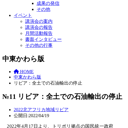
成果の発信
その他
イベント
講演会の案内
講演会の報告
月間活動報告
書面インタビュー
その他の行事
中東かわら版
HOME
中東かわら版
リビア：全土での石油輸出の停止
№11 リビア：全土での石油輸出の停止
2022
北アフリカ地域
リビア
公開日:2022/04/19
2022年4月17日より、トリポリ拠点の国民統一政府