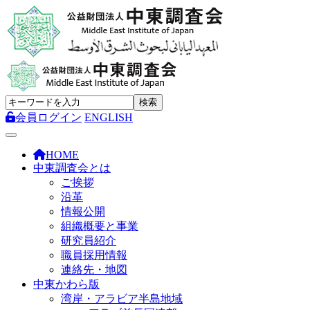
会員ログイン
ENGLISH
Toggle navigation
HOME
中東調査会とは
ご挨拶
沿革
情報公開
組織概要と事業
研究員紹介
職員採用情報
連絡先・地図
中東かわら版
湾岸・アラビア半島地域