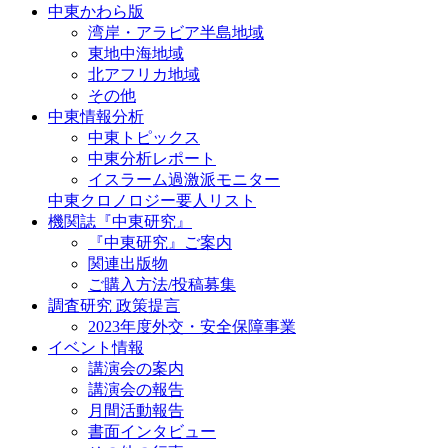
中東かわら版
湾岸・アラビア半島地域
東地中海地域
北アフリカ地域
その他
中東情報分析
中東トピックス
中東分析レポート
イスラーム過激派モニター
中東クロノロジー要人リスト
機関誌『中東研究』
『中東研究』ご案内
関連出版物
ご購入方法/投稿募集
調査研究 政策提言
2023年度外交・安全保障事業
イベント情報
講演会の案内
講演会の報告
月間活動報告
書面インタビュー