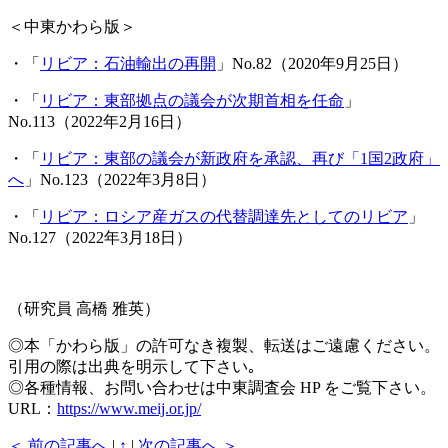
＜中東かわら版＞
・「
リビア：石油輸出の再開
」No.82（2020年9月25日）
・「
リビア：東部拠点の議会が次期首相を任命
」
No.113（2022年2月16日）
・「
リビア：東部の議会が新政府を承認、再び「1国2政府」
へ
」No.123（2022年3月8日）
・「
リビア：ロシア産ガスの代替調達先としてのリビア
」
No.127（2022年3月18日）
（研究員 高橋 雅英）
◎本「かわら版」の許可なき複製、転送はご遠慮ください。
引用の際は出典を明示して下さい｡
◎各種情報、お問い合わせは中東調査会 HP をご覧下さい。
URL：
https://www.meij.or.jp/
＜ 前の記事へ
|
↑
|
次の記事へ ＞