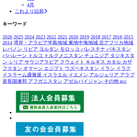
4月
これより以前
キーワード
2026
2025
2024
2023
2022
2021
2020
2019
2018
2017
2016
2015
2014
湾岸・アラビア半島地域
東地中海地域
北アフリカ地域
レバノン
リビア
ヨルダン
モロッコ
パレスチナ
パキスタン
バハレーン
トルコ
トルクメニスタン
チュニジア
タジキスタ
ン
シリア
サウジアラビア
クウェイト
キルギス
カタル
カザ
フスタン
オマーン
エジプト
ウズベキスタン
イラン
イラク
イスラーム過激派
イスラエル
イエメン
アルジェリア
アラブ
首長国連邦
アフガニスタン
アゼルバイジャン
その他
gcc