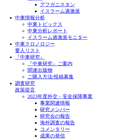
アフガニスタン
イスラーム過激派
中東情報分析
中東トピックス
中東分析レポート
イスラーム過激派モニター
中東クロノロジー
要人リスト
『中東研究』
『中東研究』ご案内
関連出版物
ご購入方法/投稿募集
調査研究
政策提言
2023年度外交・安全保障事業
事業関連情報
研究メンバー
研究会の報告
海外調査の報告
コメンタリー
成果の発信