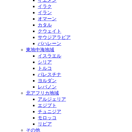
イエメン
イラク
イラン
オマーン
カタル
クウェイト
サウジアラビア
バハレーン
東地中海地域
イスラエル
シリア
トルコ
パレスチナ
ヨルダン
レバノン
北アフリカ地域
アルジェリア
エジプト
チュニジア
モロッコ
リビア
その他