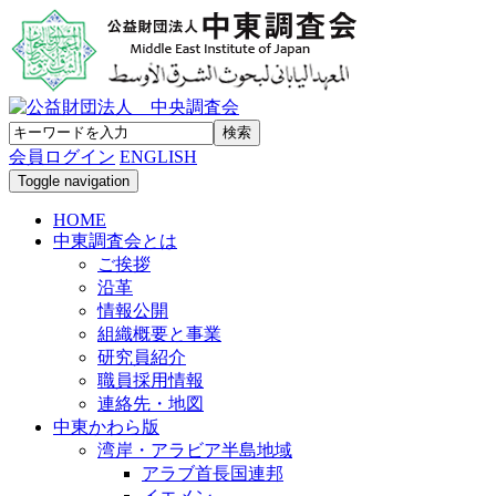
会員ログイン
ENGLISH
Toggle navigation
HOME
中東調査会とは
ご挨拶
沿革
情報公開
組織概要と事業
研究員紹介
職員採用情報
連絡先・地図
中東かわら版
湾岸・アラビア半島地域
アラブ首長国連邦