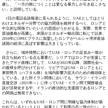
慮し、「一方の側につくことは更なる暴力しか引き起こさな
い」と説明している。
1日の電話会談報道に見られるように、UAEとしてはとり
わけエネルギー分野での協力関係を維持するべく、ロシアと
中立的な関係でいたいとの思惑がうかがえる。実際、世界で
原油価格が高騰し、米国がエネルギー輸出国に転じて以来、
2016年にOPECプラスに加盟したロシアがペルシャ湾岸産油
諸国の経済に及ぼす影響は大きくなっている。
さらに、域外情勢においてUAE・ロシアの足並み一致が
目立ち始めている点も重要だ。シリアではロシアが支援して
きたアサド政権に対して、UAEが2021年以降、国際社会へ
の復帰を呼びかけており、リビアではUAE・ロシアともに
東部勢力（ハフタル側）を域内影響力拡大のための橋頭保と
している。また対イラン関係においても、サウジ・イランの
直接交渉（2021年～）に伴ってUAE・イラン間で閣僚級会
談が活発化する中、イランの政治的な支援国であるロシアと
の関係は無視できない。
これらは、いずれもUAE・ロシア間に明確な協力体制が築
かれているというより、結果として利害の不一致がない、と