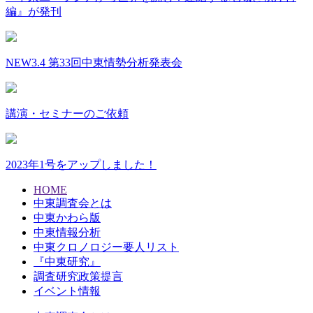
編』が発刊
NEW
3.4 第33回中東情勢分析発表会
講演・セミナーのご依頼
2023年1号をアップしました！
HOME
中東調査会とは
中東かわら版
中東情報分析
中東クロノロジー要人リスト
『中東研究』
調査研究政策提言
イベント情報