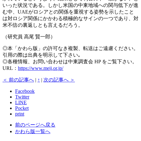
いった状況である。しかし米国の中東地域への関与低下が進
む中、UAEがロシアとの関係を重視する姿勢を示したこと
は対ロシア関係にかかわる積極的なサインの一つであり、対
米不信の裏返しとも言えるだろう。
（研究員 高尾 賢一郎）
◎本「かわら版」の許可なき複製、転送はご遠慮ください。
引用の際は出典を明示して下さい｡
◎各種情報、お問い合わせは中東調査会 HP をご覧下さい。
URL：
https://www.meij.or.jp/
＜ 前の記事へ
|
↑
|
次の記事へ ＞
Facebook
Twitter
LINE
Pocket
print
前のページへ戻る
かわら版一覧へ