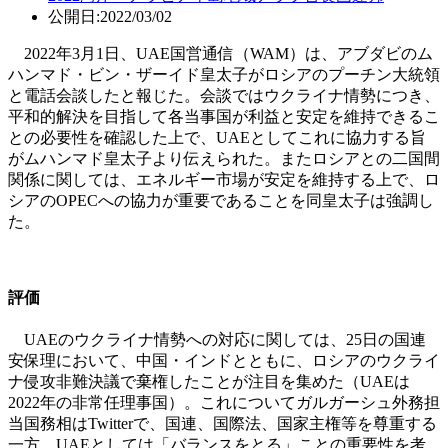
公開日:2022/03/02
2022年3月1日、UAE国営通信（WAM）は、アブダビのム
ハンマド・ビン・ザーイド皇太子がロシアのプーチン大統領
と電話会談したと報じた。会談ではウクライナ情勢につき、
平和的解決を目指して各当事国が利益と安定を維持できるこ
との必要性を確認した上で、UAEとしてこれに協力する旨
がムハンマド皇太子より伝えられた。またロシアとの二国間
関係に関しては、エネルギー市場が安定を維持する上で、ロ
シアのOPECへの協力が重要であることを同皇太子は強調し
た。
評価
UAEのウクライナ情勢への対応に関しては、25日の国連
安保理において、中国・インドとともに、ロシアのウクライ
ナ侵攻非難決議で棄権したことが注目を集めた（UAEは
2022年の非常任理事国）。これについてガルガーシュ外務担
当国務相はTwitterで、国連、国際法、国家主権等を尊重する
一方、UAEとしては「バランスをとる」ことの重要性を考