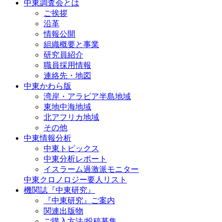
中東調査会とは
ご挨拶
沿革
情報公開
組織概要と事業
研究員紹介
職員採用情報
連絡先・地図
中東かわら版
湾岸・アラビア半島地域
東地中海地域
北アフリカ地域
その他
中東情報分析
中東トピックス
中東分析レポート
イスラーム過激派モニター
中東クロノロジー要人リスト
機関誌『中東研究』
『中東研究』ご案内
関連出版物
ご購入方法/投稿募集