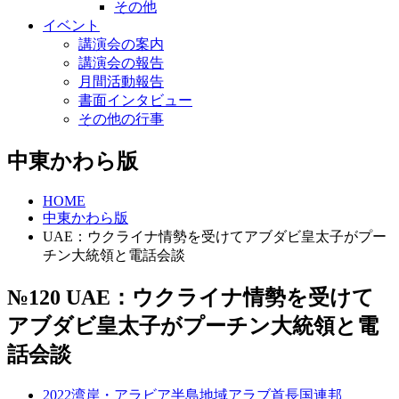
その他
イベント
講演会の案内
講演会の報告
月間活動報告
書面インタビュー
その他の行事
中東かわら版
HOME
中東かわら版
UAE：ウクライナ情勢を受けてアブダビ皇太子がプー
チン大統領と電話会談
№120 UAE：ウクライナ情勢を受けて
アブダビ皇太子がプーチン大統領と電
話会談
2022
湾岸・アラビア半島地域
アラブ首長国連邦