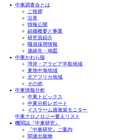
中東調査会とは
ご挨拶
沿革
情報公開
組織概要と事業
研究員紹介
職員採用情報
連絡先・地図
中東かわら版
湾岸・アラビア半島地域
東地中海地域
北アフリカ地域
その他
中東情報分析
中東トピックス
中東分析レポート
イスラーム過激派モニター
中東クロノロジー要人リスト
機関誌『中東研究』
『中東研究』ご案内
関連出版物