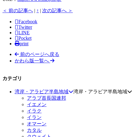
＜ 前の記事へ
|
↑
|
次の記事へ ＞
Facebook
Twitter
LINE
Pocket
print
前のページへ戻る
かわら版一覧へ
カテゴリ
湾岸・アラビア半島地域
湾岸・アラビア半島地域
アラブ首長国連邦
イエメン
イラク
イラン
オマーン
カタル
クウェイト