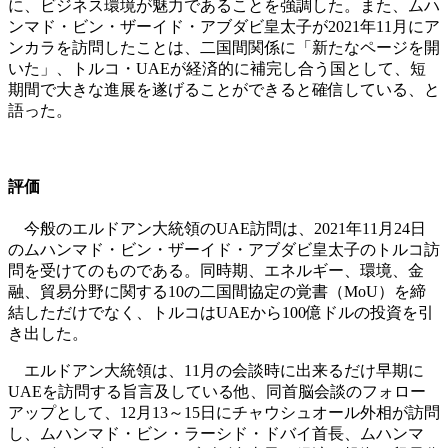
に、ビジネス環境が魅力であることを強調した。また、ムハ
ンマド・ビン・ザーイド・アブダビ皇太子が2021年11月にア
ンカラを訪問したことは、二国間関係に「新たなページを開
いた」、トルコ・UAEが経済的に補完し合う国として、短
期間で大きな進展を遂げることができると確信している、と
語った。
評価
今般のエルドアン大統領のUAE訪問は、2021年11月24日
のムハンマド・ビン・ザーイド・アブダビ皇太子のトルコ訪
問を受けてのものである。同時期、エネルギー、環境、金
融、貿易分野に関する10の二国間協定の覚書（MoU）を締
結しただけでなく、トルコはUAEから100億ドルの投資を引
き出した。
エルドアン大統領は、11月の会談時に出来るだけ早期に
UAEを訪問する旨言及している他、同首脳会談のフォロー
アップとして、12月13～15日にチャウシュオール外相が訪問
し、ムハンマド・ビン・ラーシド・ドバイ首長、ムハンマ