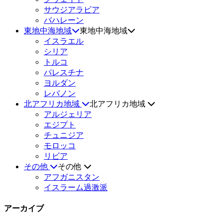
サウジアラビア
バハレーン
東地中海地域
東地中海地域
イスラエル
シリア
トルコ
パレスチナ
ヨルダン
レバノン
北アフリカ地域
北アフリカ地域
アルジェリア
エジプト
チュニジア
モロッコ
リビア
その他
その他
アフガニスタン
イスラーム過激派
アーカイブ