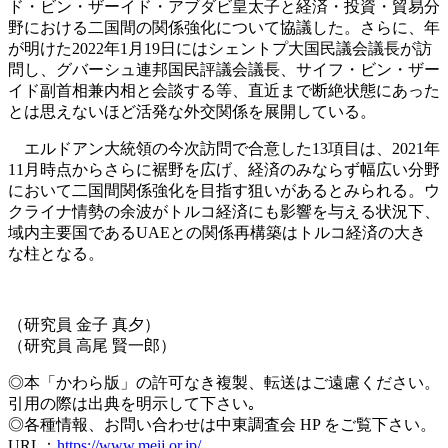
ド・ビン・ザーイド・アブダビ皇太子と経済・投資・貿易分
野における二国間の関係強化について協議した。さらに、年
が明けた2022年1月19日にはシェントプ大国民議会議長が訪
問し、グバーシュ連邦国民評議会議長、サイフ・ビン・ザー
イド副首相兼内相と会談する等、直近まで断絶状態にあった
とは思えないほど活発な外交関係を展開している。
エルドアン大統領の今次訪問で合意した13項目は、2021年
11月時点からさらに裾野を広げ、経済のみならず幅広い分野
において二国間関係強化を目指す狙いがあるとみられる。ウ
クライナ情勢の余波がトルコ経済にも影響を与える状況下、
域内主要国であるUAEとの関係再構築はトルコ経済の大き
な柱となる。
（研究員 金子 真夕）
（研究員 高尾 賢一郎）
◎本「かわら版」の許可なき複製、転送はご遠慮ください。
引用の際は出典を明示して下さい｡
◎各種情報、お問い合わせは中東調査会 HP をご覧下さい。
URL：
https://www.meij.or.jp/