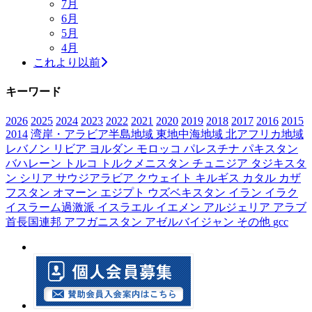
7月
6月
5月
4月
これより以前
キーワード
2026
2025
2024
2023
2022
2021
2020
2019
2018
2017
2016
2015
2014
湾岸・アラビア半島地域
東地中海地域
北アフリカ地域
レバノン
リビア
ヨルダン
モロッコ
パレスチナ
パキスタン
バハレーン
トルコ
トルクメニスタン
チュニジア
タジキスタ
ン
シリア
サウジアラビア
クウェイト
キルギス
カタル
カザ
フスタン
オマーン
エジプト
ウズベキスタン
イラン
イラク
イスラーム過激派
イスラエル
イエメン
アルジェリア
アラブ
首長国連邦
アフガニスタン
アゼルバイジャン
その他
gcc