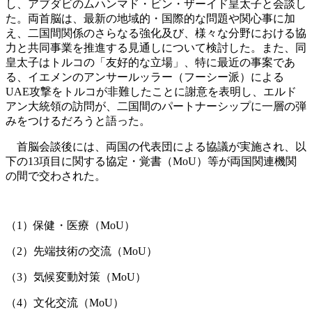
し、アブダビのムハンマド・ビン・ザーイド皇太子と会談し
た。両首脳は、最新の地域的・国際的な問題や関心事に加
え、二国間関係のさらなる強化及び、様々な分野における協
力と共同事業を推進する見通しについて検討した。また、同
皇太子はトルコの「友好的な立場」、特に最近の事案であ
る、イエメンのアンサールッラー（フーシー派）による
UAE攻撃をトルコが非難したことに謝意を表明し、エルド
アン大統領の訪問が、二国間のパートナーシップに一層の弾
みをつけるだろうと語った。
首脳会談後には、両国の代表団による協議が実施され、以
下の13項目に関する協定・覚書（MoU）等が両国関連機関
の間で交わされた。
（1）保健・医療（MoU）
（2）先端技術の交流（MoU）
（3）気候変動対策（MoU）
（4）文化交流（MoU）