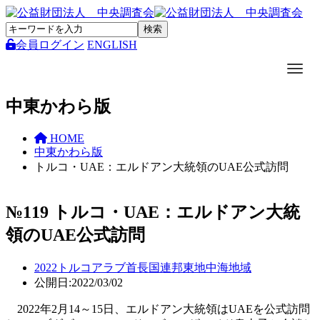
会員ログイン
ENGLISH
Toggle
中東かわら版
HOME
中東かわら版
トルコ・UAE：エルドアン大統領のUAE公式訪問
№119 トルコ・UAE：エルドアン大統
領のUAE公式訪問
2022
トルコ
アラブ首長国連邦
東地中海地域
公開日:2022/03/02
2022年2月14～15日、エルドアン大統領はUAEを公式訪問