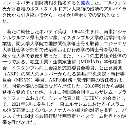
ィン・ネバティ副財務相を指名すると
発表
した。エルヴァン
氏が財務相のポストをエルドアン大統領の娘婿のアルバイラ
ク氏から引き継いでから、わずか1年余りでの交代となっ
た。
新たに就任したネバティ氏は、1964年生まれ、南東部シャ
ンルウルファ県出身の57歳。イスタンブル大学政治学部を卒
業後、同大学大学院で国際関係学修士号を取得、コジャエリ
大学社会学研究所で政治学および行政学の博士号を取得し、
様々な大学で教鞭を取った。また、トルコの主要経済団体の
一つである、独立工業・企業家連盟（MÜSİAD）本部理事
会、イスタンブル商工会議所懲戒委員会委員、公正発展党
（AKP）の50人のメンバーからなる第4回中央決定・執行委
員会（MKYK）委員、AKPの財務・管理問題の責任者およ
び、同党本部の副議長などを歴任した。2018年9月から副財
務相を務めていた他、トルコ列国議会同盟エルサレム・プラ
ットフォームおよび、ウンマ代表財団（UTEV）の会長とし
て、2021年5月に発生した、東エルサレムにおけるイスラエ
ル治安部隊によるパレスチナ人への暴力的対応を非難し、パ
レスチナに関する共同行動計画策定とイスラーム世界との連
帯を呼びかけた。