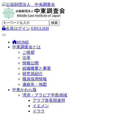
会員ログイン
ENGLISH
Toggle navigation
HOME
中東調査会とは
ご挨拶
沿革
情報公開
組織概要と事業
研究員紹介
職員採用情報
連絡先・地図
中東かわら版
湾岸・アラビア半島地域
アラブ首長国連邦
イエメン
イラク