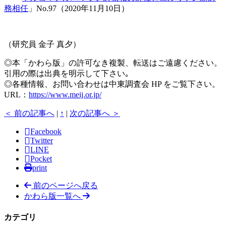
務相任
」No.97（2020年11月10日）
（研究員 金子 真夕）
◎本「かわら版」の許可なき複製、転送はご遠慮ください。
引用の際は出典を明示して下さい｡
◎各種情報、お問い合わせは中東調査会 HP をご覧下さい。
URL：
https://www.meij.or.jp/
＜ 前の記事へ
|
↑
|
次の記事へ ＞
Facebook
Twitter
LINE
Pocket
print
前のページへ戻る
かわら版一覧へ
カテゴリ