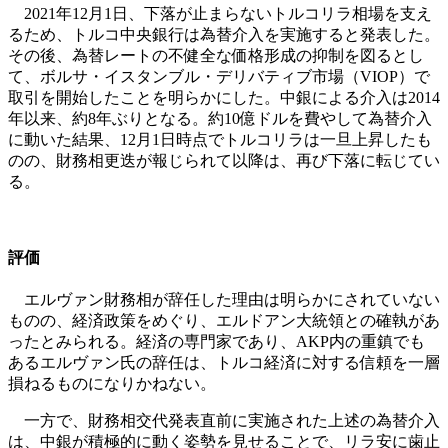
2021年12月1日、下落が止まらないトルコリラ相場を支え
るため、トルコ中央銀行は為替介入を実施すると発表した。
その後、為替レートの不健全な価格形成の抑制を図るとし
て、ボルサ・イスタンブル・デリバティブ市場（VIOP）で
取引を開始したことを明らかにした。中銀による介入は2014
年以来、約8年ぶりとなる。約10億ドルを費やして為替介入
に動いた結果、12月1日時点でトルコリラは一旦上昇したも
のの、財務相更迭が報じられて以降は、再び下落に転じてい
る。
評価
エルヴァン財務相が辞任した理由は明らかにされていない
ものの、経済政策をめぐり、エルドアン大統領との確執があ
ったとみられる。経済の専門家であり、AKP内の重鎮でも
あるエルヴァン氏の辞任は、トルコ経済に対する信頼を一層
損ねるものになりかねない。
一方で、財務相交代発表直前に実施された上述の為替介入
は、中銀が積極的に動く姿勢を見せることで、リラ安に歯止