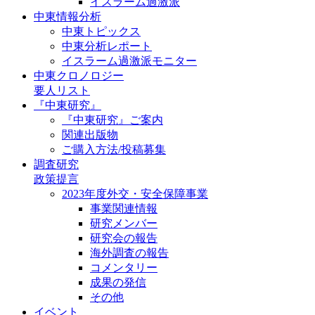
イスラーム過激派
中東情報分析
中東トピックス
中東分析レポート
イスラーム過激派モニター
中東クロノロジー
要人リスト
『中東研究』
『中東研究』ご案内
関連出版物
ご購入方法/投稿募集
調査研究
政策提言
2023年度外交・安全保障事業
事業関連情報
研究メンバー
研究会の報告
海外調査の報告
コメンタリー
成果の発信
その他
イベント