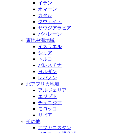
イラン
オマーン
カタル
クウェイト
サウジアラビア
バハレーン
東地中海地域
イスラエル
シリア
トルコ
パレスチナ
ヨルダン
レバノン
北アフリカ地域
アルジェリア
エジプト
チュニジア
モロッコ
リビア
その他
アフガニスタン