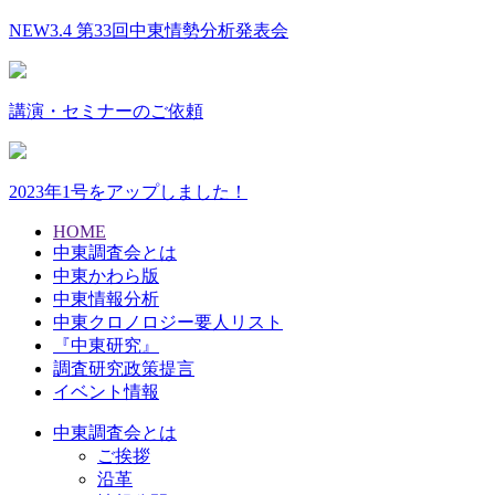
NEW
3.4 第33回中東情勢分析発表会
講演・セミナーのご依頼
2023年1号をアップしました！
HOME
中東調査会とは
中東かわら版
中東情報分析
中東クロノロジー要人リスト
『中東研究』
調査研究政策提言
イベント情報
中東調査会とは
ご挨拶
沿革