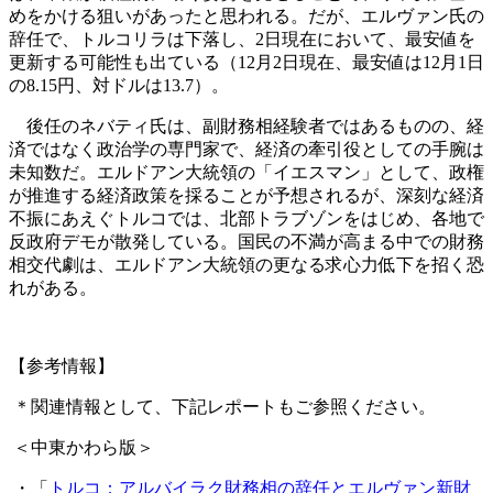
めをかける狙いがあったと思われる。だが、エルヴァン氏の
辞任で、トルコリラは下落し、2日現在において、最安値を
更新する可能性も出ている（12月2日現在、最安値は12月1日
の8.15円、対ドルは13.7）。
後任のネバティ氏は、副財務相経験者ではあるものの、経
済ではなく政治学の専門家で、経済の牽引役としての手腕は
未知数だ。エルドアン大統領の「イエスマン」として、政権
が推進する経済政策を採ることが予想されるが、深刻な経済
不振にあえぐトルコでは、北部トラブゾンをはじめ、各地で
反政府デモが散発している。国民の不満が高まる中での財務
相交代劇は、エルドアン大統領の更なる求心力低下を招く恐
れがある。
【参考情報】
＊関連情報として、下記レポートもご参照ください。
＜中東かわら版＞
・「
トルコ：アルバイラク財務相の辞任とエルヴァン新財