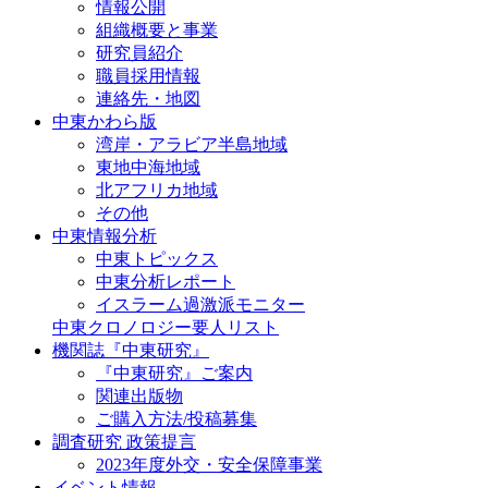
情報公開
組織概要と事業
研究員紹介
職員採用情報
連絡先・地図
中東かわら版
湾岸・アラビア半島地域
東地中海地域
北アフリカ地域
その他
中東情報分析
中東トピックス
中東分析レポート
イスラーム過激派モニター
中東クロノロジー要人リスト
機関誌『中東研究』
『中東研究』ご案内
関連出版物
ご購入方法/投稿募集
調査研究 政策提言
2023年度外交・安全保障事業
イベント情報