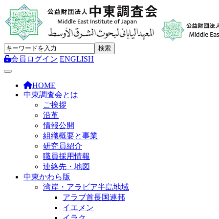
会員ログイン
ENGLISH
Toggle navigation
HOME
中東調査会とは
ご挨拶
沿革
情報公開
組織概要と事業
研究員紹介
職員採用情報
連絡先・地図
中東かわら版
湾岸・アラビア半島地域
アラブ首長国連邦
イエメン
イラク