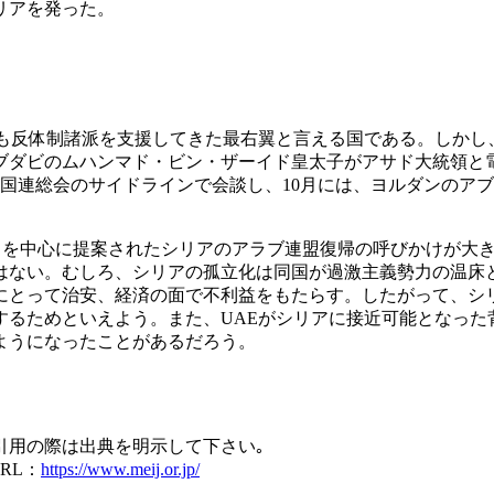
リアを発った。
反体制諸派を支援してきた最右翼と言える国である。しかし、2
ブダビのムハンマド・ビン・ザーイド皇太子がアサド大統領と
国連総会のサイドラインで会談し、10月には、ヨルダンのア
トを中心に提案されたシリアのアラブ連盟復帰の呼びかけが大
はない。むしろ、シリアの孤立化は同国が過激主義勢力の温床
にとって治安、経済の面で不利益をもたらす。したがって、シ
するためといえよう。また、UAEがシリアに接近可能となった
ようになったことがあるだろう。
引用の際は出典を明示して下さい｡
RL：
https://www.meij.or.jp/