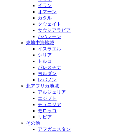
イラン
オマーン
カタル
クウェイト
サウジアラビア
バハレーン
東地中海地域
イスラエル
シリア
トルコ
パレスチナ
ヨルダン
レバノン
北アフリカ地域
アルジェリア
エジプト
チュニジア
モロッコ
リビア
その他
アフガニスタン