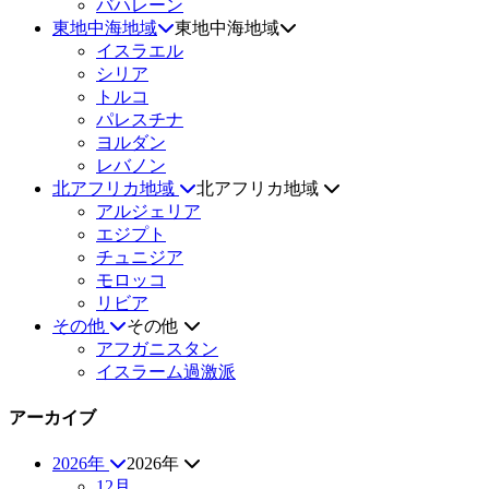
バハレーン
東地中海地域
東地中海地域
イスラエル
シリア
トルコ
パレスチナ
ヨルダン
レバノン
北アフリカ地域
北アフリカ地域
アルジェリア
エジプト
チュニジア
モロッコ
リビア
その他
その他
アフガニスタン
イスラーム過激派
アーカイブ
2026年
2026年
12月