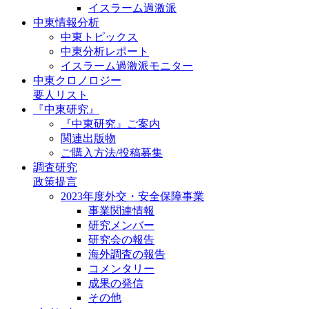
イスラーム過激派
中東情報分析
中東トピックス
中東分析レポート
イスラーム過激派モニター
中東クロノロジー
要人リスト
『中東研究』
『中東研究』ご案内
関連出版物
ご購入方法/投稿募集
調査研究
政策提言
2023年度外交・安全保障事業
事業関連情報
研究メンバー
研究会の報告
海外調査の報告
コメンタリー
成果の発信
その他