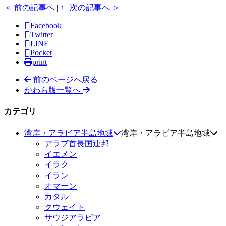
＜ 前の記事へ
|
↑
|
次の記事へ ＞
Facebook
Twitter
LINE
Pocket
print
前のページへ戻る
かわら版一覧へ
カテゴリ
湾岸・アラビア半島地域
湾岸・アラビア半島地域
アラブ首長国連邦
イエメン
イラク
イラン
オマーン
カタル
クウェイト
サウジアラビア