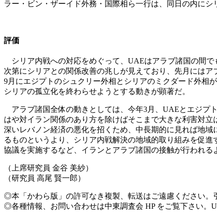
ラー・ビン・ザーイド外務・国際相ら一行は、同日の内にシ
評価
シリア内戦への対応をめぐって、UAEはアラブ諸国の間でも
次第にシリアとの関係改善の兆しが見えており、先月にはア
9月にエジプトのシュクリー外相とシリアのミクダード外相が
シリアの孤立化を終わらせようとする動きが顕著だ。
アラブ諸国全体の動きとしては、今年3月、UAEとエジプ
はや対イラン関係のあり方を除けばそこまで大きな利害対立
深いレバノン経済の悪化を招くため、中長期的に見れば地域
るものというより、シリア内戦解決の地域的取り組みを促進
協議を実施するなど、イランとアラブ諸国の接触が行われる
（上席研究員 金谷 美紗）
（研究員 高尾 賢一郎）
◎本「かわら版」の許可なき複製、転送はご遠慮ください。
◎各種情報、お問い合わせは中東調査会 HP をご覧下さい。U