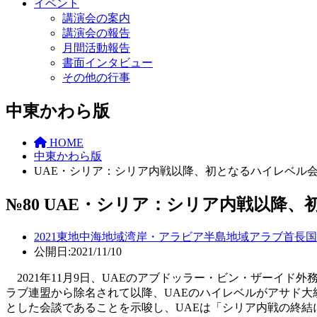
イベント
講演会の案内
講演会の報告
月間活動報告
書面インタビュー
その他の行事
中東かわら版
HOME
中東かわら版
UAE・シリア：シリア内戦以降、初となるハイレベル
№80 UAE・シリア：シリア内戦以降
2021
東地中海地域
湾岸・アラビア半島地域
アラブ首長国
公開日:2021/11/10
2021年11月9日、UAEのアブドッラー・ビン・ザーイド
ラブ連盟から除名されて以降、UAEのハイレベルがアサド
とした会談であることを示唆し、UAEは「シリア内戦の終結