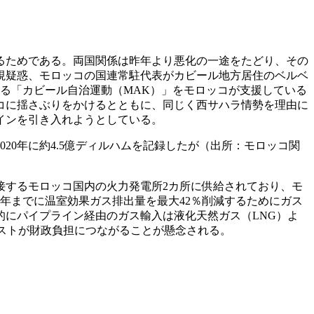
るためである。両国関係は昨年より悪化の一途をたどり、その
視疑惑、モロッコの国連常駐代表がカビール地方居住のベルベ
る「カビール自治運動（MAK）」をモロッコが支援している
コに揺さぶりをかけるとともに、同じく西サハラ情勢を理由に
インを引き入れようとしている。
0年に約4.5億ディルハムを記録したが（出所：モロッコ関
するモロッコ国内の火力発電所2カ所に供給されており、モ
0年までに温室効果ガス排出量を最大42％削減するためにガス
的にパイプライン経由のガス輸入は液化天然ガス（LNG）よ
ストが財政負担につながることが懸念される。