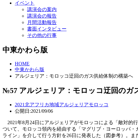
イベント
講演会の案内
講演会の報告
月間活動報告
書面インタビュー
その他の行事
中東かわら版
HOME
中東かわら版
アルジェリア：モロッコ迂回のガス供給体制の構築へ
№57 アルジェリア：モロッコ迂回のガ
2021
北アフリカ地域
アルジェリア
モロッコ
公開日:2021/09/06
2021年8月24日にアルジェリアがモロッコによる「敵対
ついて、モロッコ領内を経由する「マグリブ・ヨーロッパ・
ライン」を介して行う方針を26日に発表した（図参考）。また