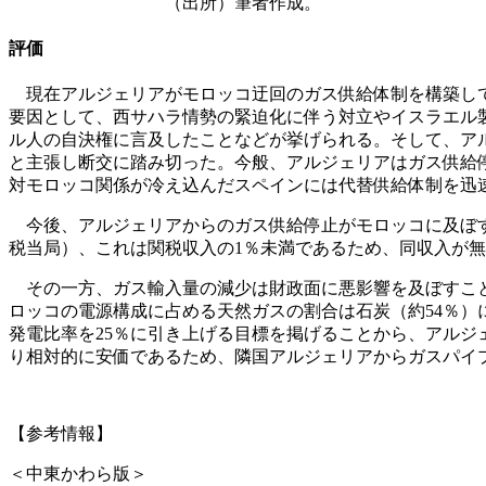
（出所）筆者作成。
評価
現在アルジェリアがモロッコ迂回のガス供給体制を構築して
要因として、西サハラ情勢の緊迫化に伴う対立やイスラエル
ル人の自決権に言及したことなどが挙げられる。そして、ア
と主張し断交に踏み切った。今般、アルジェリアはガス供給
対モロッコ関係が冷え込んだスペインには代替供給体制を迅
今後、アルジェリアからのガス供給停止がモロッコに及ぼす経
税当局）、これは関税収入の1％未満であるため、同収入が
その一方、ガス輸入量の減少は財政面に悪影響を及ぼすこと
ロッコの電源構成に占める天然ガスの割合は石炭（約54％）に
発電比率を25％に引き上げる目標を掲げることから、アルジ
り相対的に安価であるため、隣国アルジェリアからガスパイ
【参考情報】
＜中東かわら版＞