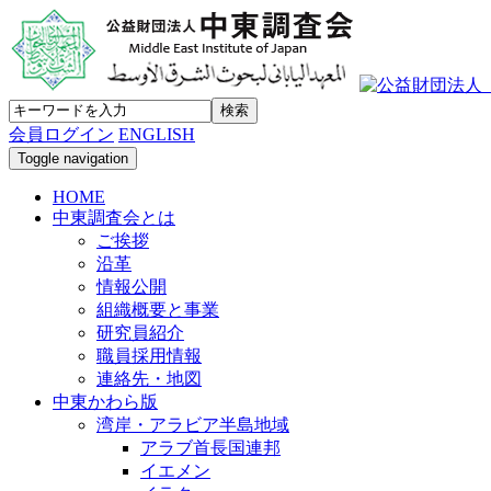
会員ログイン
ENGLISH
Toggle navigation
HOME
中東調査会とは
ご挨拶
沿革
情報公開
組織概要と事業
研究員紹介
職員採用情報
連絡先・地図
中東かわら版
湾岸・アラビア半島地域
アラブ首長国連邦
イエメン