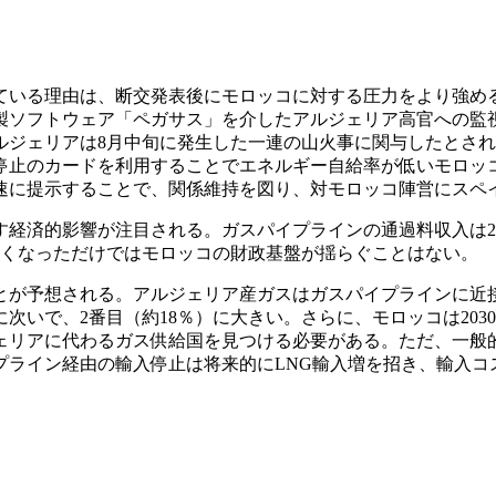
いる理由は、断交発表後にモロッコに対する圧力をより強め
製ソフトウェア「ペガサス」を介したアルジェリア高官への監
ルジェリアは8月中旬に発生した一連の山火事に関与したとされ
停止のカードを利用することでエネルギー自給率が低いモロッ
速に提示することで、関係維持を図り、対モロッコ陣営にスペ
済的影響が注目される。ガスパイプラインの通過料収入は202
無くなっただけではモロッコの財政基盤が揺らぐことはない。
が予想される。アルジェリア産ガスはガスパイプラインに近接
次いで、2番目（約18％）に大きい。さらに、モロッコは203
ェリアに代わるガス供給国を見つける必要がある。ただ、一般
プライン経由の輸入停止は将来的にLNG輸入増を招き、輸入コ