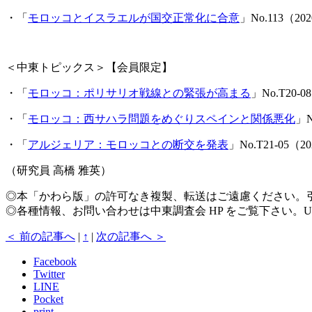
・「
モロッコとイスラエルが国交正常化に合意
」No.113（20
＜中東トピックス＞【会員限定】
・「
モロッコ：ポリサリオ戦線との緊張が高まる
」No.T20-
・「
モロッコ：西サハラ問題をめぐりスペインと関係悪化
」N
・「
アルジェリア：モロッコとの断交を発表
」No.T21-05（
（研究員 高橋 雅英）
◎本「かわら版」の許可なき複製、転送はご遠慮ください。
◎各種情報、お問い合わせは中東調査会 HP をご覧下さい。U
＜ 前の記事へ
|
↑
|
次の記事へ ＞
Facebook
Twitter
LINE
Pocket
print