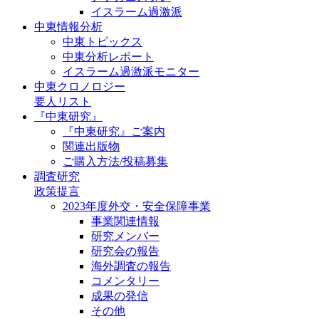
イスラーム過激派
中東情報分析
中東トピックス
中東分析レポート
イスラーム過激派モニター
中東クロノロジー
要人リスト
『中東研究』
『中東研究』ご案内
関連出版物
ご購入方法/投稿募集
調査研究
政策提言
2023年度外交・安全保障事業
事業関連情報
研究メンバー
研究会の報告
海外調査の報告
コメンタリー
成果の発信
その他