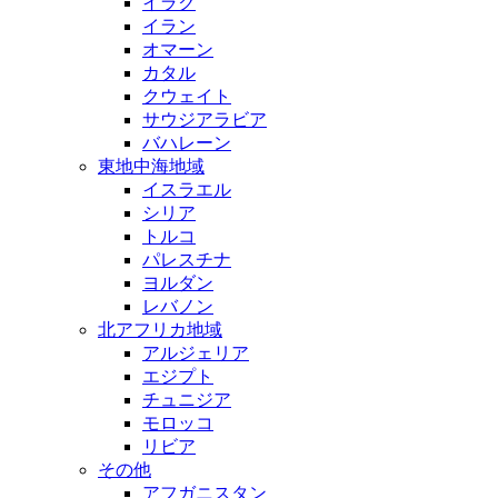
イラク
イラン
オマーン
カタル
クウェイト
サウジアラビア
バハレーン
東地中海地域
イスラエル
シリア
トルコ
パレスチナ
ヨルダン
レバノン
北アフリカ地域
アルジェリア
エジプト
チュニジア
モロッコ
リビア
その他
アフガニスタン