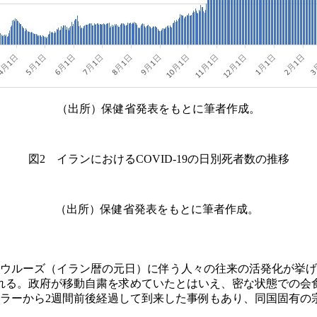
（出所）保健省発表をもとに筆者作成。
図2 イランにおけるCOVID-19の日別死者数の推移
（出所）保健省発表をもとに筆者作成。
ウルーズ（イラン暦の元日）に伴う人々の往来の活発化が挙げ
れる。政府が移動自粛を求めていたとはいえ、密な状態での会
ーラーから2週間前後経過して到来した事例もあり、同国固有の