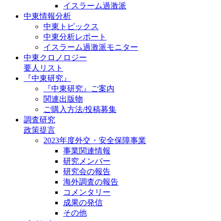
イスラーム過激派
中東情報分析
中東トピックス
中東分析レポート
イスラーム過激派モニター
中東クロノロジー
要人リスト
『中東研究』
『中東研究』ご案内
関連出版物
ご購入方法/投稿募集
調査研究
政策提言
2023年度外交・安全保障事業
事業関連情報
研究メンバー
研究会の報告
海外調査の報告
コメンタリー
成果の発信
その他