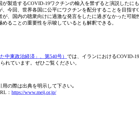
が製造するCOVID-19ワクチンの輸入を禁ずると演説した
が、今回、世界各国に公平にワクチンを配分することを目指すC
者が、国内の聴衆向けに過激な発言をしたに過ぎなかった可能
極めることの重要性を示唆しているとも解釈できる。
た中東政治経済」、第540号）
では、イランにおけるCOVID
収められています。ぜひご覧ください。
引用の際は出典を明示して下さい｡
RL：
https://www.meij.or.jp/