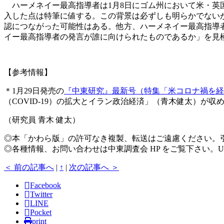
ハーメネイー最高指導者は1月8日にゴム州において米・英国
入した点は特筆に値する。この背景は必ずしも明らかでない
認につながった可能性はある。他方、ハーメネイー最高指導
イー最高指導者の発言が誰に向けられたものであるか」を見
【参考情報】
＊1月29日発売の
『中東研究』最新号（特集「米コロナ禍を経
（COVID-19）の拡大とイラン政治経済」（青木健太）が
（研究員 青木 健太）
◎本「かわら版」の許可なき複製、転送はご遠慮ください。
◎各種情報、お問い合わせは中東調査会 HP をご覧下さい。U
＜ 前の記事へ
|
↑
|
次の記事へ ＞
Facebook
Twitter
LINE
Pocket
print