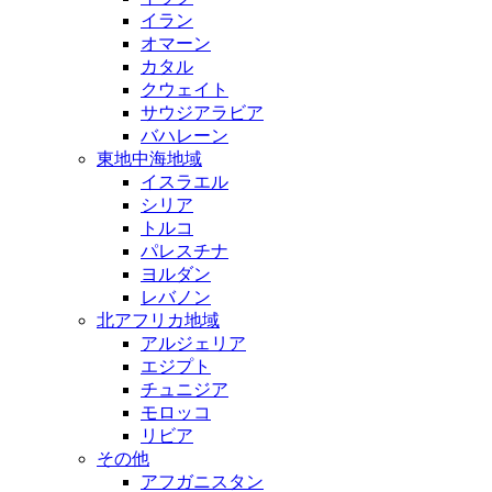
イラン
オマーン
カタル
クウェイト
サウジアラビア
バハレーン
東地中海地域
イスラエル
シリア
トルコ
パレスチナ
ヨルダン
レバノン
北アフリカ地域
アルジェリア
エジプト
チュニジア
モロッコ
リビア
その他
アフガニスタン