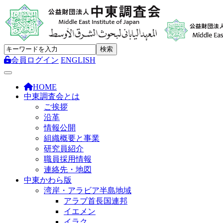
会員ログイン
ENGLISH
Toggle navigation
HOME
中東調査会とは
ご挨拶
沿革
情報公開
組織概要と事業
研究員紹介
職員採用情報
連絡先・地図
中東かわら版
湾岸・アラビア半島地域
アラブ首長国連邦
イエメン
イラク