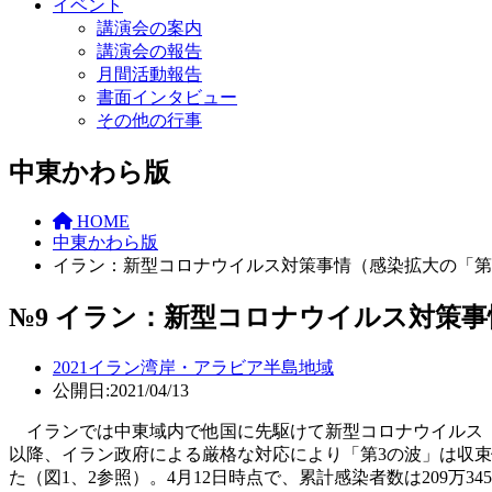
イベント
講演会の案内
講演会の報告
月間活動報告
書面インタビュー
その他の行事
中東かわら版
HOME
中東かわら版
イラン：新型コロナウイルス対策事情（感染拡大の「第
№9 イラン：新型コロナウイルス対策
2021
イラン
湾岸・アラビア半島地域
公開日:2021/04/13
イランでは中東域内で他国に先駆けて新型コロナウイルス（C
以降、イラン政府による厳格な対応により「第3の波」は収束傾
た（図1、2参照）。4月12日時点で、累計感染者数は209万