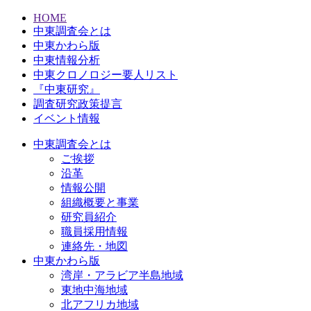
HOME
中東調査会とは
中東かわら版
中東情報分析
中東クロノロジー要人リスト
『中東研究』
調査研究政策提言
イベント情報
中東調査会とは
ご挨拶
沿革
情報公開
組織概要と事業
研究員紹介
職員採用情報
連絡先・地図
中東かわら版
湾岸・アラビア半島地域
東地中海地域
北アフリカ地域