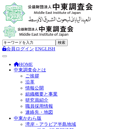
会員ログイン
ENGLISH
Toggle navigation
HOME
中東調査会とは
ご挨拶
沿革
情報公開
組織概要と事業
研究員紹介
職員採用情報
連絡先・地図
中東かわら版
湾岸・アラビア半島地域