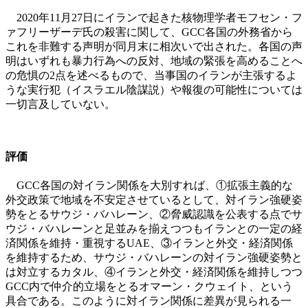
2020年11月27日にイランで起きた核物理学者モフセン・フ
ァフリーザーデ氏の殺害に関して、GCC各国の外務省から
これを非難する声明が同月末に相次いで出された。各国の声
明はいずれも暴力行為への反対、地域の緊張を高めることへ
の危惧の2点を述べるもので、当事国のイランが主張するよ
うな実行犯（イスラエル陰謀説）や報復の可能性については
一切言及していない。
評価
GCC各国の対イラン関係を大別すれば、①拡張主義的な
外交政策で地域を不安定させているとして、対イラン強硬姿
勢をとるサウジ・バハレーン、②脅威認識を公表する点でサ
ウジ・バハレーンと足並みを揃えつつもイランとの一定の経
済関係を維持・重視するUAE、③イランと外交・経済関係
を維持するため、サウジ・バハレーンの対イラン強硬姿勢と
は対立するカタル、④イランと外交・経済関係を維持しつつ
GCC内で仲介的立場をとるオマーン・クウェイト、という
具合である。このように対イラン関係に差異が見られる一