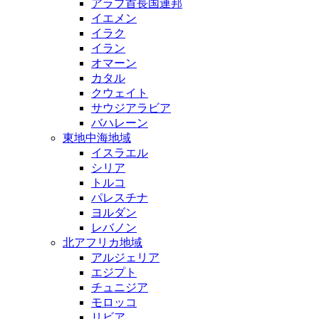
アラブ首長国連邦
イエメン
イラク
イラン
オマーン
カタル
クウェイト
サウジアラビア
バハレーン
東地中海地域
イスラエル
シリア
トルコ
パレスチナ
ヨルダン
レバノン
北アフリカ地域
アルジェリア
エジプト
チュニジア
モロッコ
リビア