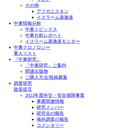
その他
アフガニスタン
イスラーム過激派
中東情報分析
中東トピックス
中東分析レポート
イスラーム過激派モニター
中東クロノロジー
要人リスト
『中東研究』
『中東研究』ご案内
関連出版物
ご購入方法/投稿募集
調査研究
政策提言
2023年度外交・安全保障事業
事業関連情報
研究メンバー
研究会の報告
海外調査の報告
コメンタリー