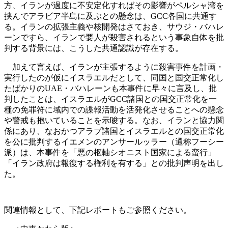
方、イランが過度に不安定化すればその影響がペルシャ湾を
挟んでアラビア半島に及ぶとの懸念は、GCC各国に共通す
る。イランの拡張主義や核開発はさておき、サウジ・バハレ
ーンですら、イランで要人が殺害されるという事象自体を批
判する背景には、こうした共通認識が存在する。
加えて言えば、イランが主張するように殺害事件を計画・
実行したのが仮にイスラエルだとして、同国と国交正常化し
たばかりのUAE・バハレーンも本事件に早々に言及し、批
判したことは、イスラエルがGCC諸国との国交正常化を一
種の免罪符に域内での諜報活動を活発化させることへの懸念
や警戒も抱いていることを示唆する。なお、イランと協力関
係にあり、なおかつアラブ諸国とイスラエルとの国交正常化
を公に批判するイエメンのアンサールッラー（通称フーシー
派）は、本事件を「悪の枢軸シオニスト国家による蛮行」
「イラン政府は報復する権利を有する」との批判声明を出し
た。
関連情報として、下記レポートもご参照ください。