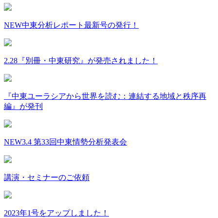
NEW
中東分析レポート最新号の発行！
2.28『別冊・中東研究』が発売されました！
『中東ユーラシアから世界を読む：連結する地域と秩序再
編』が発刊
NEW
3.4 第33回中東情勢分析発表会
講演・セミナーのご依頼
2023年1号をアップしました！