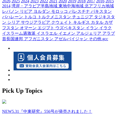
2026
2025
2024
2023
2022
2021
2020
2019
2018
2017
2016
2015
2014
湾岸・アラビア半島地域
東地中海地域
北アフリカ地域
レバノン
リビア
ヨルダン
モロッコ
パレスチナ
パキスタン
バハレーン
トルコ
トルクメニスタン
チュニジア
タジキスタ
ン
シリア
サウジアラビア
クウェイト
キルギス
カタル
カザ
フスタン
オマーン
エジプト
ウズベキスタン
イラン
イラク
イスラーム過激派
イスラエル
イエメン
アルジェリア
アラブ
首長国連邦
アフガニスタン
アゼルバイジャン
その他
gcc
Pick Up Topics
NEW
5.31『中東研究』556号が発売されました！