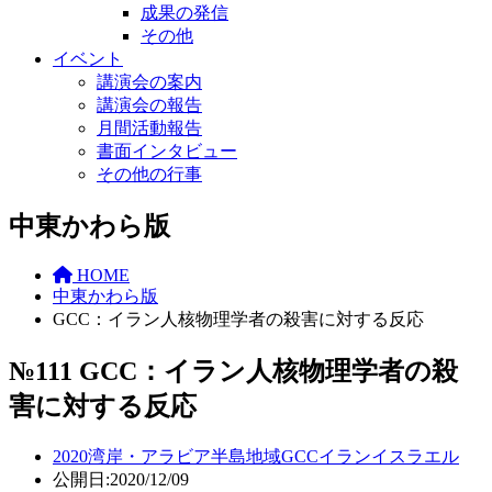
成果の発信
その他
イベント
講演会の案内
講演会の報告
月間活動報告
書面インタビュー
その他の行事
中東かわら版
HOME
中東かわら版
GCC：イラン人核物理学者の殺害に対する反応
№111 GCC：イラン人核物理学者の殺
害に対する反応
2020
湾岸・アラビア半島地域
GCC
イラン
イスラエル
公開日:2020/12/09