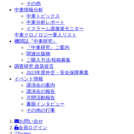
その他
中東情報分析
中東トピックス
中東分析レポート
イスラーム過激派モニター
中東クロノロジー要人リスト
機関誌『中東研究』
『中東研究』ご案内
関連出版物
ご購入方法/投稿募集
調査研究 政策提言
2023年度外交・安全保障事業
イベント情報
講演会の案内
講演会の報告
月間活動報告
書面インタビュー
その他の行事
お問い合せ
会員ログイン
Twitter