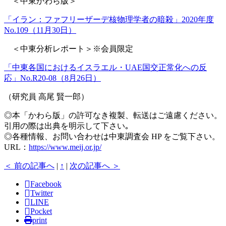
＜中東かわら版＞
「イラン：ファフリーザーデ核物理学者の暗殺」2020年度
No.109（11月30日）
＜中東分析レポート＞※会員限定
「中東各国におけるイスラエル・UAE国交正常化への反
応」No.R20-08（8月26日）
（研究員 高尾 賢一郎）
◎本「かわら版」の許可なき複製、転送はご遠慮ください。
引用の際は出典を明示して下さい｡
◎各種情報、お問い合わせは中東調査会 HP をご覧下さい。
URL：
https://www.meij.or.jp/
＜ 前の記事へ
|
↑
|
次の記事へ ＞
Facebook
Twitter
LINE
Pocket
print