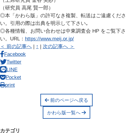
（上席研究員 金谷 美紗）
（研究員 高尾 賢一郎）
◎本「かわら版」の許可なき複製、転送はご遠慮くださ
い。引用の際は出典を明示して下さい｡
◎各種情報、お問い合わせは中東調査会 HP をご覧下さ
い。URL：
https://www.meij.or.jp/
＜ 前の記事へ
|
↑
|
次の記事へ ＞
Facebook
Twitter
LINE
Pocket
print
前のページへ戻る
かわら版一覧へ
カテゴリ