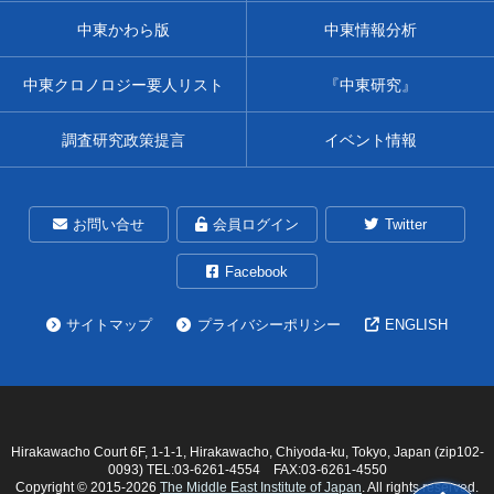
中東かわら版
中東情報分析
中東クロノロジー要人リスト
『中東研究』
調査研究政策提言
イベント情報
お問い合せ
会員ログイン
Twitter
Facebook
サイトマップ
プライバシーポリシー
ENGLISH
Hirakawacho Court 6F, 1-1-1, Hirakawacho, Chiyoda-ku, Tokyo, Japan (zip102-
0093) TEL:03-6261-4554 FAX:03-6261-4550
Copyright © 2015-
2026
The Middle East Institute of Japan
. All rights reserved.