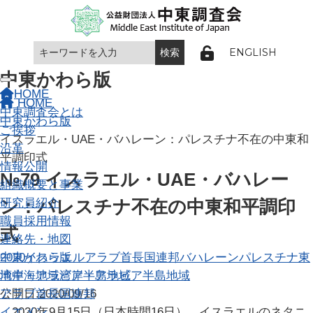
ENGLISH
中東かわら版
Toggle navigation
HOME
HOME
中東調査会とは
中東かわら版
ご挨拶
イスラエル・UAE・バハレーン：パレスチナ不在の中東和
沿革
平調印式
情報公開
№79 イスラエル・UAE・バハレー
組織概要と事業
研究員紹介
ン：パレスチナ不在の中東和平調印
職員採用情報
式
連絡先・地図
中東かわら版
2020
イスラエル
アラブ首長国連邦
バハレーン
パレスチナ
東
湾岸・アラビア半島地域
地中海地域
湾岸・アラビア半島地域
アラブ首長国連邦
公開日:2020/09/16
イエメン
2020年9月15日（日本時間16日）、イスラエルのネタニ