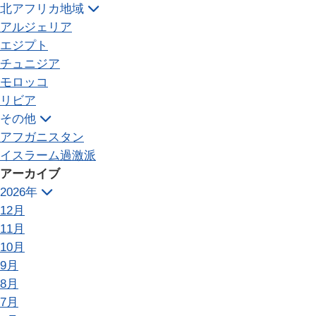
北アフリカ地域
アルジェリア
エジプト
チュニジア
モロッコ
リビア
その他
アフガニスタン
イスラーム過激派
アーカイブ
2026年
12月
11月
10月
9月
8月
7月