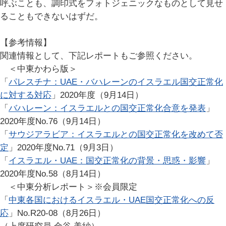
呼ぶことも、調印式をフォトジェニックなものとして見せ
ることもできないはずだ。
【参考情報】
関連情報として、下記レポートもご参照ください。
＜中東かわら版＞
「
パレスチナ：UAE・バハレーンのイスラエル国交正常化
に対する対応
」2020年度（9月14日）
「
バハレーン：イスラエルとの国交正常化合意を発表
」
2020年度No.76（9月14日）
「
サウジアラビア：イスラエルとの国交正常化を改めて否
定
」2020年度No.71（9月3日）
「
イスラエル・UAE：国交正常化の背景・思惑・影響
」
2020年度No.58（8月14日）
＜中東分析レポート＞※会員限定
「
中東各国におけるイスラエル・UAE国交正常化への反
応
」No.R20-08（8月26日）