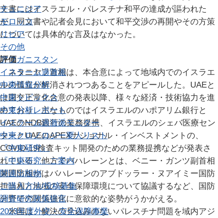
チュニジア
文書にはイスラエル・パレスチナ和平の達成が謳われた
モロッコ
が、同文書や記者会見において和平交渉の再開やその方策
リビア
については具体的な言及はなかった。
その他
アフガニスタン
評価
イスラーム過激派
ネタニヤフ首相は、本合意によって地域内でのイスラエ
中東情報分析
ルの孤立が解消されつつあることをアピールした。UAEと
中東トピックス
は国交正常化合意の発表以降、様々な経済・技術協力を進
中東分析レポート
めており、主なものではイスラエルのハポアリム銀行と
イスラーム過激派モニター
UAEのNDB銀行の業務提携、イスラエルのシェバ医療セン
中東クロノロジー
ターとUAEのAPEXナショナル・インベストメントの、
要人リスト
『中東研究』
COVID-19検査キット開発のための業務提携などが発表さ
『中東研究』ご案内
れている。他方でバハレーンとは、ベニー・ガンツ副首相
関連出版物
兼国防相がはバハレーンのアブドッラー・ヌアイミー国防
ご購入方法/投稿募集
担当相と地域の安全保障環境について協議するなど、国防
調査研究
分野での関係強化に意欲的な姿勢がうかがえる。
政策提言
2023年度外交・安全保障事業
米国は、解決の見込みのないパレスチナ問題を域内アジ