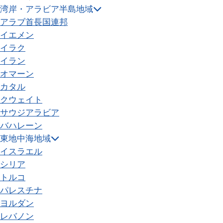
湾岸・アラビア半島地域
アラブ首長国連邦
イエメン
イラク
イラン
オマーン
カタル
クウェイト
サウジアラビア
バハレーン
東地中海地域
イスラエル
シリア
トルコ
パレスチナ
ヨルダン
レバノン