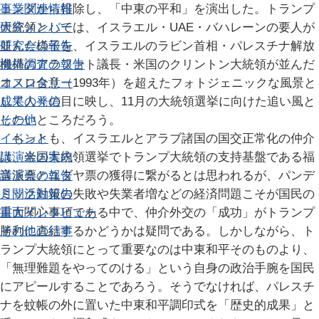
事業関連情報
ェンダから排除し、「中東の平和」を演出した。トランプ
研究メンバー
大統領としては、イスラエル・UAE・バハレーンの要人が
研究会の報告
並んだ様子を、イスラエルのラビン首相・パレスチナ解放
海外調査の報告
機構のアラファト議長・米国のクリントン大統領が並んだ
コメンタリー
オスロ合意（1993年）を超えたフォトジェニックな風景と
成果の発信
して人々の目に映し、11月の大統領選挙に向けた追い風と
その他
したいところだろう。
イベント
もっとも、イスラエルとアラブ諸国の国交正常化の仲介
講演会の案内
は、米国大統領選挙でトランプ大統領の支持基盤である福
講演会の報告
音派票とユダヤ票の獲得に繋がるとは思われるが、パンデ
月間活動報告
ミック対策の失敗や失業者増などの経済問題こそが国民の
書面インタビュー
重大関心事項である中で、仲介外交の「成功」がトランプ
その他の行事
勝利に直結するかどうかは疑問である。しかしながら、ト
ランプ大統領にとって重要なのは中東和平そのものより、
「無理難題をやってのける」という自身の政治手腕を国民
にアピールすることであろう。そうでなければ、パレスチ
ナを蚊帳の外に置いた中東和平調印式を「歴史的成果」と