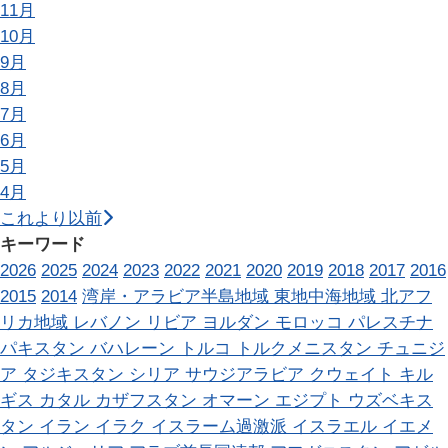
11月
10月
9月
8月
7月
6月
5月
4月
これより以前
キーワード
2026
2025
2024
2023
2022
2021
2020
2019
2018
2017
2016
2015
2014
湾岸・アラビア半島地域
東地中海地域
北アフ
リカ地域
レバノン
リビア
ヨルダン
モロッコ
パレスチナ
パキスタン
バハレーン
トルコ
トルクメニスタン
チュニジ
ア
タジキスタン
シリア
サウジアラビア
クウェイト
キル
ギス
カタル
カザフスタン
オマーン
エジプト
ウズベキス
タン
イラン
イラク
イスラーム過激派
イスラエル
イエメ