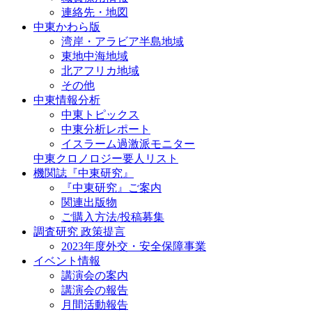
連絡先・地図
中東かわら版
湾岸・アラビア半島地域
東地中海地域
北アフリカ地域
その他
中東情報分析
中東トピックス
中東分析レポート
イスラーム過激派モニター
中東クロノロジー要人リスト
機関誌『中東研究』
『中東研究』ご案内
関連出版物
ご購入方法/投稿募集
調査研究 政策提言
2023年度外交・安全保障事業
イベント情報
講演会の案内
講演会の報告
月間活動報告