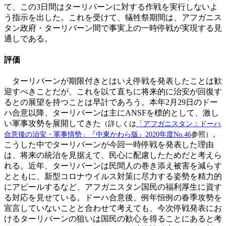
て、この3日間はターリバーンに対する作戦を実行しないよ
う指示を出した。これを受けて、犠牲祭期間は、アフガニス
タン政府・ターリバーン間で事実上の一時停戦が実現する見
通しである。
評価
ターリバーンが期限付きとはいえ停戦を発表したことは歓
迎すべきことだが、これを以て直ちに将来的に治安が回復す
るとの展望を持つことは早計であろう。本年2月29日のドー
ハ合意以降、ターリバーンは主にANSFを標的として、激し
い軍事攻勢を展開してきた
（詳しくは
「アフガニスタン：ドーハ
。
合意後の治安・軍事情勢」『中東かわら版』2020年度No.46
参照）
こうした中でターリバーンが今回一時停戦を発表した理由
は、将来の統治を見据えて、民心に配慮したためだと考えら
れる。近年、ターリバーンは民間人の巻き添え被害を減らす
とともに、新型コロナウイルス対策に尽力する姿勢を精力的
にアピールするなど、アフガニスタン国民の福利厚生に資す
る対応を見せている。ドーハ合意後、例年恒例の春季攻勢を
宣言していないことと合わせて考えても、今次停戦発表にお
けるターリバーンの狙いは国民の歓心を得ることにあると考