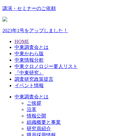
講演・セミナーのご依頼
2023年1号をアップしました！
HOME
中東調査会とは
中東かわら版
中東情報分析
中東クロノロジー要人リスト
『中東研究』
調査研究政策提言
イベント情報
中東調査会とは
ご挨拶
沿革
情報公開
組織概要と事業
研究員紹介
職員採用情報