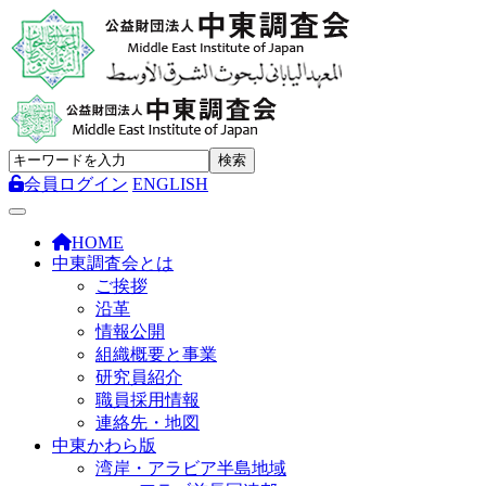
会員ログイン
ENGLISH
Toggle navigation
HOME
中東調査会とは
ご挨拶
沿革
情報公開
組織概要と事業
研究員紹介
職員採用情報
連絡先・地図
中東かわら版
湾岸・アラビア半島地域