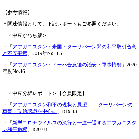
【参考情報】
＊関連情報として、下記レポートもご参照ください。
＜中東かわら版＞
・「
アフガニスタン：米国・ターリバーン間の和平取引合意
と不安要素
」2019年No.185
・「
アフガニスタン：ドーハ合意後の治安・軍事情勢
」2020
年度No.46
＜中東分析レポート＞【会員限定】
・「
アフガニスタン和平の現状と展望 ――ターリバーンの
軍事・政治認識を中心に
」R19-13
・「
新型コロナウイルスの流行と一進一退するアフガニスタ
ン和平過程
」R20-03