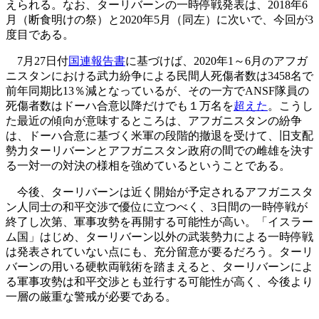
えられる。なお、ターリバーンの一時停戦発表は、2018年6
月（断食明けの祭）と2020年5月（同左）に次いで、今回が3
度目である。
7月27日付
国連報告書
に基づけば、2020年1～6月のアフガ
ニスタンにおける武力紛争による民間人死傷者数は3458名で
前年同期比13％減となっているが、その一方でANSF隊員の
死傷者数はドーハ合意以降だけでも１万名を
超えた
。こうし
た最近の傾向が意味するところは、アフガニスタンの紛争
は、ドーハ合意に基づく米軍の段階的撤退を受けて、旧支配
勢力ターリバーンとアフガニスタン政府の間での雌雄を決す
る一対一の対決の様相を強めているということである。
今後、ターリバーンは近く開始が予定されるアフガニスタ
ン人同士の和平交渉で優位に立つべく、3日間の一時停戦が
終了し次第、軍事攻勢を再開する可能性が高い。「イスラー
ム国」はじめ、ターリバーン以外の武装勢力による一時停戦
は発表されていない点にも、充分留意が要るだろう。ターリ
バーンの用いる硬軟両戦術を踏まえると、ターリバーンによ
る軍事攻勢は和平交渉とも並行する可能性が高く、今後より
一層の厳重な警戒が必要である。