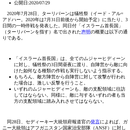
公開日:2020/07/29
2020年7月28日、ターリバーンは犠牲祭（イード・アル=
アドハー。2020年は7月31日前後から開始予定）に当たり、3
日間の一時停戦を発表した。同日付「イスラーム首長国」
（ターリバーンを指す）名で出された
声明
の概要は以下の通
りである。
「イスラーム首長国」は、全てのムジャーヒディーン
に対し、犠牲祭の3日間昼夜に渡り、自陣営から敵に向
けた如何なる種類の作戦も実行しないよう指示する。
もちろん、敵方陣営から自陣営に対して攻撃が行われ
た場合は、激しい反撃を行うこと。
いずれのムジャーヒディーンも、敵の支配領域に往訪
してはならない。同様に、敵に与するいずれの者も当
方の支配領域に踏み入れさせてはならない。
同28日、セディーキー大統領府報道官の
発言
によれば、ガ
ニー大統領はアフガニスタン国家治安部隊（ANSF）に対し