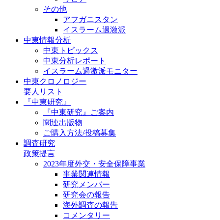
その他
アフガニスタン
イスラーム過激派
中東情報分析
中東トピックス
中東分析レポート
イスラーム過激派モニター
中東クロノロジー
要人リスト
『中東研究』
『中東研究』ご案内
関連出版物
ご購入方法/投稿募集
調査研究
政策提言
2023年度外交・安全保障事業
事業関連情報
研究メンバー
研究会の報告
海外調査の報告
コメンタリー