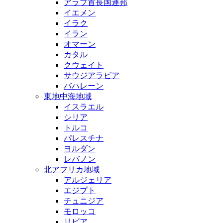
アラブ首長国連邦
イエメン
イラク
イラン
オマーン
カタル
クウェイト
サウジアラビア
バハレーン
東地中海地域
イスラエル
シリア
トルコ
パレスチナ
ヨルダン
レバノン
北アフリカ地域
アルジェリア
エジプト
チュニジア
モロッコ
リビア