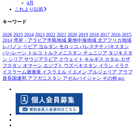
4月
これより以前
キーワード
2026
2025
2024
2023
2022
2021
2020
2019
2018
2017
2016
2015
2014
湾岸・アラビア半島地域
東地中海地域
北アフリカ地域
レバノン
リビア
ヨルダン
モロッコ
パレスチナ
パキスタン
バハレーン
トルコ
トルクメニスタン
チュニジア
タジキスタ
ン
シリア
サウジアラビア
クウェイト
キルギス
カタル
カザ
フスタン
オマーン
エジプト
ウズベキスタン
イラン
イラク
イスラーム過激派
イスラエル
イエメン
アルジェリア
アラブ
首長国連邦
アフガニスタン
アゼルバイジャン
その他
gcc