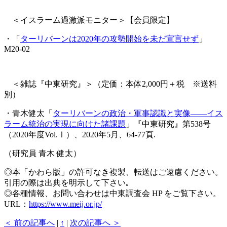
＜イスラーム過激派モニター＞【会員限定】
・「
ターリバーンは2020年の攻勢開始を未だ宣言せず
」
M20-02
＜雑誌『中東研究』＞（定価：本体2,000円＋税 ※送料
別）
・青木健太「
ターリバーンの政治・軍事認識と実像――イス
ラーム統治の実現に向けた諸課題
」『中東研究』第538号
（2020年度Vol.Ⅰ）、2020年5月、64-77頁.
（研究員 青木 健太）
◎本「かわら版」の許可なき複製、転送はご遠慮ください。
引用の際は出典を明示して下さい｡
◎各種情報、お問い合わせは中東調査会 HP をご覧下さい。
URL：
https://www.meij.or.jp/
＜ 前の記事へ
|
↑
|
次の記事へ ＞