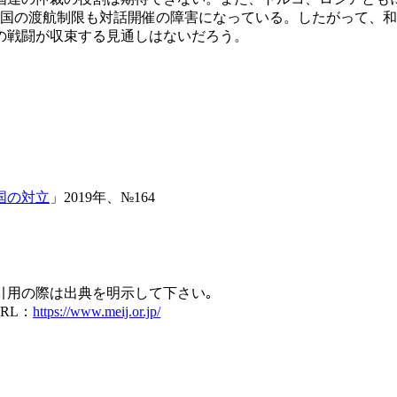
各国の渡航制限も対話開催の障害になっている。したがって、
の戦闘が収束する見通しはないだろう。
国の対立
」2019年、№164
引用の際は出典を明示して下さい｡
RL：
https://www.meij.or.jp/