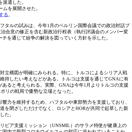
人を派遣した。
チームを展開させた。
する
。
ハフタルの試みは、今年1月のベルリン国際会議での政治対話プ
政治合意の修正を含む新政治行程表（執行評議会のメンバー変
ーチを通じて紛争の解決を図っていく方針を示した。
の対立構図が明確にみられる。特に、トルコによるシリア人戦
を維持したい考えなどがある。トルコは支援を通じてGNAに有
あると考えられる。実際、GNAは今年1月よりトルコの支援
リポリの戦局で優勢な立場となった。
影響力を維持するため、ハフタルや東部勢力を支援しており、
道を閉ざしただけでなく、ロシアとHORが共同で起草した新
否した。
ビア支援ミッション（UNSMIL）のサラメ特使が健康上の
に国内で新型コロナウイルスへの対応に追われていることか