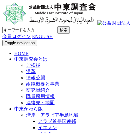
会員ログイン
ENGLISH
Toggle navigation
HOME
中東調査会とは
ご挨拶
沿革
情報公開
組織概要と事業
研究員紹介
職員採用情報
連絡先・地図
中東かわら版
湾岸・アラビア半島地域
アラブ首長国連邦
イエメン