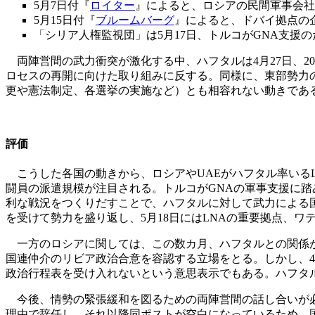
5月7日付『
ロイター
』によると、ロシアの民間軍事会社「
5月15日付『
ブルームバーグ
』によると、ドバイ拠点の企
「シリア人権監視団」は5月17日、トルコがGNA支援の
両陣営間の武力衝突が激化する中、ハフタルは4月27日、2
ロセスの再開に向けた取り組みに反する。同様に、東部勢力の
更や憲法制定、各選挙の実施など）とも相容れない動きであ
評価
こうした各国の動きから、ロシアやUAEがハフタル率いるL
闘員の派遣規模が注目される。トルコがGNAの軍事支援に踏
利な戦況をつくりだすことで、ハフタルに対して武力による
を受けて勢力を盛り返し、5月18日にはLNAの重要拠点、
一方のロシアに関しては、この数カ月、ハフタルとの関係が
国連仲介のリビア政治合意を容認する立場をとる。しかし、4
政治行程表を受け入れないという意思表示でもある。ハフタ
今後、情勢の緊張緩和を図るための両陣営間の話し合いが必要
理由で辞任し、それ以降同ポストが空白になっているため、