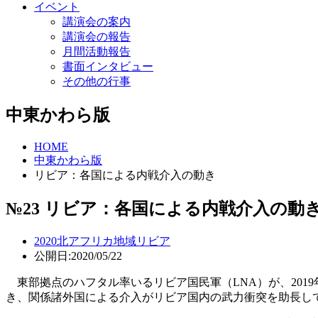
イベント
講演会の案内
講演会の報告
月間活動報告
書面インタビュー
その他の行事
中東かわら版
HOME
中東かわら版
リビア：各国による内戦介入の動き
№23 リビア：各国による内戦介入の動
2020
北アフリカ地域
リビア
公開日:2020/05/22
東部拠点のハフタル率いるリビア国民軍（LNA）が、2019
き、関係諸外国による介入がリビア国内の武力衝突を助長し