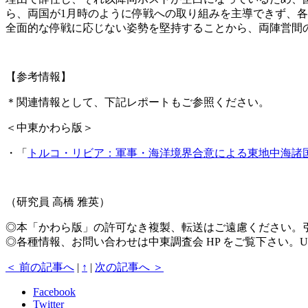
ら、両国が1月時のように停戦への取り組みを主導できず、
全面的な停戦に応じない姿勢を堅持することから、両陣営間
【参考情報】
＊関連情報として、下記レポートもご参照ください。
＜中東かわら版＞
・「
トルコ・リビア：軍事・海洋境界合意による東地中海諸
（研究員 高橋 雅英）
◎本「かわら版」の許可なき複製、転送はご遠慮ください。
◎各種情報、お問い合わせは中東調査会 HP をご覧下さい。U
＜ 前の記事へ
|
↑
|
次の記事へ ＞
Facebook
Twitter