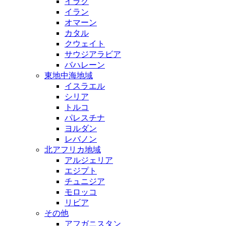
イラク
イラン
オマーン
カタル
クウェイト
サウジアラビア
バハレーン
東地中海地域
イスラエル
シリア
トルコ
パレスチナ
ヨルダン
レバノン
北アフリカ地域
アルジェリア
エジプト
チュニジア
モロッコ
リビア
その他
アフガニスタン