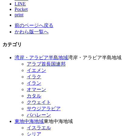
LINE
Pocket
print
前のページへ戻る
かわら版一覧へ
カテゴリ
湾岸・アラビア半島地域
湾岸・アラビア半島地域
アラブ首長国連邦
イエメン
イラク
イラン
オマーン
カタル
クウェイト
サウジアラビア
バハレーン
東地中海地域
東地中海地域
イスラエル
シリア