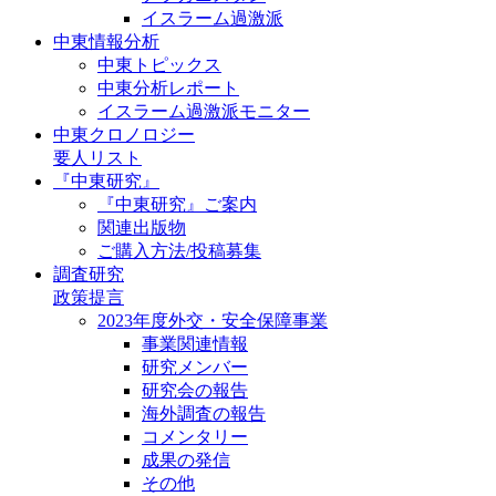
イスラーム過激派
中東情報分析
中東トピックス
中東分析レポート
イスラーム過激派モニター
中東クロノロジー
要人リスト
『中東研究』
『中東研究』ご案内
関連出版物
ご購入方法/投稿募集
調査研究
政策提言
2023年度外交・安全保障事業
事業関連情報
研究メンバー
研究会の報告
海外調査の報告
コメンタリー
成果の発信
その他