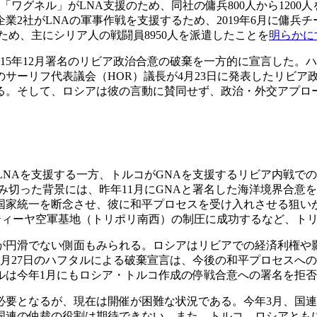
ワグネル」がLNA支援のため、同社の傭兵800人から1200
業2社がLNAの軍事作戦を支援するため、2019年6月に傭兵
ため、主にシリア人の戦闘員8950人を派遣したことを
明らかに
015年12月署名のリビア政治合意の破棄を一方的に宣言した。
サーリフ代表議会（HOR）議長が4月23日に発表したリビア
る。そして、ロシアは彼の言動に賛同せず、政治・外交アプロ
NAを支援する一方、トルコがGNAを支援するリビア内戦で
み切った背景には、昨年11月にGNAと署名した海洋境界合意
国家統一を断念させ、彼に和平プロセスを受け入れさせる狙いが
ワティーヤ空軍基地（トリポリ南西）の制圧に成功するなど、ト
円滑でない側面もみられる。ロシアはリビアでの経済利権や
月27日のハフタルによる破棄宣言は、今後の和平プロセスへの
ルは今年1月にもロシア・トルコ作成の停戦合意への署名を拒
となるが、現在は開催が困難な状況である。今年3月、国連リ
国連の仲裁の役割は期待できない。また、トルコ、ロシアとも