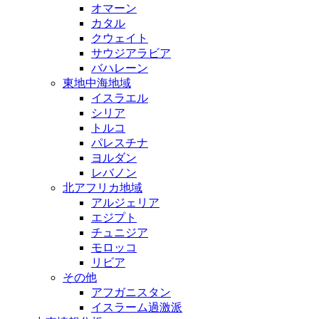
オマーン
カタル
クウェイト
サウジアラビア
バハレーン
東地中海地域
イスラエル
シリア
トルコ
パレスチナ
ヨルダン
レバノン
北アフリカ地域
アルジェリア
エジプト
チュニジア
モロッコ
リビア
その他
アフガニスタン
イスラーム過激派