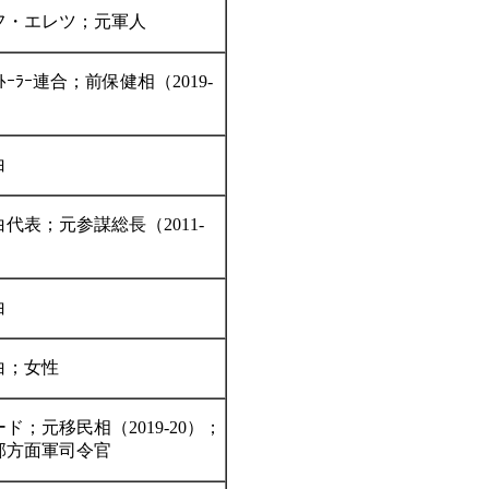
フ・エレツ；元軍人
ﾔ･ﾄｰﾗｰ連合；前保健相（2019-
白
代表；元参謀総長（2011-
白
白；女性
ド；元移民相（2019-20）；
部方面軍司令官