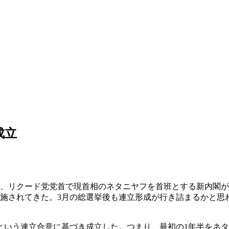
成立
き、リクード党党首で現首相のネタニヤフを首班とする新内閣が
挙が実施されてきた。3月の総選挙後も連立形成が行き詰まるかと
いう連立合意に基づき成立した。つまり、最初の1年半をネタ