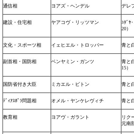
通信相
ヨアズ・ヘンデル
デレ
建設・住宅相
ヤアコヴ・リッツマン
ﾕﾀﾞ
20）
文化・スポーツ相
イェヒエル・トロッパー
青と
副首相・国防相
ベンヤミン・ガンツ
青と白
15）
国防省付き大臣
ミカエル・ビトン
青と
ﾃﾞｨｱｽﾎﾟﾗ問題相
オメル・ヤンケレヴィチ
青と
教育相
ヨアヴ・ガラント
リクー
元南