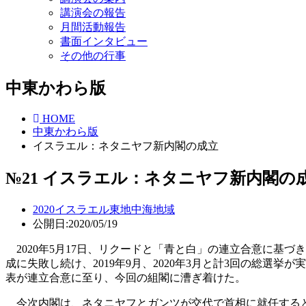
講演会の報告
月間活動報告
書面インタビュー
その他の行事
中東かわら版
HOME
中東かわら版
イスラエル：ネタニヤフ新内閣の成立
№21 イスラエル：ネタニヤフ新内閣の
2020
イスラエル
東地中海地域
公開日:2020/05/19
2020年5月17日、リクードと「青と白」の連立合意に基づ
成に失敗し続け、2019年9月、2020年3月と計3回の総選
表が連立合意に至り、今回の組閣に漕ぎ着けた。
今次内閣は、ネタニヤフとガンツが交代で首相に就任すると