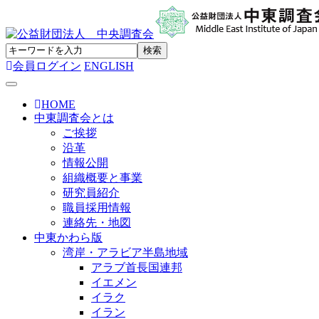
会員ログイン
ENGLISH
Toggle navigation
HOME
中東調査会とは
ご挨拶
沿革
情報公開
組織概要と事業
研究員紹介
職員採用情報
連絡先・地図
中東かわら版
湾岸・アラビア半島地域
アラブ首長国連邦
イエメン
イラク
イラン