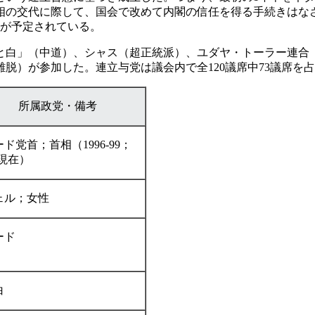
相の交代に際して、国会で改めて内閣の信任を得る手続きはな
代が予定されている。
白」（中道）、シャス（超正統派）、ユダヤ・トーラー連合
脱）が参加した。連立与党は議会内で全120議席中73議席を
所属政党・備考
ド党首；首相（1996-99；
9-現在）
ェル；女性
ード
白