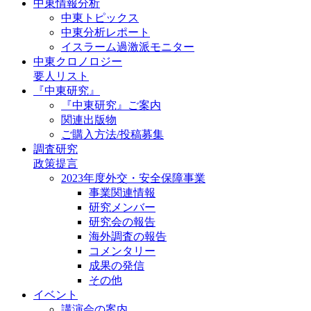
中東情報分析
中東トピックス
中東分析レポート
イスラーム過激派モニター
中東クロノロジー
要人リスト
『中東研究』
『中東研究』ご案内
関連出版物
ご購入方法/投稿募集
調査研究
政策提言
2023年度外交・安全保障事業
事業関連情報
研究メンバー
研究会の報告
海外調査の報告
コメンタリー
成果の発信
その他
イベント
講演会の案内