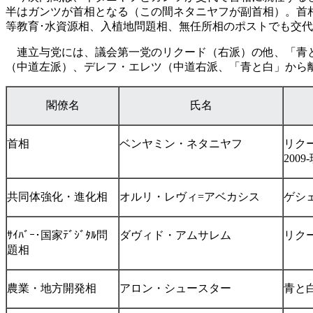
半はガンツが首相となる（この間ネタニヤフが副首相）。首
等教育･水資源相、入植地問題相、無任所相のポストでも交
連立与党には、議会第一党のリクード（右派）の他、「青と
（中道左派）、デレフ・エレツ（中道右派、「青と白」から離
閣僚名
氏名
首相
ベンヤミン・ネタニヤフ
リクー
200
共同体強化・進化相
オルリ・レヴィ=アベカシス
ゲシ
ｻｲﾊﾞｰ･国家ﾃﾞｼﾞﾀﾙ問
ダヴィド・アムサレム
リク
題相
農業・地方開発相
アロン・シュースター
青と