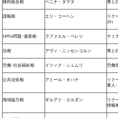
移民統合相
ペニナ・タマヌ
青と
諜報相
エリ・コーヘン
リクー
20）
ｴﾙｻﾚﾑ問題･遺産相
ラファエル・ペレツ
ヤミナ
法相
アヴィ・ニッセンコルン
青と
労働･社会福祉相
イツィク・シュムリ
労働
公共治安相
アミール・オハナ
リクー
軍人
地域協力相
ギルアド・エルダン
リク
情報相