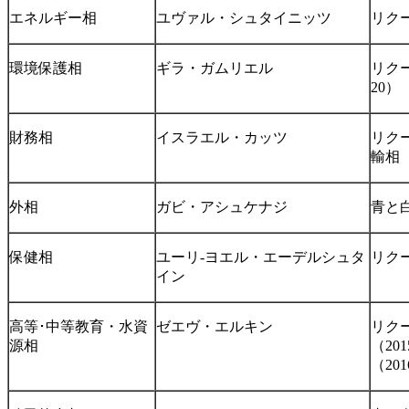
エネルギー相
ユヴァル・シュタイニッツ
リクー
環境保護相
ギラ・ガムリエル
リクー
20）
財務相
イスラエル・カッツ
リク
輸相（
外相
ガビ・アシュケナジ
青と白
保健相
ユーリ-ヨエル・エーデルシュタ
リクー
イン
高等･中等教育・水資
ゼエヴ・エルキン
リク
源相
（20
（201