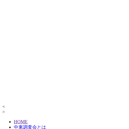
<
>
HOME
中東調査会とは