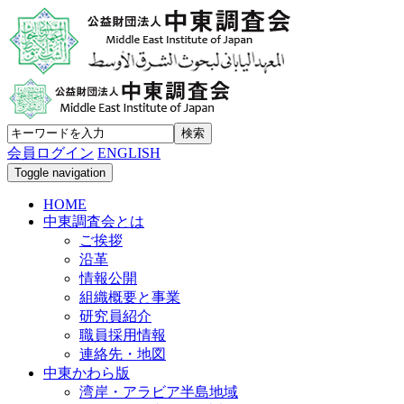
会員ログイン
ENGLISH
Toggle navigation
HOME
中東調査会とは
ご挨拶
沿革
情報公開
組織概要と事業
研究員紹介
職員採用情報
連絡先・地図
中東かわら版
湾岸・アラビア半島地域