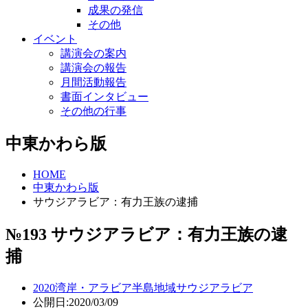
成果の発信
その他
イベント
講演会の案内
講演会の報告
月間活動報告
書面インタビュー
その他の行事
中東かわら版
HOME
中東かわら版
サウジアラビア：有力王族の逮捕
№193 サウジアラビア：有力王族の逮
捕
2020
湾岸・アラビア半島地域
サウジアラビア
公開日:2020/03/09