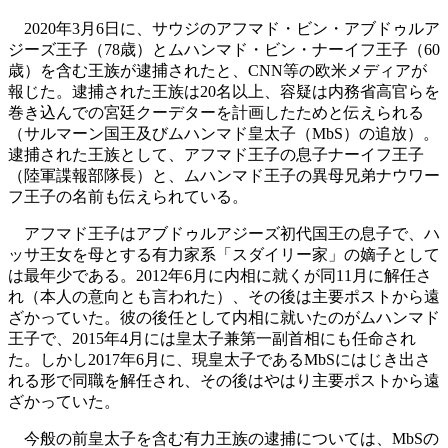
2020年3月6日に、サウジのアフマド・ビン・アブドゥルア
ジーズ王子（78歳）とムハンマド・ビン・ナーイフ王子（60
歳）を含む王族が逮捕されたと、CNN等の欧米メディアが
報じた。逮捕された王族は20名以上、容疑は内務省高官らを
巻き込んでの宮廷クーデターを計画したためと伝えられる
（サルマーン国王及びムハンマド皇太子（MbS）の追放）。
逮捕された王族として、アフマド王子の息子ナーイフ王子
（陸軍諜報部隊長）と、ムハンマド王子の異母兄弟ナウワー
フ王子の名前も伝えられている。
アフマド王子はアブドゥルアジーズ初代国王の息子で、ハ
ッサ王女を母とする有力家系「スダイリー家」の嫡子として
は最年少である。2012年6月に内相に就くが同11月に解任さ
れ（本人の意向とも言われた）、その後は主要ポストから遠
ざかっていた。彼の後任として内相に就いたのがムハンマド
王子で、2015年4月には皇太子兼第一副首相にも任命され
た。しかし2017年6月に、現皇太子であるMbSにはじき出さ
れる形で同職を解任され、その後はやはり主要ポストから遠
ざかっていた。
今般の前皇太子を含む有力王族の逮捕については、MbSの