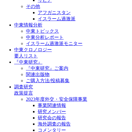
リビア
その他
アフガニスタン
イスラーム過激派
中東情報分析
中東トピックス
中東分析レポート
イスラーム過激派モニター
中東クロノロジー
要人リスト
『中東研究』
『中東研究』ご案内
関連出版物
ご購入方法/投稿募集
調査研究
政策提言
2023年度外交・安全保障事業
事業関連情報
研究メンバー
研究会の報告
海外調査の報告
コメンタリー