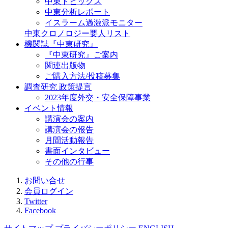
中東トピックス
中東分析レポート
イスラーム過激派モニター
中東クロノロジー要人リスト
機関誌『中東研究』
『中東研究』ご案内
関連出版物
ご購入方法/投稿募集
調査研究 政策提言
2023年度外交・安全保障事業
イベント情報
講演会の案内
講演会の報告
月間活動報告
書面インタビュー
その他の行事
お問い合せ
会員ログイン
Twitter
Facebook