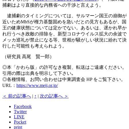
捕劇はより直接的な内務省への干渉と言えよう。
逮捕劇のタイミングについては、サルマーン国王の崩御が
近いためMbSが権力基盤固めを急いだとの見方もあるが、国
王の健康状態については定かでない。あるいは、遅かれ早か
れ行うべき政敵の排除を、新型コロナウイルス拡大の余波で
メッカ巡礼が禁止になる等、世相が騒がしい状況に紛れて決
行した可能性も考えられよう。
（研究員 高尾 賢一郎）
◎本「かわら版」の許可なき複製、転送はご遠慮ください。
引用の際は出典を明示して下さい｡
◎各種情報、お問い合わせは中東調査会 HP をご覧下さい。
URL：
https://www.meij.or.jp/
＜ 前の記事へ
|
↑
|
次の記事へ ＞
Facebook
Twitter
LINE
Pocket
print