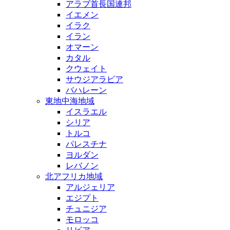
アラブ首長国連邦
イエメン
イラク
イラン
オマーン
カタル
クウェイト
サウジアラビア
バハレーン
東地中海地域
イスラエル
シリア
トルコ
パレスチナ
ヨルダン
レバノン
北アフリカ地域
アルジェリア
エジプト
チュニジア
モロッコ