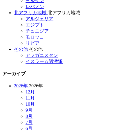
ヨルダン
レバノン
北アフリカ地域
北アフリカ地域
アルジェリア
エジプト
チュニジア
モロッコ
リビア
その他
その他
アフガニスタン
イスラーム過激派
アーカイブ
2026年
2026年
12月
11月
10月
9月
8月
7月
6月