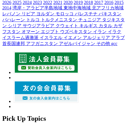
2026
2025
2024
2023
2022
2021
2020
2019
2018
2017
2016
2015
2014
湾岸・アラビア半島地域
東地中海地域
北アフリカ地域
レバノン
リビア
ヨルダン
モロッコ
パレスチナ
パキスタン
バハレーン
トルコ
トルクメニスタン
チュニジア
タジキスタ
ン
シリア
サウジアラビア
クウェイト
キルギス
カタル
カザ
フスタン
オマーン
エジプト
ウズベキスタン
イラン
イラク
イスラーム過激派
イスラエル
イエメン
アルジェリア
アラブ
首長国連邦
アフガニスタン
アゼルバイジャン
その他
gcc
Pick Up Topics