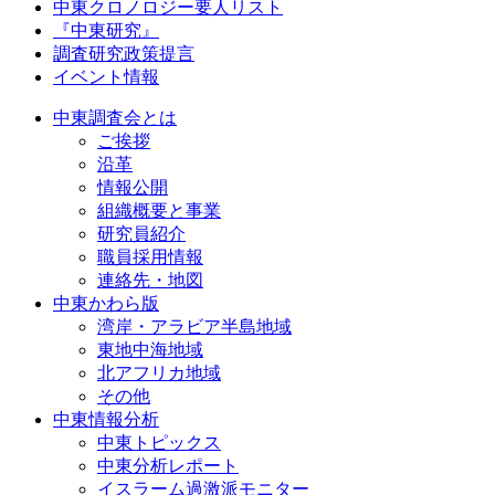
中東クロノロジー要人リスト
『中東研究』
調査研究政策提言
イベント情報
中東調査会とは
ご挨拶
沿革
情報公開
組織概要と事業
研究員紹介
職員採用情報
連絡先・地図
中東かわら版
湾岸・アラビア半島地域
東地中海地域
北アフリカ地域
その他
中東情報分析
中東トピックス
中東分析レポート
イスラーム過激派モニター