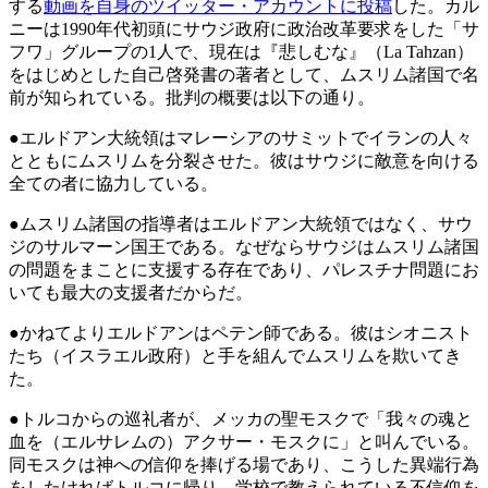
する
動画を自身のツイッター・アカウントに投稿
した。カル
ニーは1990年代初頭にサウジ政府に政治改革要求をした「サ
フワ」グループの1人で、現在は『悲しむな』（La Tahzan）
をはじめとした自己啓発書の著者として、ムスリム諸国で名
前が知られている。批判の概要は以下の通り。
●エルドアン大統領はマレーシアのサミットでイランの人々
とともにムスリムを分裂させた。彼はサウジに敵意を向ける
全ての者に協力している。
●ムスリム諸国の指導者はエルドアン大統領ではなく、サウ
ジのサルマーン国王である。なぜならサウジはムスリム諸国
の問題をまことに支援する存在であり、パレスチナ問題にお
いても最大の支援者だからだ。
●かねてよりエルドアンはペテン師である。彼はシオニスト
たち（イスラエル政府）と手を組んでムスリムを欺いてき
た。
●トルコからの巡礼者が、メッカの聖モスクで「我々の魂と
血を（エルサレムの）アクサー・モスクに」と叫んでいる。
同モスクは神への信仰を捧げる場であり、こうした異端行為
をしたければトルコに帰り、学校で教えられている不信仰を