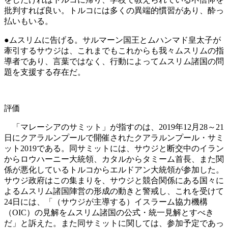
批判すれば良い。トルコには多くの異端的慣習があり、酔っ
払いもいる。
●ムスリムに告げる。サルマーン国王とムハンマド皇太子が
牽引するサウジは、これまでもこれからも我々ムスリムの指
導者であり、言葉ではなく、行動によってムスリム諸国の問
題を支援する存在だ。
評価
「マレーシアのサミット」が指すのは、2019年12月28～21
日にクアラルンプールで開催されたクアラルンプール・サミ
ット2019である。同サミットには、サウジと断交中のイラン
からロウハーニー大統領、カタルからタミーム首長、また関
係が悪化しているトルコからエルドアン大統領が参加した。
サウジ政府はこの集まりを、サウジと競合関係にある国々に
よるムスリム諸国陣営の形成の動きと警戒し、これを受けて
24日には、「（サウジが主導する）イスラーム協力機構
（OIC）の見解をムスリム諸国の公式・統一見解とすべき
だ」と訴えた。また同サミットに関しては、参加予定であっ