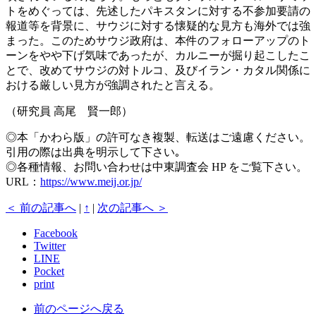
トをめぐっては、先述したパキスタンに対する不参加要請の
報道等を背景に、サウジに対する懐疑的な見方も海外では強
まった。このためサウジ政府は、本件のフォローアップのト
ーンをやや下げ気味であったが、カルニーが掘り起こしたこ
とで、改めてサウジの対トルコ、及びイラン・カタル関係に
おける厳しい見方が強調されたと言える。
（研究員 高尾 賢一郎）
◎本「かわら版」の許可なき複製、転送はご遠慮ください。
引用の際は出典を明示して下さい｡
◎各種情報、お問い合わせは中東調査会 HP をご覧下さい。
URL：
https://www.meij.or.jp/
＜ 前の記事へ
|
↑
|
次の記事へ ＞
Facebook
Twitter
LINE
Pocket
print
前のページへ戻る