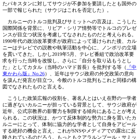
たパキスタンに対してサウジが不参加を要請したとも国外の
一部で報じられた（サウジはこれを否定した）。
カルニーのトルコ批判及びサミットへの言及は、こうした
国際関係を背景に、リビア・シリア情勢等でトルコのプレゼ
ンスが目立つ状況を考慮してなされたものだと考えられる。
1990年代の政治改革要求が政府によって退けられた後、カル
ニーはテレビでの説教や執筆活動を中心に、ノンポリの立場
を貫いてきた。しかし2019年5月、テレビ番組で政治改革要
求を行った当時を改悛し、さらに「自分を取り込もうとし
た」としてカタル（当時のハマド首長）を批判する等（
『中
東かわら版』No.26
）、近年はサウジ政府の外交政策の意向
を汲んだ発言が目立つ。今般のトルコ批判もこれと同様の構
図でなされたものと言える。
こうした政策広報の役割を、著名人とはいえ在野の一学者
に過ぎないカルニーが担っている背景として、サウジ政府が
近年、公式宗教界の影響力を制限する傾向にあることが考え
られる。この状況は、かつて反体制的な勢力に身を置いたカ
ルニーにとって、体制に協力的な学者として自身をアピール
する絶好の機会と言え、これがSNSやメディアでの露出に反
映されているのだろう。もっともクアラルンプール・サミッ