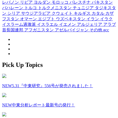
レバノン
リビア
ヨルダン
モロッコ
パレスチナ
パキスタン
バハレーン
トルコ
トルクメニスタン
チュニジア
タジキスタ
ン
シリア
サウジアラビア
クウェイト
キルギス
カタル
カザ
フスタン
オマーン
エジプト
ウズベキスタン
イラン
イラク
イスラーム過激派
イスラエル
イエメン
アルジェリア
アラブ
首長国連邦
アフガニスタン
アゼルバイジャン
その他
gcc
Pick Up Topics
NEW
5.31『中東研究』556号が発売されました！
NEW
中東分析レポート最新号の発行！