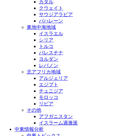
カタル
クウェイト
サウジアラビア
バハレーン
東地中海地域
イスラエル
シリア
トルコ
パレスチナ
ヨルダン
レバノン
北アフリカ地域
アルジェリア
エジプト
チュニジア
モロッコ
リビア
その他
アフガニスタン
イスラーム過激派
中東情報分析
中東トピックス