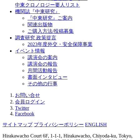
中東クロノロジー要人リスト
機関誌『中東研究』
『中東研究』ご案内
関連出版物
ご購入方法/投稿募集
調査研究 政策提言
2023年度外交・安全保障事業
イベント情報
講演会の案内
講演会の報告
月間活動報告
書面インタビュー
その他の行事
お問い合せ
会員ログイン
Twitter
Facebook
サイトマップ
プライバシーポリシー
ENGLISH
Hirakawacho Court 6F, 1-1-1, Hirakawacho, Chiyoda-ku, Tokyo,