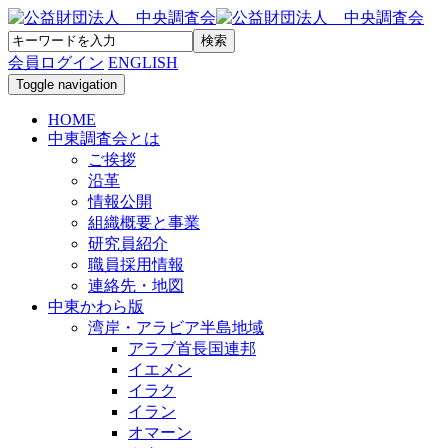
会員ログイン
ENGLISH
Toggle navigation
HOME
中東調査会とは
ご挨拶
沿革
情報公開
組織概要と事業
研究員紹介
職員採用情報
連絡先・地図
中東かわら版
湾岸・アラビア半島地域
アラブ首長国連邦
イエメン
イラク
イラン
オマーン