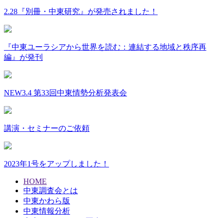
2.28『別冊・中東研究』が発売されました！
『中東ユーラシアから世界を読む：連結する地域と秩序再
編』が発刊
NEW
3.4 第33回中東情勢分析発表会
講演・セミナーのご依頼
2023年1号をアップしました！
HOME
中東調査会とは
中東かわら版
中東情報分析