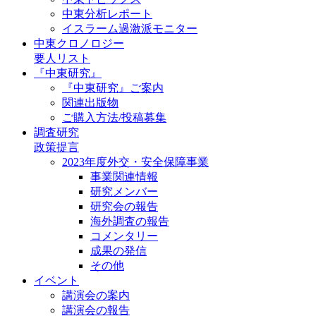
中東分析レポート
イスラーム過激派モニター
中東クロノロジー
要人リスト
『中東研究』
『中東研究』ご案内
関連出版物
ご購入方法/投稿募集
調査研究
政策提言
2023年度外交・安全保障事業
事業関連情報
研究メンバー
研究会の報告
海外調査の報告
コメンタリー
成果の発信
その他
イベント
講演会の案内
講演会の報告