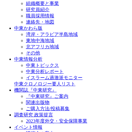
組織概要と事業
研究員紹介
職員採用情報
連絡先・地図
中東かわら版
湾岸・アラビア半島地域
東地中海地域
北アフリカ地域
その他
中東情報分析
中東トピックス
中東分析レポート
イスラーム過激派モニター
中東クロノロジー要人リスト
機関誌『中東研究』
『中東研究』ご案内
関連出版物
ご購入方法/投稿募集
調査研究 政策提言
2023年度外交・安全保障事業
イベント情報