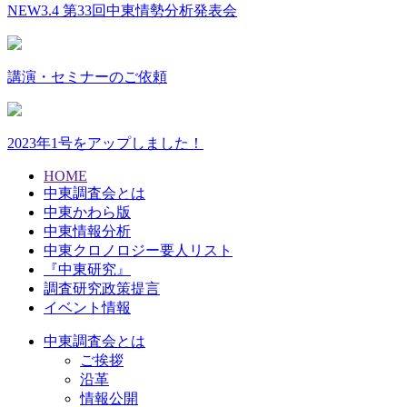
NEW
3.4 第33回中東情勢分析発表会
講演・セミナーのご依頼
2023年1号をアップしました！
HOME
中東調査会とは
中東かわら版
中東情報分析
中東クロノロジー要人リスト
『中東研究』
調査研究政策提言
イベント情報
中東調査会とは
ご挨拶
沿革
情報公開