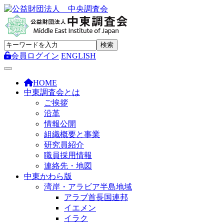
会員ログイン
ENGLISH
Toggle navigation
HOME
中東調査会とは
ご挨拶
沿革
情報公開
組織概要と事業
研究員紹介
職員採用情報
連絡先・地図
中東かわら版
湾岸・アラビア半島地域
アラブ首長国連邦
イエメン
イラク