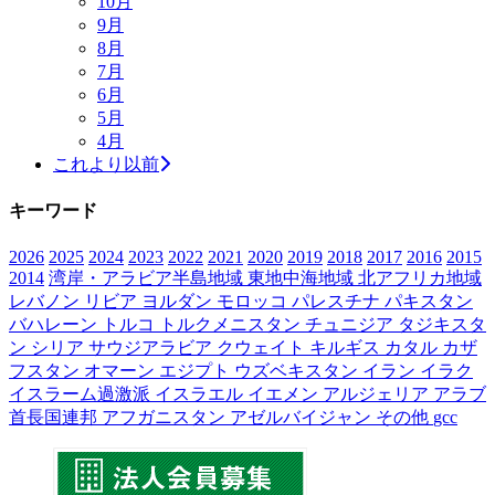
10月
9月
8月
7月
6月
5月
4月
これより以前
キーワード
2026
2025
2024
2023
2022
2021
2020
2019
2018
2017
2016
2015
2014
湾岸・アラビア半島地域
東地中海地域
北アフリカ地域
レバノン
リビア
ヨルダン
モロッコ
パレスチナ
パキスタン
バハレーン
トルコ
トルクメニスタン
チュニジア
タジキスタ
ン
シリア
サウジアラビア
クウェイト
キルギス
カタル
カザ
フスタン
オマーン
エジプト
ウズベキスタン
イラン
イラク
イスラーム過激派
イスラエル
イエメン
アルジェリア
アラブ
首長国連邦
アフガニスタン
アゼルバイジャン
その他
gcc