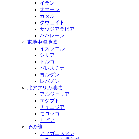
イラン
オマーン
カタル
クウェイト
サウジアラビア
バハレーン
東地中海地域
イスラエル
シリア
トルコ
パレスチナ
ヨルダン
レバノン
北アフリカ地域
アルジェリア
エジプト
チュニジア
モロッコ
リビア
その他
アフガニスタン