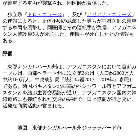
が乗車する車両が襲撃され、同医師が負傷した。
独立系『
トロ・ニュース
』、及び『
アリアナ・ニュース
』
の速報によると、正体不明の武装した男らが中村医師の乗車
する車両を襲撃し、同医師とその運転手が負傷、アフガニス
タン人警護員5人が死亡した。運転手が死亡したとの情報も
ある。
評価
東部ナンガルハール州は、アフガニスタンにおいて首都カ
ーブル州、西部ヘラート州に次ぐ第3の州（人口約2800万人
中約160万人、中央統計局『統計年鑑2017－2018年』参照）
である。隣国パキスタン北西部のペシャワール市とアフガニ
スタンとを結ぶ主要交易路が通り、アフガニスタン国内の幹
線道路にも接続された交通の要衝で、日々隊商が行き交い、
活発な商業活動が営まれる。
地図 東部ナンガルハール州ジャララバード市