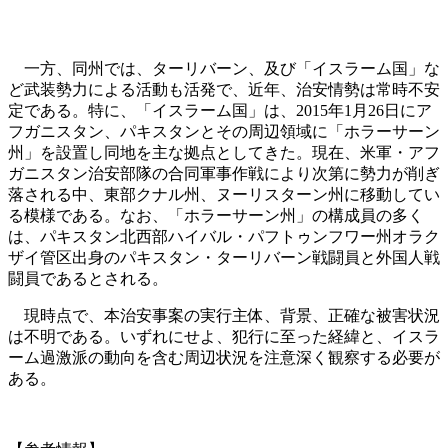
一方、同州では、ターリバーン、及び「イスラーム国」な
ど武装勢力による活動も活発で、近年、治安情勢は常時不安
定である。特に、「イスラーム国」は、2015年1月26日にア
フガニスタン、パキスタンとその周辺領域に「ホラーサーン
州」を設置し同地を主な拠点としてきた。現在、米軍・アフ
ガニスタン治安部隊の合同軍事作戦により次第に勢力が削ぎ
落される中、東部クナル州、ヌーリスターン州に移動してい
る模様である。なお、「ホラーサーン州」の構成員の多く
は、パキスタン北西部ハイバル・パフトゥンフワー州オラク
ザイ管区出身のパキスタン・ターリバーン戦闘員と外国人戦
闘員であるとされる。
現時点で、本治安事案の実行主体、背景、正確な被害状況
は不明である。いずれにせよ、犯行に至った経緯と、イスラ
ーム過激派の動向を含む周辺状況を注意深く観察する必要が
ある。