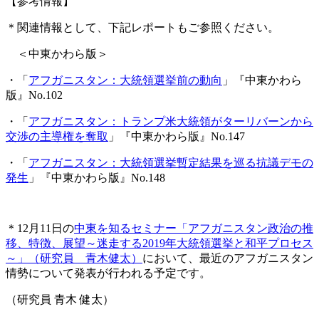
【参考情報】
＊関連情報として、下記レポートもご参照ください。
＜中東かわら版＞
・「
アフガニスタン：大統領選挙前の動向
」『中東かわら
版』No.102
・「
アフガニスタン：トランプ米大統領がターリバーンから
交渉の主導権を奪取
」『中東かわら版』No.147
・「
アフガニスタン：大統領選挙暫定結果を巡る抗議デモの
発生
」『中東かわら版』No.148
＊12月11日の
中東を知るセミナー「アフガニスタン政治の推
移、特徴、展望～迷走する2019年大統領選挙と和平プロセス
～」（研究員 青木健太）
において、最近のアフガニスタン
情勢について発表が行われる予定です。
（研究員 青木 健太）