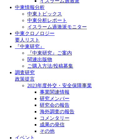
イスラーム過激派
中東情報分析
中東トピックス
中東分析レポート
イスラーム過激派モニター
中東クロノロジー
要人リスト
『中東研究』
『中東研究』ご案内
関連出版物
ご購入方法/投稿募集
調査研究
政策提言
2023年度外交・安全保障事業
事業関連情報
研究メンバー
研究会の報告
海外調査の報告
コメンタリー
成果の発信
その他
イベント