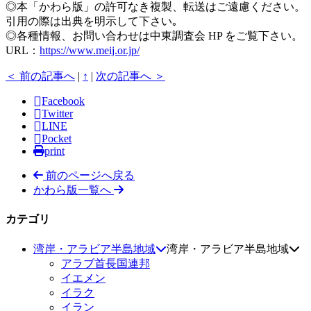
◎本「かわら版」の許可なき複製、転送はご遠慮ください。
引用の際は出典を明示して下さい｡
◎各種情報、お問い合わせは中東調査会 HP をご覧下さい。
URL：
https://www.meij.or.jp/
＜ 前の記事へ
|
↑
|
次の記事へ ＞
Facebook
Twitter
LINE
Pocket
print
前のページへ戻る
かわら版一覧へ
カテゴリ
湾岸・アラビア半島地域
湾岸・アラビア半島地域
アラブ首長国連邦
イエメン
イラク
イラン