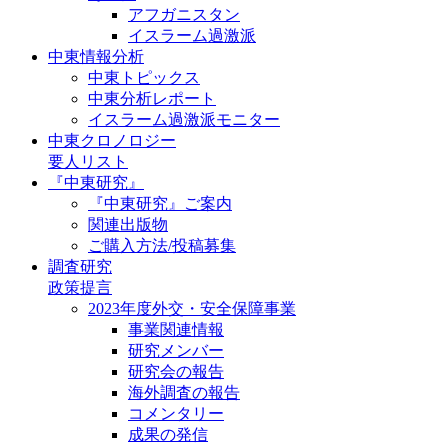
アフガニスタン
イスラーム過激派
中東情報分析
中東トピックス
中東分析レポート
イスラーム過激派モニター
中東クロノロジー
要人リスト
『中東研究』
『中東研究』ご案内
関連出版物
ご購入方法/投稿募集
調査研究
政策提言
2023年度外交・安全保障事業
事業関連情報
研究メンバー
研究会の報告
海外調査の報告
コメンタリー
成果の発信