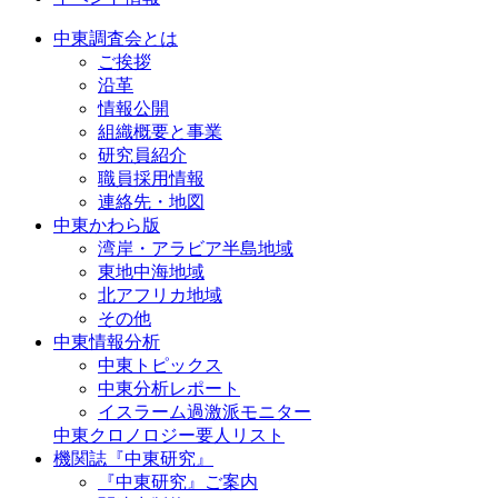
中東調査会とは
ご挨拶
沿革
情報公開
組織概要と事業
研究員紹介
職員採用情報
連絡先・地図
中東かわら版
湾岸・アラビア半島地域
東地中海地域
北アフリカ地域
その他
中東情報分析
中東トピックス
中東分析レポート
イスラーム過激派モニター
中東クロノロジー要人リスト
機関誌『中東研究』
『中東研究』ご案内