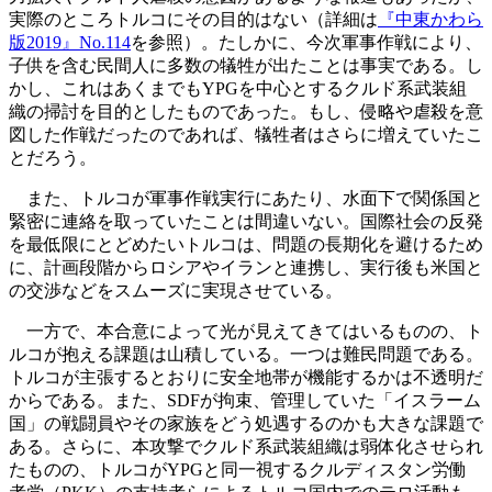
実際のところトルコにその目的はない（詳細は
『中東かわら
版2019』No.114
を参照）。たしかに、今次軍事作戦により、
子供を含む民間人に多数の犠牲が出たことは事実である。し
かし、これはあくまでもYPGを中心とするクルド系武装組
織の掃討を目的としたものであった。もし、侵略や虐殺を意
図した作戦だったのであれば、犠牲者はさらに増えていたこ
とだろう。
また、トルコが軍事作戦実行にあたり、水面下で関係国と
緊密に連絡を取っていたことは間違いない。国際社会の反発
を最低限にとどめたいトルコは、問題の長期化を避けるため
に、計画段階からロシアやイランと連携し、実行後も米国と
の交渉などをスムーズに実現させている。
一方で、本合意によって光が見えてきてはいるものの、ト
ルコが抱える課題は山積している。一つは難民問題である。
トルコが主張するとおりに安全地帯が機能するかは不透明だ
からである。また、SDFが拘束、管理していた「イスラーム
国」の戦闘員やその家族をどう処遇するのかも大きな課題で
ある。さらに、本攻撃でクルド系武装組織は弱体化させられ
たものの、トルコがYPGと同一視するクルディスタン労働