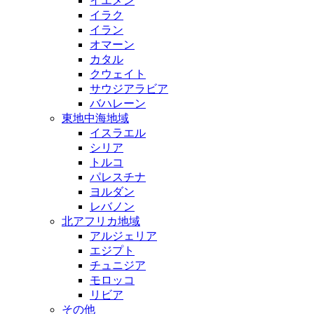
イエメン
イラク
イラン
オマーン
カタル
クウェイト
サウジアラビア
バハレーン
東地中海地域
イスラエル
シリア
トルコ
パレスチナ
ヨルダン
レバノン
北アフリカ地域
アルジェリア
エジプト
チュニジア
モロッコ
リビア
その他