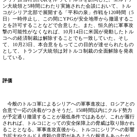
ン大統領と5時間にわたり実施された会談において、トル
コがシリア北部で展開する「平和の泉」作戦を120時間（5
日）一時停止し、この間にYPGが安全地帯から撤退するこ
とを許可することなどで合意した。また、恒久的に軍事攻
撃の可能性がなくなれば、10月14日に米国が発動したトル
コへの経済制裁は解除することでも一致していた。そし
て、10月23日、本合意をもってこの目的が達せられたもの
として、トランプ大統領は対トルコ制裁の全面解除を発表
している。
評価
今般のトルコ軍によるシリアへの軍事進攻は、ロシアとの
合意で一応の決着がつきそうだ。150時間以内にクルド勢力
が予定通り撤退することが最低条件ではあるが、これが履行
されれば、トルコにとっての安全保障上の脅威は取り除かれ
ることとなる。軍事進攻直後から、トルコにシリアへの影響
力拡大やクルド人虐殺の意図があるような報道もあったが、