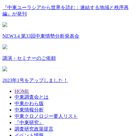
『中東ユーラシアから世界を読む：連結する地域と秩序再
編』が発刊
NEW
3.4 第33回中東情勢分析発表会
講演・セミナーのご依頼
2023年1号をアップしました！
HOME
中東調査会とは
中東かわら版
中東情報分析
中東クロノロジー要人リスト
『中東研究』
調査研究政策提言
イベント情報