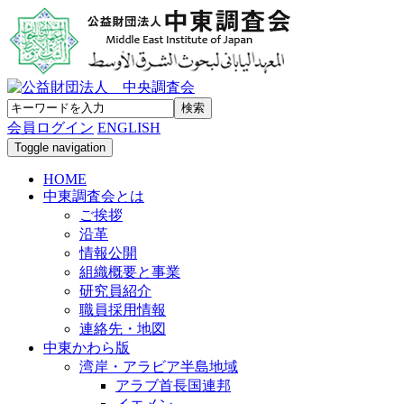
会員ログイン
ENGLISH
Toggle navigation
HOME
中東調査会とは
ご挨拶
沿革
情報公開
組織概要と事業
研究員紹介
職員採用情報
連絡先・地図
中東かわら版
湾岸・アラビア半島地域
アラブ首長国連邦