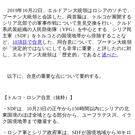
2019年10月22日、エルドアン大統領はロシアのソチで、
プーチン大統領と会談した。両首脳は、トルコが展開する
シリア北部での軍事作戦について意見交換を行い、クルド
系武装組織の人民防衛隊（YPG）を中心とする、シリア民
主軍（SDF）をトルコとの国境地帯から排除することな
ど、
10項目で合意
した。同合意について、プーチン大統領
が「決定的ではないにしても非常に重要」と評したのに対
し、エルドアン大統領は「歴史的」であると
述べた
。
以下に、合意の重要な点について要約する。
【トルコ・ロシア合意（抜粋）】
・SDFは、10月23日の正午から150時間以内にシリアの北
東国境のほぼ全域となる部分から、ユーフラテス川、イラ
ク国境地帯まで撤退する。
・ロシア軍とシリア政府軍は、SDFが国境地域から30キロ