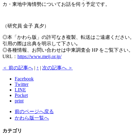
カ・東地中海情勢についてお話を伺う予定です。
（研究員 金子 真夕）
◎本「かわら版」の許可なき複製、転送はご遠慮ください。
引用の際は出典を明示して下さい｡
◎各種情報、お問い合わせは中東調査会 HP をご覧下さい。
URL：
https://www.meij.or.jp/
＜ 前の記事へ
|
↑
|
次の記事へ ＞
Facebook
Twitter
LINE
Pocket
print
前のページへ戻る
かわら版一覧へ
カテゴリ