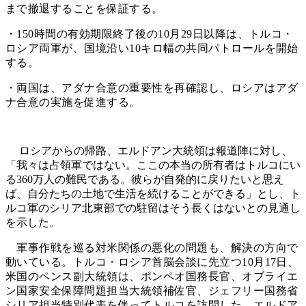
まで撤退することを保証する。
・150時間の有効期限終了後の10月29日以降は、トルコ・
ロシア両軍が、国境沿い10キロ幅の共同パトロールを開始
する。
・両国は、アダナ合意の重要性を再確認し、ロシアはアダ
ナ合意の実施を促進する。
ロシアからの帰路、エルドアン大統領は報道陣に対し、
「我々は占領軍ではない。ここの本当の所有者はトルコにい
る360万人の難民である。彼らが自発的に戻りたいと思え
ば、自分たちの土地で生活を続けることができる」とし、ト
ルコ軍のシリア北東部での駐留はそう長くはないとの見通し
を示した。
軍事作戦を巡る対米関係の悪化の問題も、解決の方向で
動いている。トルコ・ロシア首脳会談に先立つ10月17日、
米国のペンス副大統領は、ポンペオ国務長官、オブライエ
ン国家安全保障問題担当大統領補佐官、ジェフリー国務省
シリア担当特別代表を伴ってトルコを訪問した。エルドア