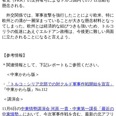
者党（PKK）の支持者らによるトルコ国内でのテロ活動も
懸念される。
外交関係では、軍事攻撃を強行したことにより欧米、特に
欧州との溝が一層深まっていることが大きな懸念材料となっ
てしまった。欧州とは経済的な結びつきも強いため、トルコ
リラの低迷にあえぐエルドアン政権は、今後更に難しい局面
に立たされることになると言えよう。
【参考情報】
＊関連情報として、下記レポートもご参照ください。
＜中東かわら版＞
・
「トルコ：シリア北部での対クルド軍事作戦開始を宣言」
『中東かわら版』No.112
＜講演会＞
11月6日の
中東情勢講演会 河原 一貴・中東第一課長「最近の
中東情勢」
において、今次軍事作戦を含む、最新の北アフリ