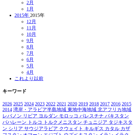
2月
1月
2015年
2015年
12月
11月
10月
9月
8月
7月
6月
5月
4月
これより以前
キーワード
2026
2025
2024
2023
2022
2021
2020
2019
2018
2017
2016
2015
2014
湾岸・アラビア半島地域
東地中海地域
北アフリカ地域
レバノン
リビア
ヨルダン
モロッコ
パレスチナ
パキスタン
バハレーン
トルコ
トルクメニスタン
チュニジア
タジキスタ
ン
シリア
サウジアラビア
クウェイト
キルギス
カタル
カザ
フスタン
オマーン
エジプト
ウズベキスタン
イラン
イラク