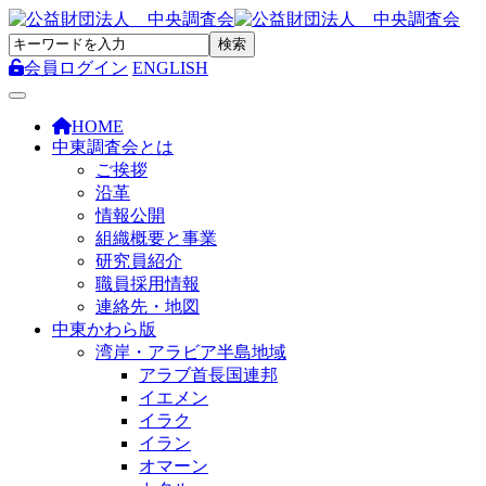
会員ログイン
ENGLISH
Toggle navigation
HOME
中東調査会とは
ご挨拶
沿革
情報公開
組織概要と事業
研究員紹介
職員採用情報
連絡先・地図
中東かわら版
湾岸・アラビア半島地域
アラブ首長国連邦
イエメン
イラク
イラン
オマーン