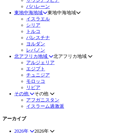
サウジアラビア
バハレーン
東地中海地域
東地中海地域
イスラエル
シリア
トルコ
パレスチナ
ヨルダン
レバノン
北アフリカ地域
北アフリカ地域
アルジェリア
エジプト
チュニジア
モロッコ
リビア
その他
その他
アフガニスタン
イスラーム過激派
アーカイブ
2026年
2026年