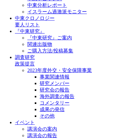
中東分析レポート
イスラーム過激派モニター
中東クロノロジー
要人リスト
『中東研究』
『中東研究』ご案内
関連出版物
ご購入方法/投稿募集
調査研究
政策提言
2023年度外交・安全保障事業
事業関連情報
研究メンバー
研究会の報告
海外調査の報告
コメンタリー
成果の発信
その他
イベント
講演会の案内
講演会の報告