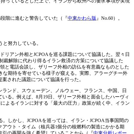
を持っているとした上で、イランから欧州への要求事項が実現
3段階に進むと警告していた（『
中東かわら版
』No.60）。
うと努力している。
リアン外相とJCPOAを巡る課題について協議した。翌々日
済制裁解除に代わり得るイラン救済の方策について協議した
統領と電話会談し、ザリーフ外相の訪仏を有意義なものとした
大きな期待を寄せている様子が窺える。実際、アラーグチー外
提案された議題について協議を行った。
ンランド、スウェーデン、ノルウェー、フランス、中国、日
いる。例えば、8月19日、ザリーフ外相と面会したハーヴィ
国によるイランに対する「最大の圧力」政策が続く中、イラン
しかし、JCPOAを巡っては、イラン・JCPOA当事国間の
クアウト・タイム（核兵器1個分の核燃料の製造にかかる期
取引の再開を強く希望していることから（『
中東分析レポー