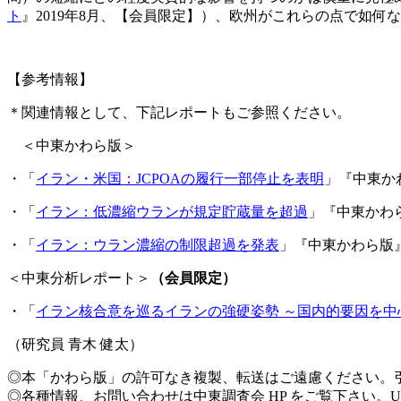
ト
』2019年8月、【会員限定】）、欧州がこれらの点で如
【参考情報】
＊関連情報として、下記レポートもご参照ください。
＜中東かわら版＞
・「
イラン・米国：JCPOAの履行一部停止を表明
」『中東かわ
・「
イラン：低濃縮ウランが規定貯蔵量を超過
」『中東かわら
・「
イラン：ウラン濃縮の制限超過を発表
」『中東かわら版』N
＜中東分析レポート＞
（会員限定）
・「
イラン核合意を巡るイランの強硬姿勢 ～国内的要因を中
（研究員 青木 健太）
◎本「かわら版」の許可なき複製、転送はご遠慮ください。
◎各種情報、お問い合わせは中東調査会 HP をご覧下さい。U