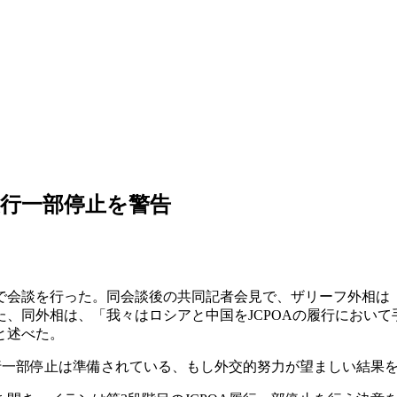
A履行一部停止を警告
ワで会談を行った。同会談後の共同記者会見で、ザリーフ外相は
た、同外相は、「我々はロシアと中国をJCPOAの履行におい
と述べた。
行一部停止は準備されている、もし外交的努力が望ましい結果