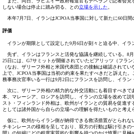
また、同日、ラビエイー政府報道官もテヘランで記者会見を
しない場合は停止に踏み切る、との
立場を示した
。
本年7月7日、イランはJCPOA当事国に対して新たに60
評価
イランが期限として設定した9月6日が刻々と迫る中、イラン
先ず、イランはフランスと活発な協議を継続している。8月2
25日には、G7サミットが開催されていたビアリッツ（フラ
（なお、ザリーフ外相と米国代表団との接触は確認されていな
上で、JCPOA当事国は当初の約束を果たすべきだと訴えた
務事務次官率いる一行は9月2日にフランスを訪問し、イラン
次に、ザリーフ外相の精力的な外交活動にも着目すべきであ
本、マレーシア、ロシアを訪問し、イランの立場を改めて説明
スト・フィンランド外相は、欧州がイランとの貿易を促進する
としては諸外国から自らの立場への理解を得たいものと考え
仮に、欧州からイラン側が納得できる救済措置がとられない場合
チキンレースの様相を呈しており、双方の行動は駆け引きの
間）の短縮にどの程度実質的な影響を持つのかは慎重に見極