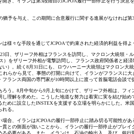
開き、イランは第3段階目のJCPOA履行一部停止を行う決意
日間の猶予を与え、この期間に合意履行に関する進展がなければ第
は様々な手段を通じてJCPOAで約束された経済的利益を得よ
3日、ザリーフ外相はフランスを訪問し、マクロン大統領・ルド
ンス）をザリーフ外相が電撃訪問し、フランス政府関係者と経
い）。続く8月31日にも、ロウハーニー大統領はマクロン大
。これらから見て、事態の打開に向けて、イランがフランスに
・フランス両国の専門家が10時間以上に渡って首脳電話会談で
ろう。8月中旬から9月上旬にかけて、ザリーフ外相は、フィ
し理解を求めた。こうした地道な努力は着実に実を結び始めて
ために設立したINSTEXを支援する立場を明らかにした。米
られる。
、イランはJCPOAの履行一部停止に踏み切る可能性がある。
一貫との側面が強いことから、イランの履行一部停止がブレイ
める必要がある。また、イランは、石油の輸出入、及び、銀行