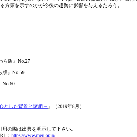
何なる方策を示すのかが今後の趨勢に影響を与えるだろう。
ら版』No.27
版』No.59
o.60
心とした背景と諸相～
」（2019年8月）
引用の際は出典を明示して下さい｡
RL：
https://www.meij.or.jp/