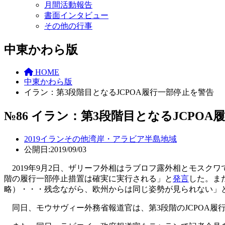
月間活動報告
書面インタビュー
その他の行事
中東かわら版
HOME
中東かわら版
イラン：第3段階目となるJCPOA履行一部停止を警告
№86 イラン：第3段階目となるJCPO
2019
イラン
その他
湾岸・アラビア半島地域
公開日:2019/09/03
2019年9月2日、ザリーフ外相はラブロフ露外相とモスク
階の履行一部停止措置は確実に実行される」と
発言
した。ま
略）・・・残念ながら、欧州からは同じ姿勢が見られない」
同日、モウサヴィー外務省報道官は、第3段階のJCPOA履