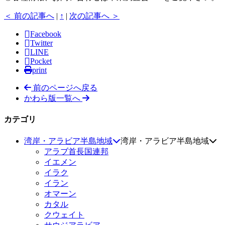
＜ 前の記事へ
|
↑
|
次の記事へ ＞
Facebook
Twitter
LINE
Pocket
print
前のページへ戻る
かわら版一覧へ
カテゴリ
湾岸・アラビア半島地域
湾岸・アラビア半島地域
アラブ首長国連邦
イエメン
イラク
イラン
オマーン
カタル
クウェイト