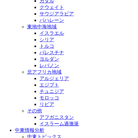
カタル
クウェイト
サウジアラビア
バハレーン
東地中海地域
イスラエル
シリア
トルコ
パレスチナ
ヨルダン
レバノン
北アフリカ地域
アルジェリア
エジプト
チュニジア
モロッコ
リビア
その他
アフガニスタン
イスラーム過激派
中東情報分析
中東トピックス