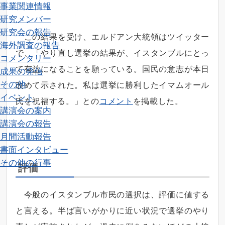
事業関連情報
研究メンバー
研究会の報告
この結果を受け、エルドアン大統領はツイッター
海外調査の報告
で、「やり直し選挙の結果が、イスタンブルにとっ
コメンタリー
て有益になることを願っている。国民の意志が本日
成果の発信
その他
改めて示された。私は選挙に勝利したイマムオール
イベント
氏を祝福する。」との
コメント
を掲載した。
講演会の案内
講演会の報告
月間活動報告
書面インタビュー
その他の行事
評価
今般のイスタンブル市民の選択は、評価に値する
と言える。半ば言いがかりに近い状況で選挙のやり