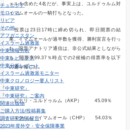
ェルを含めた4名だが、事実上は、ユルドゥルム対
チュニジア
モロッコ
イマムオールの一騎打ちとなった。
リビア
その他
投票は23日17時に締め切られ、即日開票の結
アフガニスタン
果、イマムオールが過半数を獲得、勝利宣言を行っ
イスラーム過激派
た。国営アナトリア通信は、非公式結果としながら
中東情報分析
も、開票率99.37％時点での2候補の得票率を以下
中東トピックス
中東分析レポート
の通り報じた。
イスラーム過激派モニター
中東クロノロジー
要人リスト
『中東研究』
『中東研究』ご案内
ビナリ・ユルドゥルム（AKP） 45.09％
関連出版物
ご購入方法/投稿募集
エクレム・イマムオール（CHP） 54.03％
調査研究
政策提言
2023年度外交・安全保障事業