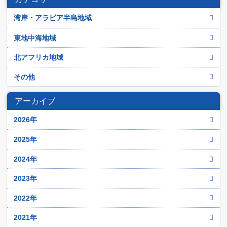
湾岸・アラビア半島地域
アラブ首長国連邦
東地中海地域
イエメン
イスラエル
北アフリカ地域
イラク
シリア
アルジェリア
その他
イラン
トルコ
エジプト
アフガニスタン
オマーン
アーカイブ
パレスチナ
チュニジア
イスラーム過激派
カタル
ヨルダン
2026年
モロッコ
クウェイト
レバノン
12月
リビア
2025年
サウジアラビア
11月
12月
2024年
バハレーン
10月
11月
12月
2023年
9月
10月
11月
12月
2022年
8月
9月
10月
11月
12月
2021年
7月
8月
9月