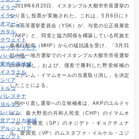
2019年6月23日、イスタンブル大都市市長選挙の
イラク
イラン
やり直し投票が実施された。これは、5月6日にト
オマーン
ルコ高等選挙委員会（YSK）が、与党の公正発展党
カタル
（AKP）と、同党と協力関係を構築している民族主
クウェイト
義者行動党（MHP）からの猛抗議を受け、「3月31
サウジアラビア
日の統一地方選挙でのイスタンブル大都市市長選挙
バハレーン
東地中海地域
のやり直し」および、僅差で勝利した野党候補の
イスラエル
「エクレム・イマムオールの当選取り消し」を決定
シリア
したことによる。
トルコ
パレスチナ
同やり直し選挙への立候補者は、AKPのユルドゥ
ヨルダン
レバノン
ルム、最大野党の共和人民党（CHP）のイマムオ
北アフリカ地域
ール、至福党（SP）のネジデト・ギョクチュナ
アルジェリア
ル、愛国党（VP）のムスタファ・イルケル・ユジ
エジプト