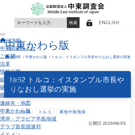
ENGLISH
Toggle navigation
HOME
中東かわら版
中東調査会とは
ご挨拶
HOME
中東かわら版
トルコ：イスタンブル市長やりなおし選挙の実施
沿革
情報公開
№52 トルコ：イスタンブル市長や
組織概要と事業
研究員紹介
りなおし選挙の実施
職員採用情報
連絡先・地図
中東かわら版
2019
トルコ
東地中海地域
湾岸・アラビア半島地域
公開日:2019/06/25
アラブ首長国連邦
イエメン