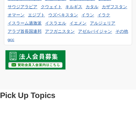
3月
4月
5月
サウジアラビア
クウェイト
キルギス
カタル
カザフスタン
1月
2月
3月
オマーン
エジプト
ウズベキスタン
イラン
イラク
4月
1月
2月
イスラーム過激派
イスラエル
イエメン
アルジェリア
アラブ首長国連邦
アフガニスタン
アゼルバイジャン
その他
1月
gcc
Pick Up Topics