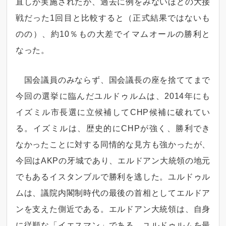
直しが実施されたが、過去に例をみないほどの大接
戦だった1回目と比較すると（正式結果ではないも
のの）、約10％もの大差でイマムオールの勝利と
なった。
国会議員のみならず、国会議長の座を捨ててまで
今回の選挙に臨んだユルドゥルムは、2014年にも
イズミル市長選に立候補してCHP候補に破れてい
る。イズミルは、歴史的にCHPが強く、勝利でき
なかったことに対する同情的な見方も強かったが、
今回はAKPの牙城であり、エルドアン大統領の地元
でもあるイスタンブルで勝利を逃した。ユルドゥル
ムは、議院内閣制時代の最後の首相としてエルドア
ンを支えた側近である。エルドアン大統領は、自身
に従順な「イエスマン」である、ユルドゥルムを最