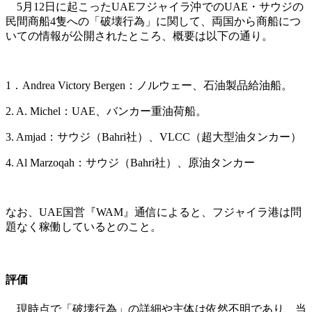
5月12日に起こったUAEフジャイラ沖でのUAE・サウジの
民間商船4隻への「破壊行為」に関して、両国から商船につ
いての情報が公開されたところ、概要は以下の通り。
1．Andrea Victory Bergen：ノルウェー、石油製品給油船。
2. A. Michel：UAE、バンカー重油荷船。
3. Amjad：サウジ（Bahri社）、VLCC（超大型油タンカー）
4. Al Marzoqah：サウジ（Bahri社）、原油タンカー
なお、UAE国営『WAM』通信によると、フジャイラ港は問
題なく稼働しているとのこと。
評価
現時点で「破壊行為」の詳細や主体は依然不明であり、当