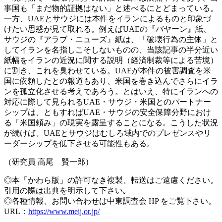
事国も「まだ物的証拠はない」と述べるにとどまっている。
一方、UAEとサウジには本件をイランによるものと印象づ
けたい思惑が見て取れる。例えばUAEの『バヤーン』紙、
サウジの『アラブ・ニューズ』紙は、「破壊行為の主体」と
してイランを名指しこそしないものの、当該記事の半分近い
紙幅をイランの近況に関する説明（経済制裁等による苦境）
に割き、これを臭わせている。UAEが本件の被害調査を米
国に依頼したとの報道もあり、米国を巻き込んでさらにイラ
ンを孤立化させる考えであろう。とはいえ、特にイランへの
対応に際して見られるUAE・サウジ・米国とのパートナー
シップは、ともすればUAE・サウジの安全保障分野におけ
る「米国頼み」の現実を露呈することになる。こうした状況
が続けば、UAEとサウジはむしろ域内でのプレゼンスやリ
ーダーシップを低下させる可能性もある。
（研究員 高尾 賢一郎）
◎本「かわら版」の許可なき複製、転送はご遠慮ください。
引用の際は出典を明示して下さい｡
◎各種情報、お問い合わせは中東調査会 HP をご覧下さい。
URL：
https://www.meij.or.jp/