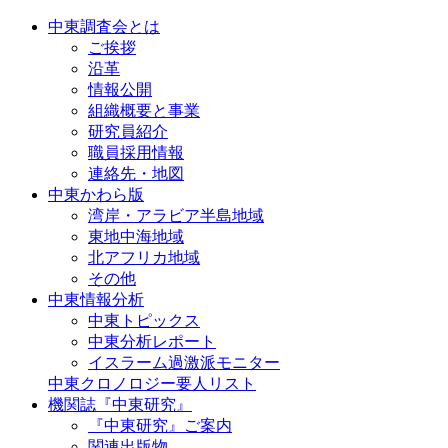
中東調査会とは
ご挨拶
沿革
情報公開
組織概要と事業
研究員紹介
職員採用情報
連絡先・地図
中東かわら版
湾岸・アラビア半島地域
東地中海地域
北アフリカ地域
その他
中東情報分析
中東トピックス
中東分析レポート
イスラーム過激派モニター
中東クロノロジー要人リスト
機関誌『中東研究』
『中東研究』ご案内
関連出版物