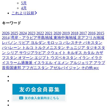
5月
4月
これより以前
キーワード
2026
2025
2024
2023
2022
2021
2020
2019
2018
2017
2016
2015
2014
湾岸・アラビア半島地域
東地中海地域
北アフリカ地域
レバノン
リビア
ヨルダン
モロッコ
パレスチナ
パキスタン
バハレーン
トルコ
トルクメニスタン
チュニジア
タジキスタ
ン
シリア
サウジアラビア
クウェイト
キルギス
カタル
カザ
フスタン
オマーン
エジプト
ウズベキスタン
イラン
イラク
イスラーム過激派
イスラエル
イエメン
アルジェリア
アラブ
首長国連邦
アフガニスタン
アゼルバイジャン
その他
gcc