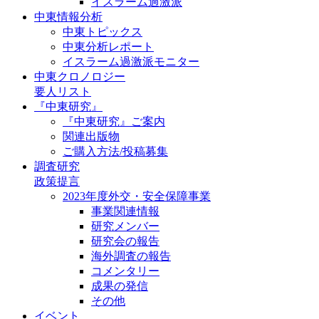
イスラーム過激派
中東情報分析
中東トピックス
中東分析レポート
イスラーム過激派モニター
中東クロノロジー
要人リスト
『中東研究』
『中東研究』ご案内
関連出版物
ご購入方法/投稿募集
調査研究
政策提言
2023年度外交・安全保障事業
事業関連情報
研究メンバー
研究会の報告
海外調査の報告
コメンタリー
成果の発信
その他
イベント