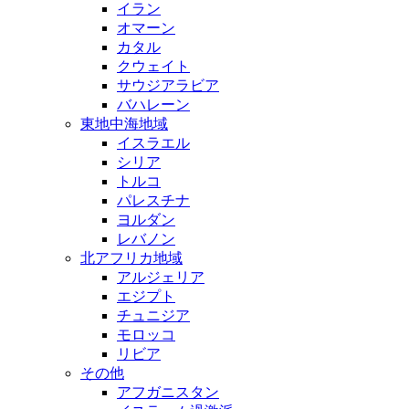
イラン
オマーン
カタル
クウェイト
サウジアラビア
バハレーン
東地中海地域
イスラエル
シリア
トルコ
パレスチナ
ヨルダン
レバノン
北アフリカ地域
アルジェリア
エジプト
チュニジア
モロッコ
リビア
その他
アフガニスタン