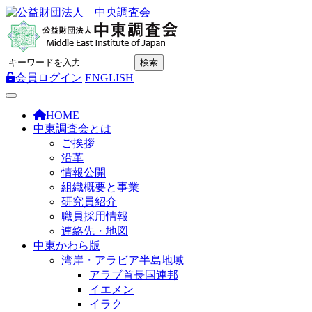
会員ログイン
ENGLISH
Toggle navigation
HOME
中東調査会とは
ご挨拶
沿革
情報公開
組織概要と事業
研究員紹介
職員採用情報
連絡先・地図
中東かわら版
湾岸・アラビア半島地域
アラブ首長国連邦
イエメン
イラク