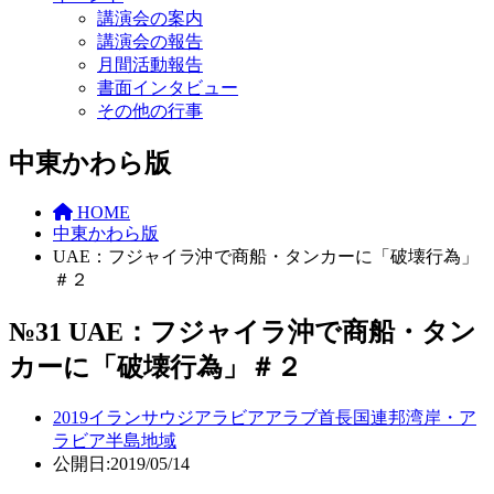
講演会の案内
講演会の報告
月間活動報告
書面インタビュー
その他の行事
中東かわら版
HOME
中東かわら版
UAE：フジャイラ沖で商船・タンカーに「破壊行為」
＃２
№31 UAE：フジャイラ沖で商船・タン
カーに「破壊行為」＃２
2019
イラン
サウジアラビア
アラブ首長国連邦
湾岸・ア
ラビア半島地域
公開日:2019/05/14