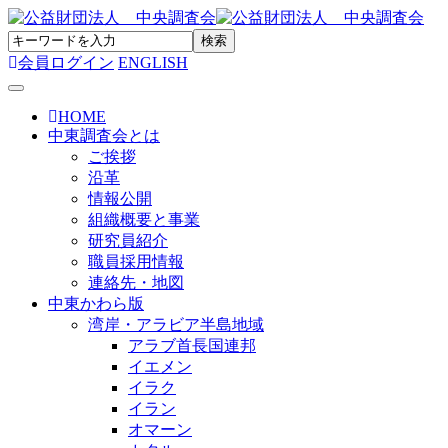
会員ログイン
ENGLISH
Toggle navigation
HOME
中東調査会とは
ご挨拶
沿革
情報公開
組織概要と事業
研究員紹介
職員採用情報
連絡先・地図
中東かわら版
湾岸・アラビア半島地域
アラブ首長国連邦
イエメン
イラク
イラン
オマーン