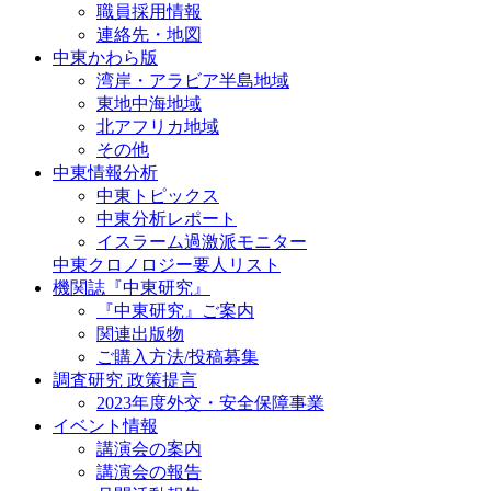
職員採用情報
連絡先・地図
中東かわら版
湾岸・アラビア半島地域
東地中海地域
北アフリカ地域
その他
中東情報分析
中東トピックス
中東分析レポート
イスラーム過激派モニター
中東クロノロジー要人リスト
機関誌『中東研究』
『中東研究』ご案内
関連出版物
ご購入方法/投稿募集
調査研究 政策提言
2023年度外交・安全保障事業
イベント情報
講演会の案内
講演会の報告