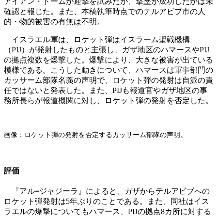
アイアン・ドームが迎撃を試みたが、撃墜が成功したかは未
確認と報じた。また、本稿執筆時点でのテルアビブ市の人
的・物的被害の有無は不明。
イスラエル軍は、ロケット弾はイスラーム聖戦機構
（PIJ）が発射したものと主張し、ガザ地区のハマースやPIJ
の拠点複数を爆撃した。爆撃により、大きな被害が出ている
模様である。こうした動きについて、ハマースは軍事部門の
カッサーム部隊名義の声明で、ロケット弾の発射は自派の責
任ではないと発表した。また、PIJも報道官やガザ地区の事
務所長らが報道機関に対し、ロケット弾の発射を否定した。
画像：ロケット弾の発射を否定するカッサーム部隊の声明。
評価
『アル=ジャジーラ』によると、ガザからテルアビブへの
ロケット弾発射は5年ぶりのことである。また、同社はイス
ラエルの爆撃についてもハマース、PIJの拠点8カ所に対する