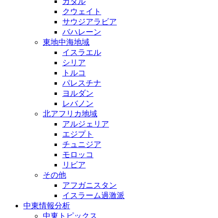
カタル
クウェイト
サウジアラビア
バハレーン
東地中海地域
イスラエル
シリア
トルコ
パレスチナ
ヨルダン
レバノン
北アフリカ地域
アルジェリア
エジプト
チュニジア
モロッコ
リビア
その他
アフガニスタン
イスラーム過激派
中東情報分析
中東トピックス