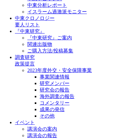
中東分析レポート
イスラーム過激派モニター
中東クロノロジー
要人リスト
『中東研究』
『中東研究』ご案内
関連出版物
ご購入方法/投稿募集
調査研究
政策提言
2023年度外交・安全保障事業
事業関連情報
研究メンバー
研究会の報告
海外調査の報告
コメンタリー
成果の発信
その他
イベント
講演会の案内
講演会の報告