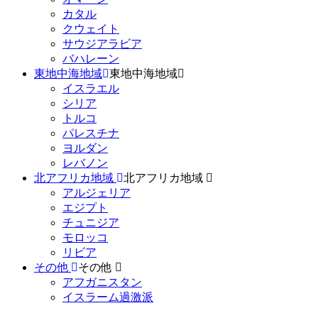
カタル
クウェイト
サウジアラビア
バハレーン
東地中海地域
東地中海地域
イスラエル
シリア
トルコ
パレスチナ
ヨルダン
レバノン
北アフリカ地域
北アフリカ地域
アルジェリア
エジプト
チュニジア
モロッコ
リビア
その他
その他
アフガニスタン
イスラーム過激派