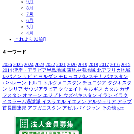
9月
8月
7月
6月
5月
4月
これより以前
キーワード
2026
2025
2024
2023
2022
2021
2020
2019
2018
2017
2016
2015
2014
湾岸・アラビア半島地域
東地中海地域
北アフリカ地域
レバノン
リビア
ヨルダン
モロッコ
パレスチナ
パキスタン
バハレーン
トルコ
トルクメニスタン
チュニジア
タジキスタ
ン
シリア
サウジアラビア
クウェイト
キルギス
カタル
カザ
フスタン
オマーン
エジプト
ウズベキスタン
イラン
イラク
イスラーム過激派
イスラエル
イエメン
アルジェリア
アラブ
首長国連邦
アフガニスタン
アゼルバイジャン
その他
gcc