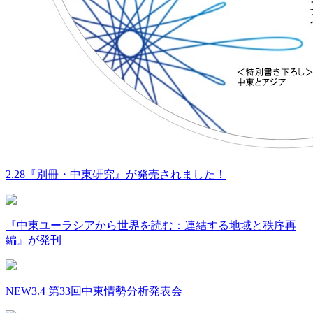
2.28『別冊・中東研究』が発売されました！
『中東ユーラシアから世界を読む：連結する地域と秩序再
編』が発刊
NEW
3.4 第33回中東情勢分析発表会