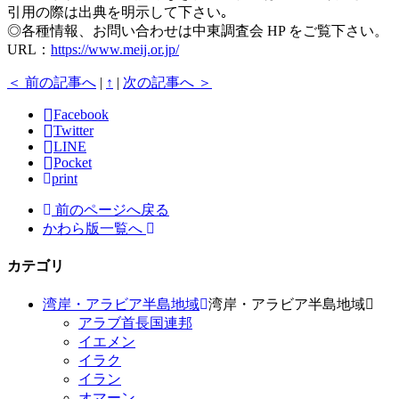
引用の際は出典を明示して下さい｡
◎各種情報、お問い合わせは中東調査会 HP をご覧下さい。
URL：
https://www.meij.or.jp/
＜ 前の記事へ
|
↑
|
次の記事へ ＞
Facebook
Twitter
LINE
Pocket
print
前のページへ戻る
かわら版一覧へ
カテゴリ
湾岸・アラビア半島地域
湾岸・アラビア半島地域
アラブ首長国連邦
イエメン
イラク
イラン
オマーン