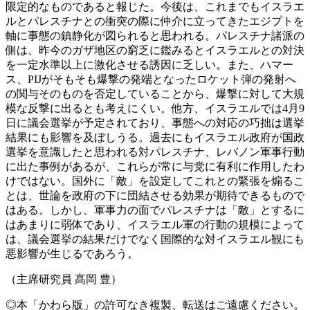
限定的なものであると報じた。今後は、これまでもイスラエ
ルとパレスチナとの衝突の際に仲介に立ってきたエジプトを
軸に事態の鎮静化が図られると思われる。パレスチナ諸派の
側は、昨今のガザ地区の窮乏に鑑みるとイスラエルとの対決
を一定水準以上に激化させる誘因に乏しい。また、ハマー
ス、PIJがそもそも爆撃の発端となったロケット弾の発射へ
の関与そのものを否定していることから、爆撃に対して大規
模な反撃に出るとも考えにくい。他方、イスラエルでは4月9
日に議会選挙が予定されており、事態への対応の巧拙は選挙
結果にも影響を及ぼしうる。過去にもイスラエル政府が国政
選挙を意識したと思われる対パレスチナ、レバノン軍事行動
に出た事例があるが、これらが常に与党に有利に作用したわ
けではない。国外に「敵」を設定してこれとの緊張を煽るこ
とは、世論を政府の下に団結させる効果が期待できるもので
はある。しかし、軍事力の面でパレスチナは「敵」とするに
はあまりに弱体であり、イスラエル軍の行動の規模によって
は、議会選挙の結果だけでなく国際的な対イスラエル観にも
悪影響が生じるであろう。
（主席研究員 髙岡 豊）
◎本「かわら版」の許可なき複製、転送はご遠慮ください。