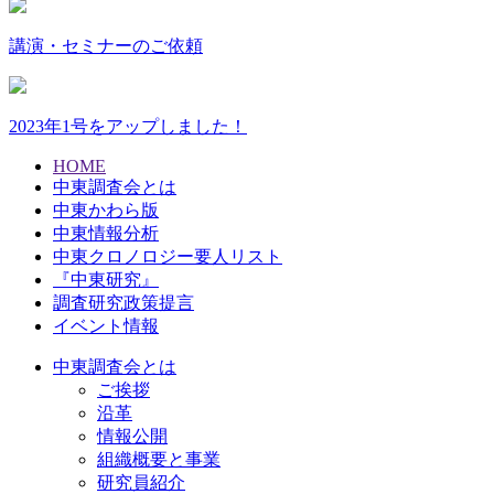
講演・セミナーのご依頼
2023年1号をアップしました！
HOME
中東調査会とは
中東かわら版
中東情報分析
中東クロノロジー要人リスト
『中東研究』
調査研究政策提言
イベント情報
中東調査会とは
ご挨拶
沿革
情報公開
組織概要と事業
研究員紹介