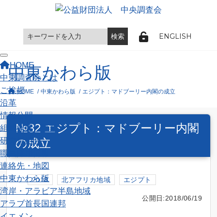
ENGLISH
Toggle navigation
HOME
中東かわら版
中東調査会とは
ご挨拶
HOME
中東かわら版
エジプト：マドブーリー内閣の成立
沿革
情報公開
№32 エジプト：マドブーリー内閣
組織概要と事業
研究員紹介
の成立
職員採用情報
連絡先・地図
中東かわら版
2018
北アフリカ地域
エジプト
湾岸・アラビア半島地域
公開日:2018/06/19
アラブ首長国連邦
イエメン