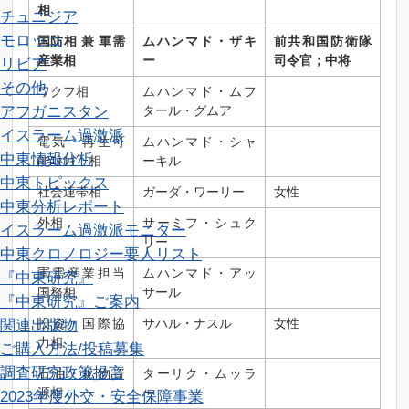
相
チュニジア
モロッコ
国防相 兼 軍需
ムハンマド・ザキ
前共和国防衛隊
産業相
ー
司令官；中将
リビア
その他
ワクフ相
ムハンマド・ムフ
アフガニスタン
タール・グムア
イスラーム過激派
電気・再生可
ムハンマド・シャ
中東情報分析
能ｴﾈﾙｷﾞｰ相
ーキル
中東トピックス
社会連帯相
ガーダ・ワーリー
女性
中東分析レポート
外相
サーミフ・シュク
イスラーム過激派モニター
リー
中東クロノロジー
要人リスト
軍需産業担当
ムハンマド・アッ
『中東研究』
国務相
サール
『中東研究』ご案内
関連出版物
投資・国際協
サハル・ナスル
女性
力相
ご購入方法/投稿募集
調査研究
政策提言
石油・鉱物資
ターリク・ムッラ
源相
ー
2023年度外交・安全保障事業