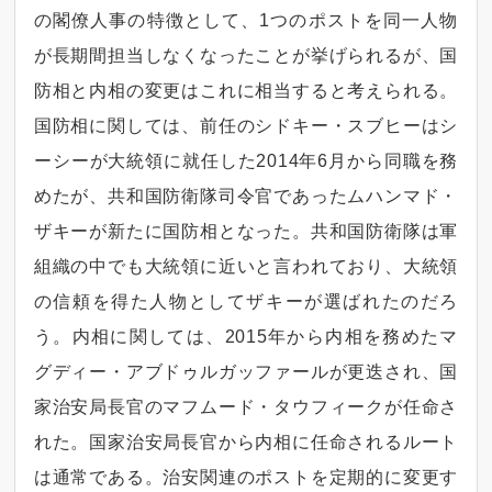
の閣僚人事の特徴として、1つのポストを同一人物
が長期間担当しなくなったことが挙げられるが、国
防相と内相の変更はこれに相当すると考えられる。
国防相に関しては、前任のシドキー・スブヒーはシ
ーシーが大統領に就任した2014年6月から同職を務
めたが、共和国防衛隊司令官であったムハンマド・
ザキーが新たに国防相となった。共和国防衛隊は軍
組織の中でも大統領に近いと言われており、大統領
の信頼を得た人物としてザキーが選ばれたのだろ
う。内相に関しては、2015年から内相を務めたマ
グディー・アブドゥルガッファールが更迭され、国
家治安局長官のマフムード・タウフィークが任命さ
れた。国家治安局長官から内相に任命されるルート
は通常である。治安関連のポストを定期的に変更す