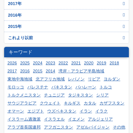
11月
6月
12月
2017年
7月
2月
8月
3月
9月
4月
10月
5月
11月
6月
1月
12月
2016年
7月
2月
8月
3月
9月
4月
10月
5月
11月
6月
1月
12月
2015年
7月
2月
8月
3月
9月
4月
10月
5月
11月
6月
1月
12月
これより以前
7月
2月
8月
3月
9月
4月
10月
5月
11月
6月
1月
7月
2月
8月
キーワード
3月
9月
4月
10月
5月
6月
1月
7月
2月
8月
2026
2025
2024
2023
2022
2021
2020
2019
2018
3月
9月
4月
5月
6月
2017
2016
2015
2014
湾岸・アラビア半島地域
1月
7月
2月
8月
3月
4月
東地中海地域
北アフリカ地域
レバノン
リビア
ヨルダン
5月
6月
1月
7月
2月
3月
モロッコ
パレスチナ
パキスタン
バハレーン
トルコ
4月
5月
6月
1月
トルクメニスタン
チュニジア
タジキスタン
シリア
2月
3月
4月
5月
サウジアラビア
クウェイト
キルギス
カタル
カザフスタン
1月
2月
3月
オマーン
エジプト
ウズベキスタン
イラン
イラク
4月
1月
2月
イスラーム過激派
イスラエル
イエメン
アルジェリア
アラブ首長国連邦
アフガニスタン
アゼルバイジャン
その他
1月