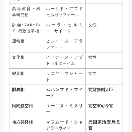
高等教育・科
ハーリド・アブド
学研究相
ゥルガッファール
計画･ﾌｫﾛｰｱｯ
ハーラ・ヒルミ
女性
ﾌﾟ･行政改革相
ー・サイード
運輸相
ヒシャーム・アラ
ファート
文化相
イーナース・アブ
女性
ドゥルダーイム
観光相
ラニヤ・マシャー
女性
ト
財務相
ムハンマド・マイ
前財務副大臣
ート
民間航空相
ユーニス・ミスリ
前空軍司令官
ー
地方開発相
マフムード・シャ
元国家治安局長
アラーウィー
官