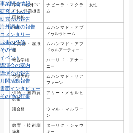
事業関連情報
移民・在外ｴｼﾞ
ナビーラ・マクラ
女性
研究メンバー
ﾌﾟﾄ人問題担当
ム
国務相
研究会の報告
海外調査の報告
法相
ムハンマド・アブ
ドゥルラヒーム
コメンタリー
成果の発信
水資源・灌漑
ムハンマド・アブ
その他
相
ドゥルアーティー
イベント
考古学相
ハーリド・アナー
講演会の案内
ニー
講演会の報告
労働力相
ムハンマド・サア
月間活動報告
ファーン
書面インタビュー
供給・国内貿
アリー・メセルヒ
その他の行事
易相
ー
議会相
ウマル・マルワー
ン
教育・技術訓
ターリク・シャウ
練相
キー