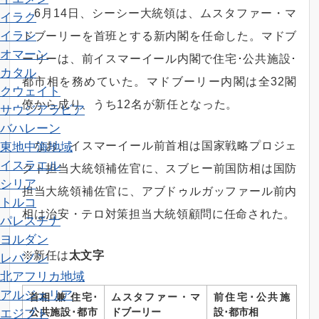
6月14日、シーシー大統領は、ムスタファー・マ
イラク
イラン
ドブーリーを首班とする新内閣を任命した。マドブ
オマーン
ーリーは、前イスマーイール内閣で住宅･公共施設･
カタル
都市相を務めていた。マドブーリー内閣は全32閣
クウェイト
僚から成り、うち12名が新任となった。
サウジアラビア
バハレーン
なお、イスマーイール前首相は国家戦略プロジェ
東地中海地域
イスラエル
クト担当大統領補佐官に、スブヒー前国防相は国防
シリア
担当大統領補佐官に、アブドゥルガッファール前内
トルコ
相は治安・テロ対策担当大統領顧問に任命された。
パレスチナ
ヨルダン
※新任は
太文字
レバノン
北アフリカ地域
アルジェリア
首相
兼 住宅･
ムスタファー・マ
前住宅･公共施
エジプト
公共施設･都市
ドブーリー
設･都市相