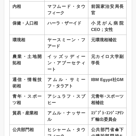
内相
マフムード・タウ
前国家治安局長
フィーク
官
保健・人口相
ハーラ・ザーイド
小児がん病院
CEO；女性
環境相
ヤースミーン・フ
元環境相補佐
アード
農業・土地開
イッズッディー
元カイロ大学副
拓相
ン・アブーセティ
学長
ート
通信・情報技
アムル・サミー
IBM Egypt
社GM
術相
フ・タラアト
青年・スポー
アシュラフ・スブ
元青年･スポーツ
ツ相
ヒー
相補佐
貿易・産業相
アムル・ナッサー
ｴｼﾞﾌﾟﾄ･ｴﾝｼﾞﾆｱﾘﾝ
ル
ｸﾞ輸出委員会
公共部門相
ヒシャーム・タウ
公共部門省傘下