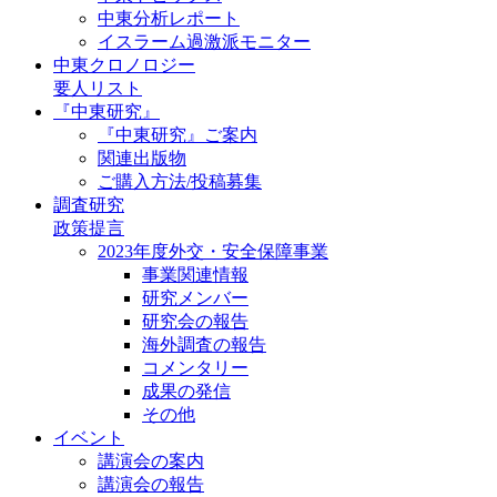
中東分析レポート
イスラーム過激派モニター
中東クロノロジー
要人リスト
『中東研究』
『中東研究』ご案内
関連出版物
ご購入方法/投稿募集
調査研究
政策提言
2023年度外交・安全保障事業
事業関連情報
研究メンバー
研究会の報告
海外調査の報告
コメンタリー
成果の発信
その他
イベント
講演会の案内
講演会の報告