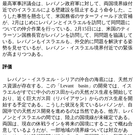
最高軍事評議会は、レバノン政府軍に対して、両国境界線付
近でのイスラエルによる壁建設を阻止するよう命令した。こ
うした事態を懸念して、米国務省のサターフィールド次官補
が、2月はじめにレバノンとイスラエルを訪問して同問題に
ついての仲介作業を行っている。2月15日には、米国のティ
ラーソン国務長官がレバノンを訪問して、同問題を協議して
いる。レバノンもイスラエルも、外交的に問題を解決する姿
勢を見せているが、レバノン・イスラエル境界付近での緊張
が高まりつつある。
評価
レバノン・イスラエル・シリアの沖合の海底には、天然ガ
ス資源が存在する。この「Levant basin」の開発では、イス
ラエルがすでに中小のガス田からの天然ガス生産を開始して
おり、近く巨大ガス田（リバイアサン）からのガス生産を開
始する予定である。こうした状況を見ているレバノンが、自
国沖での天然ガス開発を進めるのは当然である。他方、レバ
ノンとイスラエルの間では、陸上の国境線が未確定である。
両国は、現在の休戦ラインを将来の国境にすることで概ね合
意しているようだが、一部地域の境界線ついては対立があ