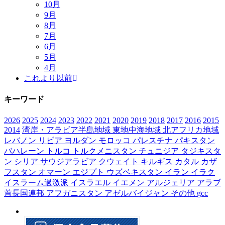
10月
9月
8月
7月
6月
5月
4月
これより以前
キーワード
2026
2025
2024
2023
2022
2021
2020
2019
2018
2017
2016
2015
2014
湾岸・アラビア半島地域
東地中海地域
北アフリカ地域
レバノン
リビア
ヨルダン
モロッコ
パレスチナ
パキスタン
バハレーン
トルコ
トルクメニスタン
チュニジア
タジキスタ
ン
シリア
サウジアラビア
クウェイト
キルギス
カタル
カザ
フスタン
オマーン
エジプト
ウズベキスタン
イラン
イラク
イスラーム過激派
イスラエル
イエメン
アルジェリア
アラブ
首長国連邦
アフガニスタン
アゼルバイジャン
その他
gcc