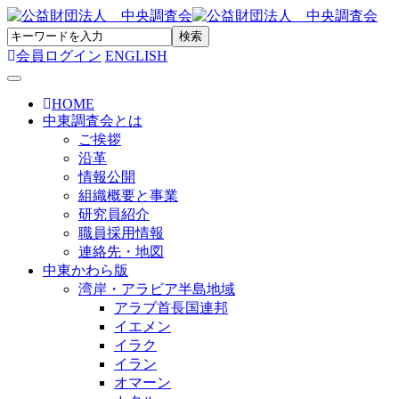
会員ログイン
ENGLISH
Toggle navigation
HOME
中東調査会とは
ご挨拶
沿革
情報公開
組織概要と事業
研究員紹介
職員採用情報
連絡先・地図
中東かわら版
湾岸・アラビア半島地域
アラブ首長国連邦
イエメン
イラク
イラン
オマーン