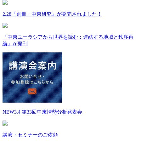
2.28『別冊・中東研究』が発売されました！
『中東ユーラシアから世界を読む：連結する地域と秩序再
編』が発刊
NEW
3.4 第33回中東情勢分析発表会
講演・セミナーのご依頼