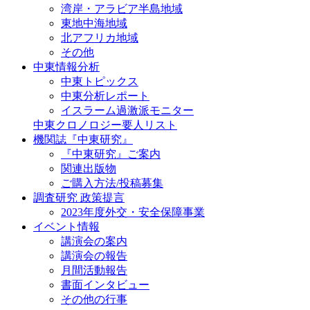
湾岸・アラビア半島地域
東地中海地域
北アフリカ地域
その他
中東情報分析
中東トピックス
中東分析レポート
イスラーム過激派モニター
中東クロノロジー要人リスト
機関誌『中東研究』
『中東研究』ご案内
関連出版物
ご購入方法/投稿募集
調査研究 政策提言
2023年度外交・安全保障事業
イベント情報
講演会の案内
講演会の報告
月間活動報告
書面インタビュー
その他の行事