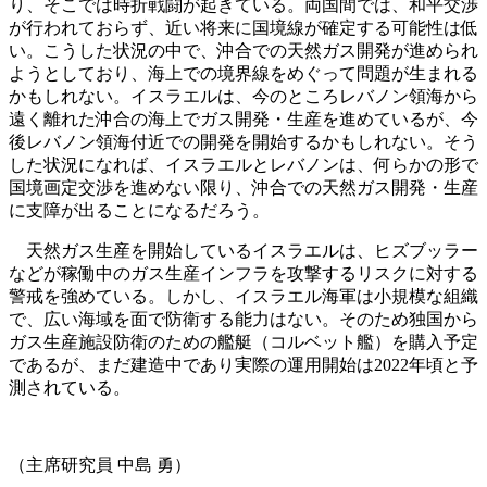
り、そこでは時折戦闘が起きている。両国間では、和平交渉
が行われておらず、近い将来に国境線が確定する可能性は低
い。こうした状況の中で、沖合での天然ガス開発が進められ
ようとしており、海上での境界線をめぐって問題が生まれる
かもしれない。イスラエルは、今のところレバノン領海から
遠く離れた沖合の海上でガス開発・生産を進めているが、今
後レバノン領海付近での開発を開始するかもしれない。そう
した状況になれば、イスラエルとレバノンは、何らかの形で
国境画定交渉を進めない限り、沖合での天然ガス開発・生産
に支障が出ることになるだろう。
天然ガス生産を開始しているイスラエルは、ヒズブッラー
などが稼働中のガス生産インフラを攻撃するリスクに対する
警戒を強めている。しかし、イスラエル海軍は小規模な組織
で、広い海域を面で防衛する能力はない。そのため独国から
ガス生産施設防衛のための艦艇（コルベット艦）を購入予定
であるが、まだ建造中であり実際の運用開始は2022年頃と予
測されている。
（主席研究員 中島 勇）