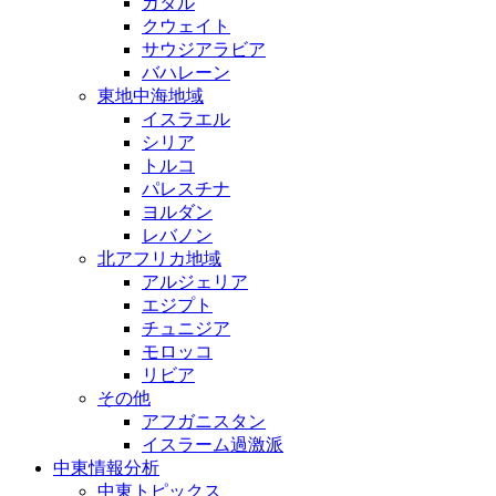
カタル
クウェイト
サウジアラビア
バハレーン
東地中海地域
イスラエル
シリア
トルコ
パレスチナ
ヨルダン
レバノン
北アフリカ地域
アルジェリア
エジプト
チュニジア
モロッコ
リビア
その他
アフガニスタン
イスラーム過激派
中東情報分析
中東トピックス