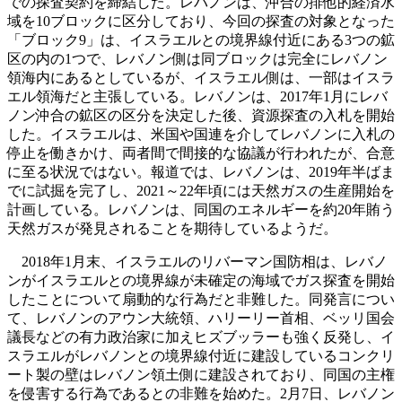
での探査契約を締結した。レバノンは、沖合の排他的経済水
域を10ブロックに区分しており、今回の探査の対象となった
「ブロック9」は、イスラエルとの境界線付近にある3つの鉱
区の内の1つで、レバノン側は同ブロックは完全にレバノン
領海内にあるとしているが、イスラエル側は、一部はイスラ
エル領海だと主張している。レバノンは、2017年1月にレバ
ノン沖合の鉱区の区分を決定した後、資源探査の入札を開始
した。イスラエルは、米国や国連を介してレバノンに入札の
停止を働きかけ、両者間で間接的な協議が行われたが、合意
に至る状況ではない。報道では、レバノンは、2019年半ばま
でに試掘を完了し、2021～22年頃には天然ガスの生産開始を
計画している。レバノンは、同国のエネルギーを約20年賄う
天然ガスが発見されることを期待しているようだ。
2018年1月末、イスラエルのリバーマン国防相は、レバノ
ンがイスラエルとの境界線が未確定の海域でガス探査を開始
したことについて扇動的な行為だと非難した。同発言につい
て、レバノンのアウン大統領、ハリーリー首相、ベッリ国会
議長などの有力政治家に加えヒズブッラーも強く反発し、イ
スラエルがレバノンとの境界線付近に建設しているコンクリ
ート製の壁はレバノン領土側に建設されており、同国の主権
を侵害する行為であるとの非難を始めた。2月7日、レバノン