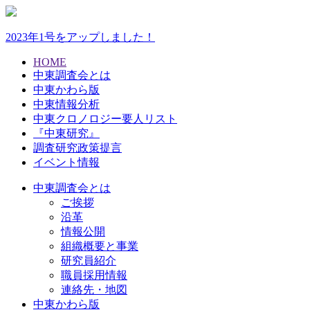
2023年1号をアップしました！
HOME
中東調査会とは
中東かわら版
中東情報分析
中東クロノロジー要人リスト
『中東研究』
調査研究政策提言
イベント情報
中東調査会とは
ご挨拶
沿革
情報公開
組織概要と事業
研究員紹介
職員採用情報
連絡先・地図
中東かわら版