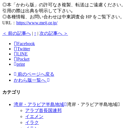
◎本「かわら版」の許可なき複製、転送はご遠慮ください。
引用の際は出典を明示して下さい｡
◎各種情報、お問い合わせは中東調査会 HP をご覧下さい。
URL：
https://www.meij.or.jp/
＜ 前の記事へ
|
↑
|
次の記事へ ＞
Facebook
Twitter
LINE
Pocket
print
前のページへ戻る
かわら版一覧へ
カテゴリ
湾岸・アラビア半島地域
湾岸・アラビア半島地域
アラブ首長国連邦
イエメン
イラク