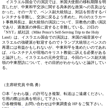
イスラエル国会での演説では、米国大使館の移転期限を明
言したが、中東和平交渉に関する具体的な政策への言及はな
かった。その一方で、ペンス副大統領は、対話を拒否するパ
レスチナを非難し、交渉に戻るよう求めた。PLOのエラカー
ト事務局長は、副大統領の演説について、宗教色の濃い演説
であり、過激派の伸長に資すると非難している。23日の
『NYT』紙社説（Mike Pence’s Self-Serving Trip to the Holy
Land）は、イスラエル国会での演説は、米国の福音派やイ
スラエルの強硬派が歓迎するのでトランプ大統領とペンスの
再選には有益かもしれないが、中東和平を進めたいのであれ
ば、パレスチナ人や現地のキリスト教徒に訴える必要がある
と論評した。イスラエルの元外交官は、今回のペンス副大統
領の中東歴訪について、その目的がわからないと論評してい
る。
（主席研究員 中島 勇）
◎本「かわら版」の許可なき複製、転送はご遠慮ください。
引用の際は出典を明示して下さい｡
◎各種情報、お問い合わせは中東調査会 HP をご覧下さい。