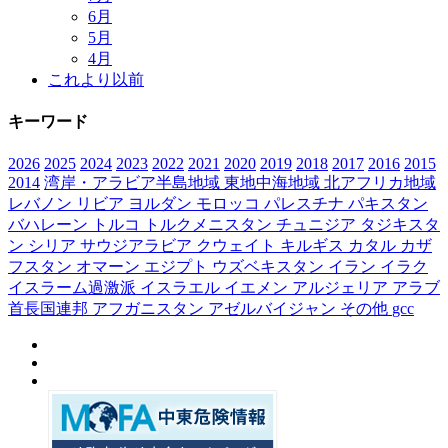
6月
5月
4月
これより以前
キーワード
2026
2025
2024
2023
2022
2021
2020
2019
2018
2017
2016
2015
2014
湾岸・アラビア半島地域
東地中海地域
北アフリカ地域
レバノン
リビア
ヨルダン
モロッコ
パレスチナ
パキスタン
バハレーン
トルコ
トルクメニスタン
チュニジア
タジキスタ
ン
シリア
サウジアラビア
クウェイト
キルギス
カタル
カザ
フスタン
オマーン
エジプト
ウズベキスタン
イラン
イラク
イスラーム過激派
イスラエル
イエメン
アルジェリア
アラブ
首長国連邦
アフガニスタン
アゼルバイジャン
その他
gcc