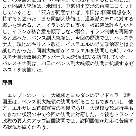
また同副大統領は、米国は、中東和平交渉の再開にコミット
していること、「双方が同意すれば」米国は2国家構想を支
持すると述べた。また同副大統領は、過激派のテロに対する
戦いを進めること、イランのテロ支援、核武装は許さないと
し、イランが核合意を順守しない場合、イラン制裁を再開す
ると述べた。ペンス副大統領は、今回の歴訪では、パレスチ
ナ人、現地のキリスト教徒、イスラエルの野党政治家とは会
談しなかった。同副大統領がイスラエルを訪問した時、パレ
スチナ自治政府のアッバース大統領はEUを訪問していた。
パレスチナ側は、23日にペンス副大統領の訪問に抗議するゼ
ネストを実施した。
評価
エジプトのシーシー大統領とヨルダンのアブドッラー2世
国王は、ペンス副大統領の訪問を断ることもできないし、他
方、エルサレム首都宣言の直後であり、大規模な歓迎行事も
できない状況の中で今回の訪問に対応した。今後もトランプ
政権の要人のアラブ諸国訪問では、訪問国側が対応に苦慮す
る状況が続くだろう。