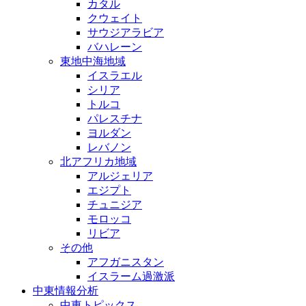
カタル
クウェイト
サウジアラビア
バハレーン
東地中海地域
イスラエル
シリア
トルコ
パレスチナ
ヨルダン
レバノン
北アフリカ地域
アルジェリア
エジプト
チュニジア
モロッコ
リビア
その他
アフガニスタン
イスラーム過激派
中東情報分析
中東トピックス