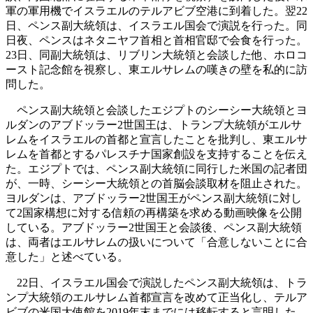
軍の軍用機でイスラエルのテルアビブ空港に到着した。翌22
日、ペンス副大統領は、イスラエル国会で演説を行った。同
日夜、ペンスはネタニヤフ首相と首相官邸で会食を行った。
23日、同副大統領は、リブリン大統領と会談した他、ホロコ
ースト記念館を視察し、東エルサレムの嘆きの壁を私的に訪
問した。
ペンス副大統領と会談したエジプトのシーシー大統領とヨ
ルダンのアブドッラー2世国王は、トランプ大統領がエルサ
レムをイスラエルの首都と宣言したことを批判し、東エルサ
レムを首都とするパレスチナ国家創設を支持することを伝え
た。エジプトでは、ペンス副大統領に同行した米国の記者団
が、一時、シーシー大統領との首脳会談取材を阻止された。
ヨルダンは、アブドッラー2世国王がペンス副大統領に対し
て2国家構想に対する信頼の再構築を求める動画映像を公開
している。アブドッラー2世国王と会談後、ペンス副大統領
は、両者はエルサレムの扱いについて「合意しないことに合
意した」と述べている。
22日、イスラエル国会で演説したペンス副大統領は、トラ
ンプ大統領のエルサレム首都宣言を改めて正当化し、テルア
ビブの米国大使館を2019年末までには移転すると言明した。