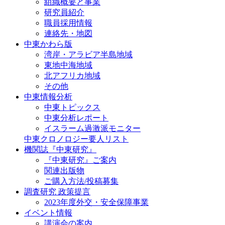
組織概要と事業
研究員紹介
職員採用情報
連絡先・地図
中東かわら版
湾岸・アラビア半島地域
東地中海地域
北アフリカ地域
その他
中東情報分析
中東トピックス
中東分析レポート
イスラーム過激派モニター
中東クロノロジー要人リスト
機関誌『中東研究』
『中東研究』ご案内
関連出版物
ご購入方法/投稿募集
調査研究 政策提言
2023年度外交・安全保障事業
イベント情報
講演会の案内