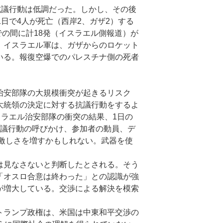
抗議行動は低調だった。しかし、その後
日で4人が死亡（西岸2、ガザ2）する
での間に計18発（イスラエル側報道）が
。イスラエル軍は、ガザからのロケット
いる。報復空爆でのパレスチナ側の死者
治安部隊の大規模衝突が起きるリスク
大統領の決定に対する抗議行動をするよ
スラエル治安部隊の衝突の結果、1日の
抗議行動の呼びかけ、参加者の動員、デ
層激しさを増すかもしれない。武器を使
は見なさないと判断したとされる。そう
「オスロ合意は終わった」との認識が強
が増大している。交渉による解決を模索
トランプ政権は、米国は中東和平交渉の