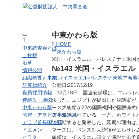
中東かわら版
Toggle navigation
HOME
中東調査会とは
中東かわら版
ご挨拶
米国・イスラエル・パレスチナ：米国
沿革
№143 米国・イスラエ
情報公開
組織概要と事業
2017
イスラエル
パレスチナ
東地中海地
研究員紹介
公開日:2017/12/19
職員採用情報
12月18日、国連安保理は、エルサレ
連絡先・地図
決した。エジプトが提出した決議案が
中東かわら版
ース大統領が22の国際機関や国際条約
湾岸・アラビア半島地域
ると報道されている。一方、ホワイトハ
アラブ首長国連邦
で延期すると発表した。延期の理由は
イエメン
マースは、ペンス副大統領がエルサレ
イラク
統領は、イスラエル国会で演説する予