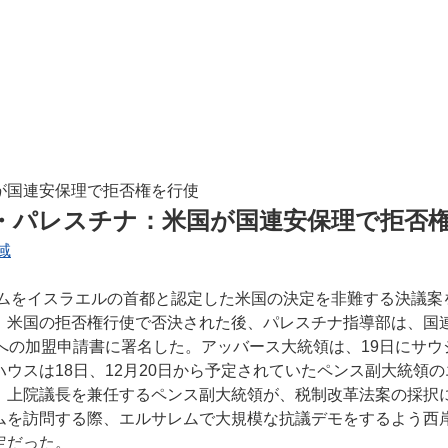
が国連安保理で拒否権を行使
ル・パレスチナ：米国が国連安保理で拒否
域
ムをイスラエルの首都と認定した米国の決定を非難する決議案を
、米国の拒否権行使で否決された後、パレスチナ指導部は、国
への加盟申請書に署名した。アッバース大統領は、19日にサ
ウスは18日、12月20日から予定されていたペンス副大統領
、上院議長を兼任するペンス副大統領が、税制改革法案の採択
ムを訪問する際、エルサレムで大規模な抗議デモをするよう西
定だった。