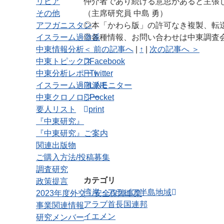
リビア
仲介者であり続ける意思があると主張
その他
（主席研究員 中島 勇）
アフガニスタン
◎本「かわら版」の許可なき複製、転
イスラーム過激派
◎各種情報、お問い合わせは中東調査会 
中東情報分析
＜ 前の記事へ
|
↑
|
次の記事へ ＞
中東トピックス
Facebook
中東分析レポート
Twitter
イスラーム過激派モニター
LINE
中東クロノロジー
Pocket
要人リスト
print
『中東研究』
『中東研究』ご案内
関連出版物
ご購入方法/投稿募集
調査研究
カテゴリ
政策提言
湾岸・アラビア半島地域
2023年度外交・安全保障事業
アラブ首長国連邦
事業関連情報
イエメン
研究メンバー