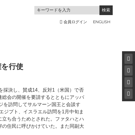
ENGLISH
会員ログイン
権を行使
採決し、賛成14、反対1（米国）で否
連総会の開催を要請するとともにアッバ
ウジを訪問してサルマーン国王と会談す
のエジプト、イスラエル訪問を1月中旬ま
に立ち合うためとされた。ファタハとハ
岸の住民に呼びかけていた。また同副大