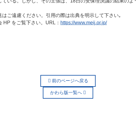
している。しかし、その主張は、18日の安保理決議の結果のよ
送はご遠慮ください。引用の際は出典を明示して下さい｡
HP をご覧下さい。URL：
https://www.meij.or.jp/
前のページへ戻る
かわら版一覧へ