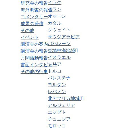
イラク
研究会の報告
イラン
海外調査の報告
オマーン
コメンタリー
カタル
成果の発信
クウェイト
その他
サウジアラビア
イベント
バハレーン
講演会の案内
東地中海地域
講演会の報告
イスラエル
月間活動報告
シリア
書面インタビュー
トルコ
その他の行事
パレスチナ
ヨルダン
レバノン
北アフリカ地域
アルジェリア
エジプト
チュニジア
モロッコ