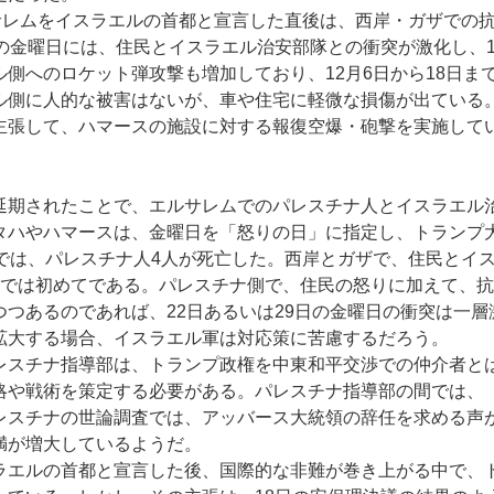
サレムをイスラエルの首都と宣言した直後は、西岸・ガザでの
の金曜日には、住民とイスラエル治安部隊との衝突が激化し、1
側へのロケット弾攻撃も増加しており、12月6日から18日ま
ル側に人的な被害はないが、車や住宅に軽微な損傷が出ている
主張して、ハマースの施設に対する報復空爆・砲撃を実施して
期されたことで、エルサレムでのパレスチナ人とイスラエル
タハやハマースは、金曜日を「怒りの日」に指定し、トランプ
では、パレスチナ人4人が死亡した。西岸とガザで、住民とイ
年では初めてである。パレスチナ側で、住民の怒りに加えて、
つあるのであれば、22日あるいは29日の金曜日の衝突は一
拡大する場合、イスラエル軍は対応策に苦慮するだろう。
スチナ指導部は、トランプ政権を中東和平交渉での仲介者と
略や戦術を策定する必要がある。パレスチナ指導部の間では、
レスチナの世論調査では、アッバース大統領の辞任を求める声
満が増大しているようだ。
エルの首都と宣言した後、国際的な非難が巻き上がる中で、