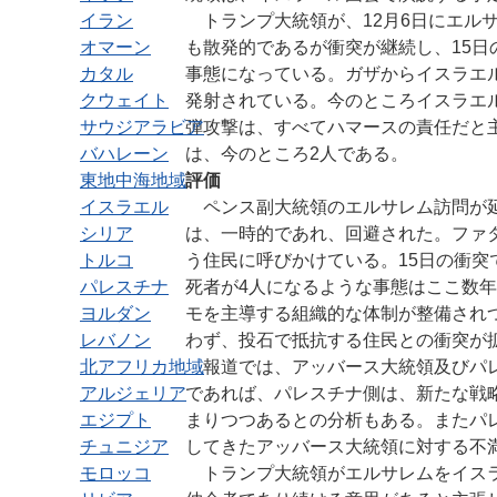
イラン
トランプ大統領が、12月6日にエル
オマーン
も散発的であるが衝突が継続し、15日
カタル
事態になっている。ガザからイスラエル
クウェイト
発射されている。今のところイスラエ
サウジアラビア
弾攻撃は、すべてハマースの責任だと
バハレーン
は、今のところ2人である。
東地中海地域
評価
イスラエル
ペンス副大統領のエルサレム訪問が延
シリア
は、一時的であれ、回避された。ファ
トルコ
う住民に呼びかけている。15日の衝突
パレスチナ
死者が4人になるような事態はここ数
ヨルダン
モを主導する組織的な体制が整備されつ
レバノン
わず、投石で抵抗する住民との衝突が
北アフリカ地域
報道では、アッバース大統領及びパレ
アルジェリア
であれば、パレスチナ側は、新たな戦
エジプト
まりつつあるとの分析もある。またパ
チュニジア
してきたアッバース大統領に対する不
モロッコ
トランプ大統領がエルサレムをイスラ