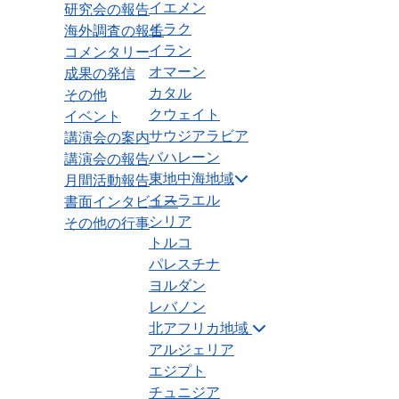
イエメン
研究会の報告
イラク
海外調査の報告
イラン
コメンタリー
オマーン
成果の発信
カタル
その他
クウェイト
イベント
サウジアラビア
講演会の案内
バハレーン
講演会の報告
東地中海地域
月間活動報告
イスラエル
書面インタビュー
シリア
その他の行事
トルコ
パレスチナ
ヨルダン
レバノン
北アフリカ地域
アルジェリア
エジプト
チュニジア