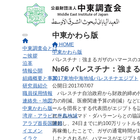
中東かわら版
Toggle navigation
HOME
中東調査会とは
中東かわら版
ご挨拶
パレスチナ：強まるガザのハマースの
沿革
№66 パレスチナ：強ま
情報公開
組織概要と事業
2017
東地中海地域
パレスチナ
エジプト
研究員紹介
公開日:2017/07/07
職員採用情報
パレスチナ自治政府から財政的締め付
連絡先・地図
力の削減、医療関連予算の削減）など
中東かわら版
ールを団長とする代表団がエジプトを
湾岸・アラビア半島地域
れたムハンマド・ダハラーンらとの協
アラブ首長国連邦
開始し、24日までに約100万リット
イエメン
再稼働したことで、ガザの通電時間が1
イラク
したとされるが、ハマースがエジプト