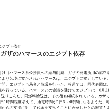
エジプト依存
るガザのハマースのエジプト依存
け（ハマース系公務員への給与削減、ガザの発電所用の燃料
により苦境に立たされたハマースは、エジプトに接近している
訪問、エジプト当局者と協議を行った。報道では、同代表団は
議を行っている。ハマースとの協議を受けてエジプトは、6月2
ルを送りこんだ。同燃料輸送は、その後も継続されている。ガザ
日1時間程度増えて、通電時間が1日3～4時間になるようだ。
側からの支援に対して代金を支払うことに合意したとの報道も