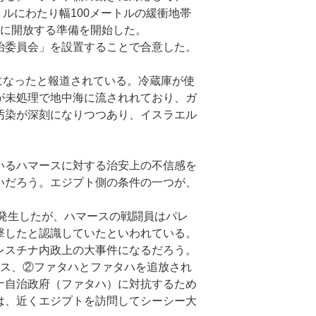
ルにわたり幅100メートルの緩衝地帯
的に開放する準備を開始した。
治委員会」を設置することで合意した。
になったと報道されている。冷蔵庫が使
が未処理で地中海に流されれており、ガ
汚染が深刻になりつつあり、イスラエル
いるハマースに対する治安上の不信感を
いだろう。エジプト側の条件の一つが、
発生したが、ハマースの戦闘員はパレ
撃したと認識していたといわれている。
レスチナ内政上の大事件になるだろう。
ース、②ファタハとファタハを追放され
ナ自治政府（ファタハ）に対抗するため
は、近くエジプトを訪問してシーシー大