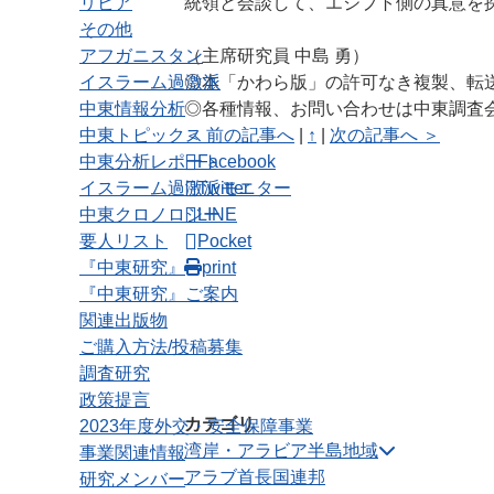
リビア
統領と会談して、エジプト側の真意を
その他
アフガニスタン
（主席研究員 中島 勇）
イスラーム過激派
◎本「かわら版」の許可なき複製、転
中東情報分析
◎各種情報、お問い合わせは中東調査会 
中東トピックス
＜ 前の記事へ
|
↑
|
次の記事へ ＞
中東分析レポート
Facebook
イスラーム過激派モニター
Twitter
中東クロノロジー
LINE
要人リスト
Pocket
『中東研究』
print
『中東研究』ご案内
関連出版物
ご購入方法/投稿募集
調査研究
政策提言
カテゴリ
2023年度外交・安全保障事業
湾岸・アラビア半島地域
事業関連情報
アラブ首長国連邦
研究メンバー