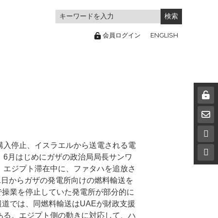
ENGLISH
会員ログイン
購入停止、イスラエルから送電される電
。6月はじめにガザの政治局局長サンワ
、エジプト滞在中に、ファタハを追放さ
1日からガザの発電所向けの燃料輸送を
で操業を停止していた発電所が部分的に
報道では、同燃料輸送はUAEが財政支援
ある。エジプト側の動きに対応して、ハ