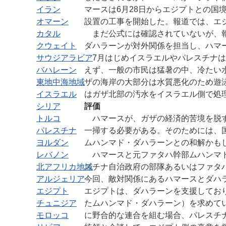
イラン
マースは6月28日からエジプトとの国
オマーン
設置の工事を開始した。報道では、エ
カタル
まだ公式には確認されていないが、報
クウェイト
ダハラーンが対外関係を担当し、ハマ
サウジアラビア
7月はじめイスラエルやパレスチナは
バハレーン
えず、一般の市民は猛暑の中、冷たい
東地中海地域
ザの海岸の大部分は水質悪化のため遊
イスラエル
はガザ北部の汚水をイスラエル側で処
シリア
評価
トルコ
ハマースが、ガザの経済的苦境を脱す
パレスチナ
一掃する必要がある。そのためには、
ヨルダン
ムハンマド・ダハラーンとの和解かも
レバノン
ハマースと元ファタハ幹部ムハンマド
北アフリカ地域
スチナ自治政府の部隊あるいはファタ
アルジェリア
今回、敵対関係にあるハマースとダハ
エジプト
エジプトは、ダハラーンを支援してお
チュニジア
たムハンマド・ダハラーン）を求めて
モロッコ
に野合的な連合を組む場合、パレスチ