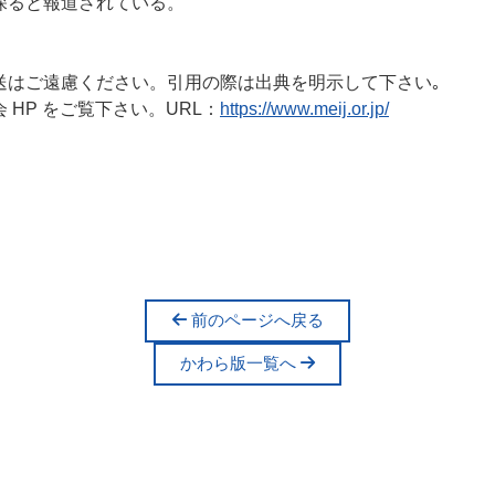
探ると報道されている。
送はご遠慮ください。引用の際は出典を明示して下さい｡
HP をご覧下さい。URL：
https://www.meij.or.jp/
前のページへ戻る
かわら版一覧へ