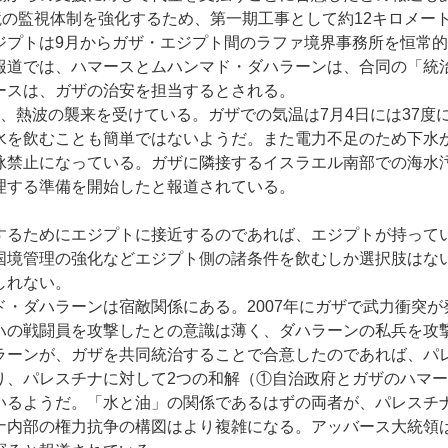
境の監視体制を強化するため、第一期工事として約12キロメート
ジプトは9月からガザ・エジプト間のラファ境界事務所を恒常
道では、ハマースとムハンマド・ダハラーンは、合同の「統
ースは、ガザの治安を担当するとされる。
、熱波の襲来を受けている。ガザでの気温は7月4日には37度
水を飲むことも簡単ではないようだ。また電力不足のため下水
泳禁止になっている。ガザに隣接するイスラエル南部での海水
理する準備を開始したと報道されている。
るためにエジプトに接近するのであれば、エジプトが持って
国境管理の強化などエジプト側の諸条件を飲むしか選択肢はな
しれない。
・ダハラーンは宿敵関係にある。2007年にガザで武力衝突が
ハの戦闘員を攻撃したとの意識は薄く、ダハラーンの私兵を攻
ラーンが、ガザを共同統治することで合意したのであれば、パ
り、パレスチナに対して2つの和解（①自治政府とガザのハマ
いるようだ。「水と油」の関係であるはずの両者が、パレスチ
ナ内部の権力抗争の構図はより複雑になる。アッバース大統領