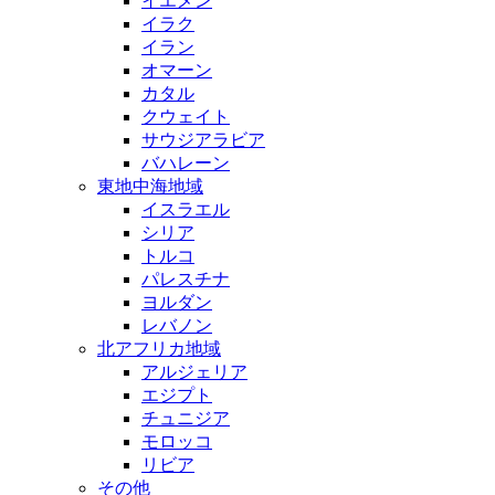
イエメン
イラク
イラン
オマーン
カタル
クウェイト
サウジアラビア
バハレーン
東地中海地域
イスラエル
シリア
トルコ
パレスチナ
ヨルダン
レバノン
北アフリカ地域
アルジェリア
エジプト
チュニジア
モロッコ
リビア
その他