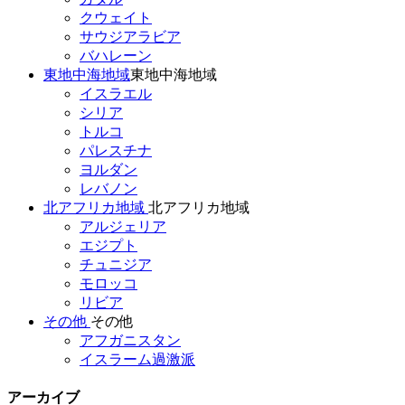
クウェイト
サウジアラビア
バハレーン
東地中海地域
東地中海地域
イスラエル
シリア
トルコ
パレスチナ
ヨルダン
レバノン
北アフリカ地域
北アフリカ地域
アルジェリア
エジプト
チュニジア
モロッコ
リビア
その他
その他
アフガニスタン
イスラーム過激派
アーカイブ