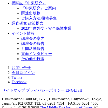
機関誌『中東研究』
『中東研究』ご案内
関連出版物
ご購入方法/投稿募集
調査研究 政策提言
2023年度外交・安全保障事業
イベント情報
講演会の案内
講演会の報告
月間活動報告
書面インタビュー
その他の行事
お問い合せ
会員ログイン
Twitter
Facebook
サイトマップ
プライバシーポリシー
ENGLISH
Hirakawacho Court 6F, 1-1-1, Hirakawacho, Chiyoda-ku, Tokyo,
Japan (zip102-0093) TEL:03-6261-4554 FAX:03-6261-4550
Copyright © 2015-
2026
The Middle East Institute of Japan
. All