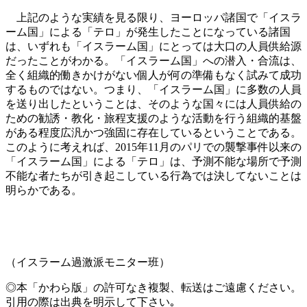
上記のような実績を見る限り、ヨーロッパ諸国で「イスラ
ーム国」による「テロ」が発生したことになっている諸国
は、いずれも「イスラーム国」にとっては大口の人員供給源
だったことがわかる。「イスラーム国」への潜入・合流は、
全く組織的働きかけがない個人が何の準備もなく試みて成功
するものではない。つまり、「イスラーム国」に多数の人員
を送り出したということは、そのような国々には人員供給の
ための勧誘・教化・旅程支援のような活動を行う組織的基盤
がある程度広汎かつ強固に存在しているということである。
このように考えれば、2015
年
11
月のパリでの襲撃事件以来の
「イスラーム国」による「テロ」は、予測不能な場所で予測
不能な者たちが引き起こしている行為では決してないことは
明らかである。
（イスラーム過激派モニター班）
◎本「かわら版」の許可なき複製、転送はご遠慮ください。
引用の際は出典を明示して下さい｡