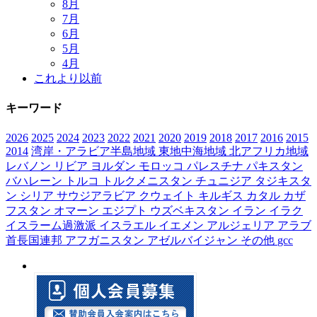
8月
7月
6月
5月
4月
これより以前
キーワード
2026
2025
2024
2023
2022
2021
2020
2019
2018
2017
2016
2015
2014
湾岸・アラビア半島地域
東地中海地域
北アフリカ地域
レバノン
リビア
ヨルダン
モロッコ
パレスチナ
パキスタン
バハレーン
トルコ
トルクメニスタン
チュニジア
タジキスタ
ン
シリア
サウジアラビア
クウェイト
キルギス
カタル
カザ
フスタン
オマーン
エジプト
ウズベキスタン
イラン
イラク
イスラーム過激派
イスラエル
イエメン
アルジェリア
アラブ
首長国連邦
アフガニスタン
アゼルバイジャン
その他
gcc