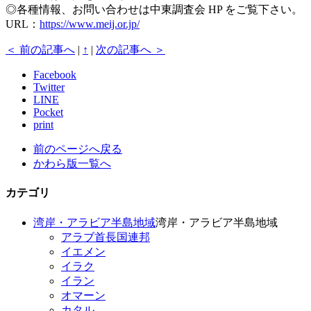
◎各種情報、お問い合わせは中東調査会 HP をご覧下さい。
URL：
https://www.meij.or.jp/
＜ 前の記事へ
|
↑
|
次の記事へ ＞
Facebook
Twitter
LINE
Pocket
print
前のページへ戻る
かわら版一覧へ
カテゴリ
湾岸・アラビア半島地域
湾岸・アラビア半島地域
アラブ首長国連邦
イエメン
イラク
イラン
オマーン
カタル