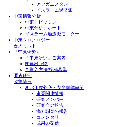
アフガニスタン
イスラーム過激派
中東情報分析
中東トピックス
中東分析レポート
イスラーム過激派モニター
中東クロノロジー
要人リスト
『中東研究』
『中東研究』ご案内
関連出版物
ご購入方法/投稿募集
調査研究
政策提言
2023年度外交・安全保障事業
事業関連情報
研究メンバー
研究会の報告
海外調査の報告
コメンタリー
成果の発信