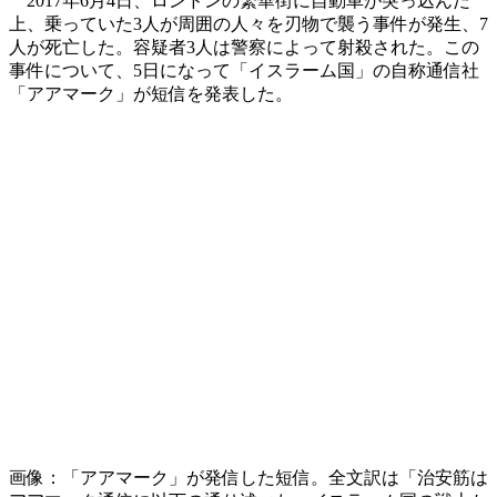
2017
年6
月
4
日、ロンドンの繁華街に自動車が突っ込んだ
上、乗っていた
3
人が周囲の人々を刃物で襲う事件が発生、
7
人が死亡した。容疑者
3
人は警察によって射殺された。この
事件について、
5
日になって「イスラーム国」の自称通信社
「アアマーク」が短信を発表した。
画像：「アアマーク」が発信した短信。全文訳は「治安筋は