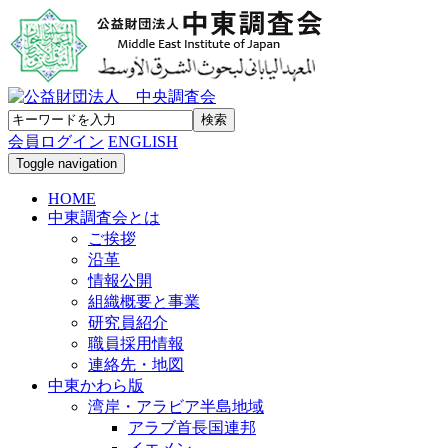
会員ログイン
ENGLISH
Toggle navigation
HOME
中東調査会とは
ご挨拶
沿革
情報公開
組織概要と事業
研究員紹介
職員採用情報
連絡先・地図
中東かわら版
湾岸・アラビア半島地域
アラブ首長国連邦