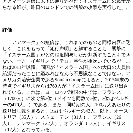
アアマーク通信に以下の通り述べた：イスラーム国の戦士か
らなる班が、昨日のロンドンでの諸般の攻撃を実行した」。
評価
「アアマーク」の短信は、これまでのものと同様内容に乏
しく、これをもって「犯行声明」と解することも、襲撃に
「イスラーム国」がどの程度関与したか判断することもでき
ない。一方、イギリスで「テロ」事件が相次いでいるが、こ
れは2011
年以降、同国が「イスラーム国」への大口の人員供
給源だったことに鑑みればなんら不思議なことではない。ア
メリカの治安企業である
Soufan Group
によると、
2015
年末の
時点でイギリスからは
760
人が「イスラーム国」に送り出さ
れている。これは、ヨーロッパ諸国の中では、フランス
（
1700
人）に次ぐ第
2
位（ドイツも同数で
2
位。
3
位はベルギ
ーの
470
人。）である。また、同時期の人口
100
万人あたりの
送り出し数を見ると、
1
位はベルギーの
42
人、以下、オース
トリア（
35
人）、スウェーデン（
31
人）、フランス（
26
人）、デンマーク（
22
人）、オランダ（
13
人）、イギリス
（
12
人）となっている。