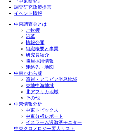
『中東研究』
調査研究政策提言
イベント情報
中東調査会とは
ご挨拶
沿革
情報公開
組織概要と事業
研究員紹介
職員採用情報
連絡先・地図
中東かわら版
湾岸・アラビア半島地域
東地中海地域
北アフリカ地域
その他
中東情報分析
中東トピックス
中東分析レポート
イスラーム過激派モニター
中東クロノロジー要人リスト