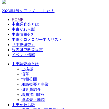
2023年1号をアップしました！
HOME
中東調査会とは
中東かわら版
中東情報分析
中東クロノロジー要人リスト
『中東研究』
調査研究政策提言
イベント情報
中東調査会とは
ご挨拶
沿革
情報公開
組織概要と事業
研究員紹介
職員採用情報
連絡先・地図
中東かわら版