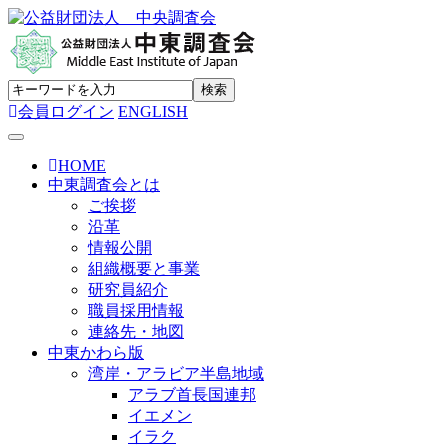
会員ログイン
ENGLISH
Toggle navigation
HOME
中東調査会とは
ご挨拶
沿革
情報公開
組織概要と事業
研究員紹介
職員採用情報
連絡先・地図
中東かわら版
湾岸・アラビア半島地域
アラブ首長国連邦
イエメン
イラク