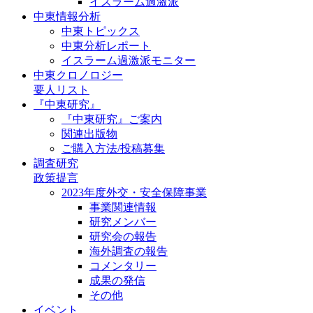
イスラーム過激派
中東情報分析
中東トピックス
中東分析レポート
イスラーム過激派モニター
中東クロノロジー
要人リスト
『中東研究』
『中東研究』ご案内
関連出版物
ご購入方法/投稿募集
調査研究
政策提言
2023年度外交・安全保障事業
事業関連情報
研究メンバー
研究会の報告
海外調査の報告
コメンタリー
成果の発信
その他
イベント