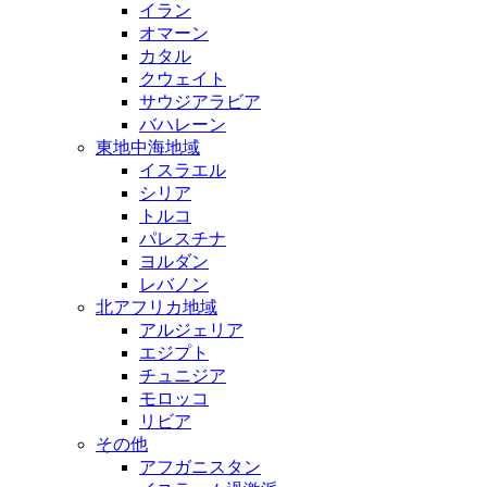
イラン
オマーン
カタル
クウェイト
サウジアラビア
バハレーン
東地中海地域
イスラエル
シリア
トルコ
パレスチナ
ヨルダン
レバノン
北アフリカ地域
アルジェリア
エジプト
チュニジア
モロッコ
リビア
その他
アフガニスタン