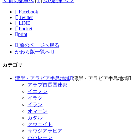
＜ 前の記事へ
|
↑
|
次の記事へ ＞
Facebook
Twitter
LINE
Pocket
print
前のページへ戻る
かわら版一覧へ
カテゴリ
湾岸・アラビア半島地域
湾岸・アラビア半島地域
アラブ首長国連邦
イエメン
イラク
イラン
オマーン
カタル
クウェイト
サウジアラビア
バハレーン