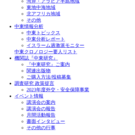
湾岸・アラビア半島地域
東地中海地域
北アフリカ地域
その他
中東情報分析
中東トピックス
中東分析レポート
イスラーム過激派モニター
中東クロノロジー要人リスト
機関誌『中東研究』
『中東研究』ご案内
関連出版物
ご購入方法/投稿募集
調査研究 政策提言
2023年度外交・安全保障事業
イベント情報
講演会の案内
講演会の報告
月間活動報告
書面インタビュー
その他の行事