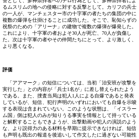
讐として、多神崇拝者へのテロ行為として、多神崇拝者によ
るムスリムの地への侵略に対する反撃として。カリフの兵士
の一人が、マンチェスター市の十字軍の者たちの集団の中に
複数の爆弾を仕掛けることに成功した。そこで、恥知らずの
祝祭のための「アリーナ」の建物で複数の爆弾が爆発した。
これにより、十字軍の者およそ30
人が死亡、
70
人が負傷し
た。次は十字軍の者やその仲間たちにとって、より激しく、
より悪くなる。
評価
「アアマーク」の短信については、当初「治安班が攻撃を
実行した」との内容が「兵士1
名が」に差し替えられたよう
である。また、捜査当局は犯人
1
人による自爆であると発表
しているが、短信、犯行声明のいずれにおいても自爆を示唆
する表現は含まれていない。このような状態は、「イスラー
ム国」側は犯人のみが知りうる事実を情報として持っている
と解釈することもできようが、出撃動画や犯人の演説のよう
な、より説得力のある材料を早期に提示できなければ、短信
も声明も既出の報道を後追いして作文したに過ぎない可能性