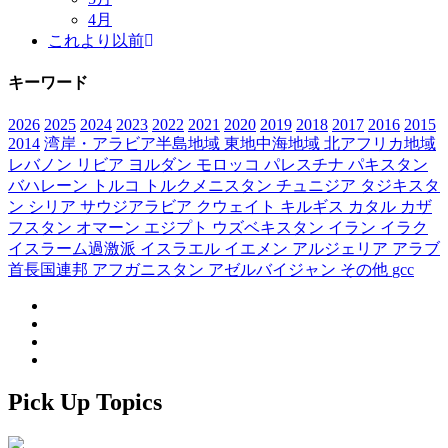
4月
これより以前
キーワード
2026
2025
2024
2023
2022
2021
2020
2019
2018
2017
2016
2015
2014
湾岸・アラビア半島地域
東地中海地域
北アフリカ地域
レバノン
リビア
ヨルダン
モロッコ
パレスチナ
パキスタン
バハレーン
トルコ
トルクメニスタン
チュニジア
タジキスタ
ン
シリア
サウジアラビア
クウェイト
キルギス
カタル
カザ
フスタン
オマーン
エジプト
ウズベキスタン
イラン
イラク
イスラーム過激派
イスラエル
イエメン
アルジェリア
アラブ
首長国連邦
アフガニスタン
アゼルバイジャン
その他
gcc
Pick Up Topics