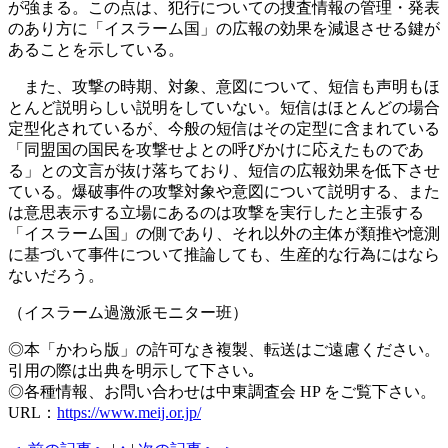
が強まる。この点は、犯行についての捜査情報の管理・発表
のあり方に「イスラーム国」の広報の効果を減退させる鍵が
あることを示している。
また、攻撃の時期、対象、意図について、短信も声明もほ
とんど説明らしい説明をしていない。短信はほとんどの場合
定型化されているが、今般の短信はその定型に含まれている
「同盟国の国民を攻撃せよとの呼びかけに応えたものであ
る」との文言が抜け落ちており、短信の広報効果を低下させ
ている。爆破事件の攻撃対象や意図について説明する、また
は意思表示する立場にあるのは攻撃を実行したと主張する
「イスラーム国」の側であり、それ以外の主体が類推や憶測
に基づいて事件について推論しても、生産的な行為にはなら
ないだろう。
（イスラーム過激派モニター班）
◎本「かわら版」の許可なき複製、転送はご遠慮ください。
引用の際は出典を明示して下さい｡
◎各種情報、お問い合わせは中東調査会 HP をご覧下さい。
URL：
https://www.meij.or.jp/