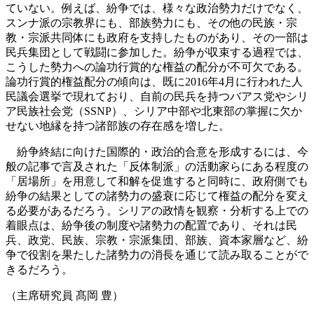
ていない。例えば、紛争では、様々な政治勢力だけでなく、
スンナ派の宗教界にも、部族勢力にも、その他の民族・宗
教・宗派共同体にも政府を支持したものがあり、その一部は
民兵集団として戦闘に参加した。紛争が収束する過程では、
こうした勢力への論功行賞的な権益の配分が不可欠である。
論功行賞的権益配分の傾向は、既に2016
年
4
月に行われた人
民議会選挙で現れており、自前の民兵を持つバアス党やシリ
ア民族社会党（
SSNP
）、シリア中部や北東部の掌握に欠か
せない地縁を持つ諸部族の存在感を増した。
紛争終結に向けた国際的・政治的合意を形成するには、今
般の記事で言及された「反体制派」の活動家らにある程度の
「居場所」を用意して和解を促進すると同時に、政府側でも
紛争の結果としての諸勢力の盛衰に応じて権益の配分を変え
る必要があるだろう。シリアの政情を観察・分析する上での
着眼点は、紛争後の制度や諸勢力の配置であり、それは民
兵、政党、民族、宗教・宗派集団、部族、資本家層など、紛
争で役割を果たした諸勢力の消長を通じて読み取ることがで
きるだろう。
（主席研究員 髙岡 豊）