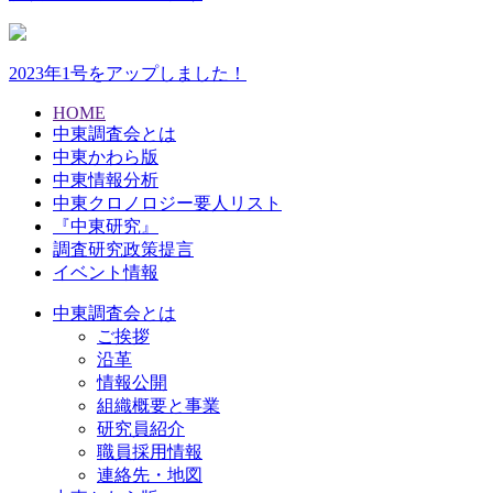
2023年1号をアップしました！
HOME
中東調査会とは
中東かわら版
中東情報分析
中東クロノロジー要人リスト
『中東研究』
調査研究政策提言
イベント情報
中東調査会とは
ご挨拶
沿革
情報公開
組織概要と事業
研究員紹介
職員採用情報
連絡先・地図