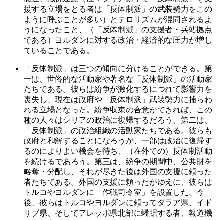
援する立場をとる者は「反体制派」の武装勢力をこの
ように呼ぶことが多い）とテロリズムが混同されるよ
うになったこと、（「反体制派」の支援者・兵站拠点
である）ヨルダンに対する政治・経済的な圧力が増し
ていることである。
「反体制派」は三つの傾向に分けることができる。第
一は、世俗的な活動家や著名な「反体制派」の活動家
たちである。彼らは紛争が激化するにつれて影響力を
喪失し、現在は政府や「反体制派」武装勢力に捕らわ
れる立場となった。紛争収束の合意ができれば、この
種の人々はシリアの政治に復帰するだろう。第二は、
「反体制派」の政治組織の活動家たちである。彼らも
政府と和解することになろうが、一部は政治に復帰す
るのによりよい機会を待ち、（在外での）反体制活動
を続けるであろう。第三は、紛争の期間中、公共財を
略奪・分配し、それが尽きた後は外国の支援に頼った
者たちである。外国の支援に頼ったがゆえに、彼らは
トルコやヨルダンに「作戦司令室」を設置した。今
後、彼らはトルコやヨルダンに頼ってダラア県、イド
リブ県、そしてアレッポ県北部に蟠踞する者、報道機