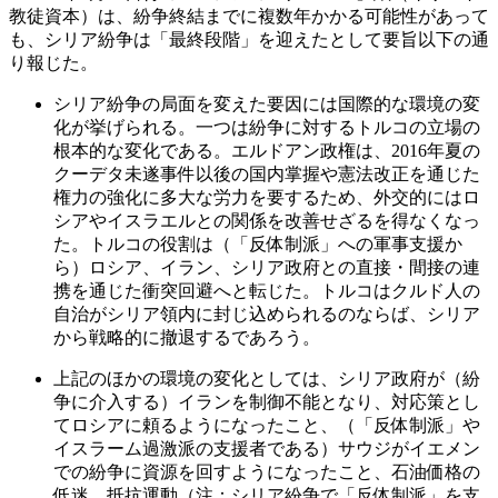
教徒資本）は、紛争終結までに複数年かかる可能性があって
も、シリア紛争は「最終段階」を迎えたとして要旨以下の通
り報じた。
シリア紛争の局面を変えた要因には国際的な環境の変
化が挙げられる。一つは紛争に対するトルコの立場の
根本的な変化である。エルドアン政権は、2016年夏の
クーデタ未遂事件以後の国内掌握や憲法改正を通じた
権力の強化に多大な労力を要するため、外交的にはロ
シアやイスラエルとの関係を改善せざるを得なくなっ
た。トルコの役割は（「反体制派」への軍事支援か
ら）ロシア、イラン、シリア政府との直接・間接の連
携を通じた衝突回避へと転じた。トルコはクルド人の
自治がシリア領内に封じ込められるのならば、シリア
から戦略的に撤退するであろう。
上記のほかの環境の変化としては、シリア政府が（紛
争に介入する）イランを制御不能となり、対応策とし
てロシアに頼るようになったこと、（「反体制派」や
イスラーム過激派の支援者である）サウジがイエメン
での紛争に資源を回すようになったこと、石油価格の
低迷、抵抗運動（注：シリア紛争で「反体制派」を支