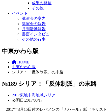
成果の発信
その他
イベント
講演会の案内
講演会の報告
月間活動報告
書面インタビュー
その他の行事
中東かわら版
HOME
中東かわら版
シリア：「反体制派」の末路
№189 シリア：「反体制派」の末路
2017
東地中海地域
シリア
公開日:2017/03/17
2017
年
3
月
15
日付のレバノンの『ナハール』紙（キリスト