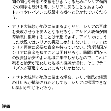
関の関心や外部の支援をひきつけるためにシリア領内
での闘争を続ける者、シリアに戻ることをあきらめ、
トルコやレバノンに残留する者へと分かれていくだろ
う。
アサド大統領が地位に留まるようだと、シリアの再建
を失敗させうる要因となるだろう。アサド大統領が国
際場裏に復帰することは予想できず、アメリカはこう
した状況ではシリアの再建に参加しないし、ロシアは
シリア再建に必要な資金を持っていない。湾岸諸国が
シリアに資金を戻すことは困難だろう。民間部門から
の投資は治安のよい地域に集中しがちなので、これに
頼ると治安が悪化した地域の復興が遅れ、そこでテロ
リズムが蔓延することにもなりかねない。
アサド大統領が地位に留まる場合、シリア難民の帰還
の仕組みが構築されたとしても、シリアに帰還できな
い集団が生じるだろう。
評価