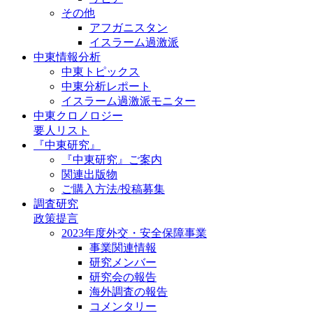
その他
アフガニスタン
イスラーム過激派
中東情報分析
中東トピックス
中東分析レポート
イスラーム過激派モニター
中東クロノロジー
要人リスト
『中東研究』
『中東研究』ご案内
関連出版物
ご購入方法/投稿募集
調査研究
政策提言
2023年度外交・安全保障事業
事業関連情報
研究メンバー
研究会の報告
海外調査の報告
コメンタリー