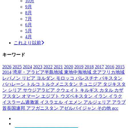
10月
9月
8月
7月
6月
5月
4月
これより以前
キーワード
2026
2025
2024
2023
2022
2021
2020
2019
2018
2017
2016
2015
2014
湾岸・アラビア半島地域
東地中海地域
北アフリカ地域
レバノン
リビア
ヨルダン
モロッコ
パレスチナ
パキスタン
バハレーン
トルコ
トルクメニスタン
チュニジア
タジキスタ
ン
シリア
サウジアラビア
クウェイト
キルギス
カタル
カザ
フスタン
オマーン
エジプト
ウズベキスタン
イラン
イラク
イスラーム過激派
イスラエル
イエメン
アルジェリア
アラブ
首長国連邦
アフガニスタン
アゼルバイジャン
その他
gcc