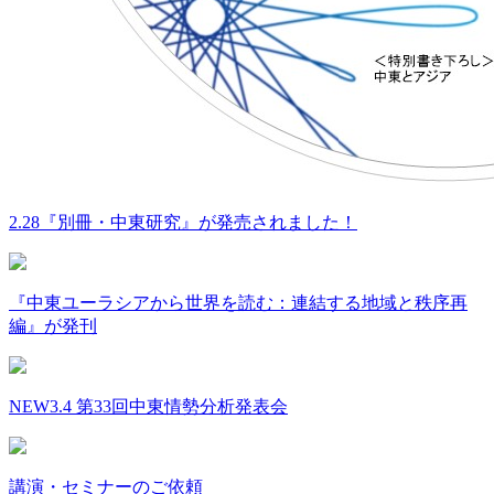
2.28『別冊・中東研究』が発売されました！
『中東ユーラシアから世界を読む：連結する地域と秩序再
編』が発刊
NEW
3.4 第33回中東情勢分析発表会
講演・セミナーのご依頼