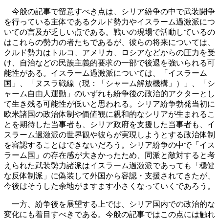
今般の記事で留意すべき点は、シリア紛争の中で武装闘争
を行っている主体であるクルド勢力やイスラーム過激派につ
いての言及が乏しい点である。戦いの現場で活動しているの
はこれらの勢力の者たちであるが、彼らの将来については、
クルド勢力はトルコ、アメリカ、ロシアなどからの圧力を受
け、自治などの民族主義的要求の一部で後退を強いられる可
能性がある。イスラーム過激派については、「イスラーム
国」、「ヌスラ戦線（現：「シャーム解放機構」）」、「シ
ャーム自由人運動」のいずれも紛争後の政治的アクターとし
て生き残る可能性が低いと思われる。シリア紛争勃発当初に
欧米諸国の政治体制や価値観に親和的なシリアが生まれるこ
とを期待した当事者も、シリア政府を支援した当事者も、イ
スラーム過激派の世界観や彼らが実現しようとする政治体制
を容認することはできないだろう。シリア紛争の中で「イス
ラーム国」の存在感が大きかったため、同派と敵対すると考
えられた武装勢力諸派はイスラーム過激派であっても「穏健
な反体制派」に偽装して外国から容認・支援されてきたが、
今後はそうした余地がますます小さくなっていくであろう。
一方、紛争後を展望する上では、シリア国内での政治的な
変化にも着目すべきである。今般の記事ではこの点には触れ