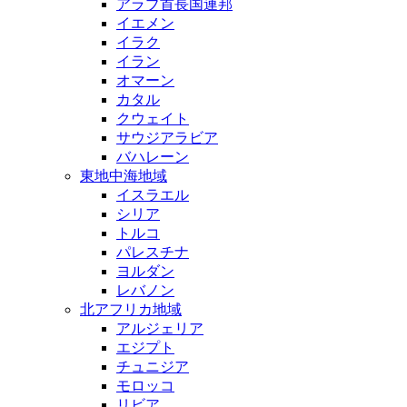
アラブ首長国連邦
イエメン
イラク
イラン
オマーン
カタル
クウェイト
サウジアラビア
バハレーン
東地中海地域
イスラエル
シリア
トルコ
パレスチナ
ヨルダン
レバノン
北アフリカ地域
アルジェリア
エジプト
チュニジア
モロッコ
リビア