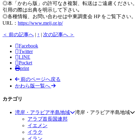
◎本「かわら版」の許可なき複製、転送はご遠慮ください。
引用の際は出典を明示して下さい｡
◎各種情報、お問い合わせは中東調査会 HP をご覧下さい。
URL：
https://www.meij.or.jp/
＜ 前の記事へ
|
↑
|
次の記事へ ＞
Facebook
Twitter
LINE
Pocket
print
前のページへ戻る
かわら版一覧へ
カテゴリ
湾岸・アラビア半島地域
湾岸・アラビア半島地域
アラブ首長国連邦
イエメン
イラク
イラン