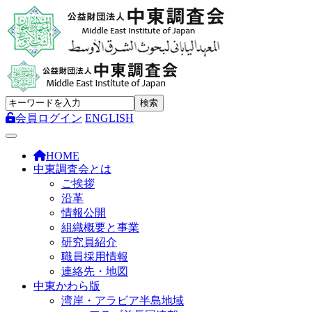
会員ログイン
ENGLISH
Toggle navigation
HOME
中東調査会とは
ご挨拶
沿革
情報公開
組織概要と事業
研究員紹介
職員採用情報
連絡先・地図
中東かわら版
湾岸・アラビア半島地域