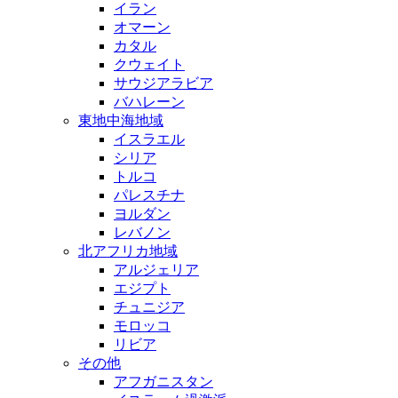
イラン
オマーン
カタル
クウェイト
サウジアラビア
バハレーン
東地中海地域
イスラエル
シリア
トルコ
パレスチナ
ヨルダン
レバノン
北アフリカ地域
アルジェリア
エジプト
チュニジア
モロッコ
リビア
その他
アフガニスタン