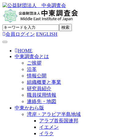
会員ログイン
ENGLISH
Toggle navigation
HOME
中東調査会とは
ご挨拶
沿革
情報公開
組織概要と事業
研究員紹介
職員採用情報
連絡先・地図
中東かわら版
湾岸・アラビア半島地域
アラブ首長国連邦
イエメン
イラク