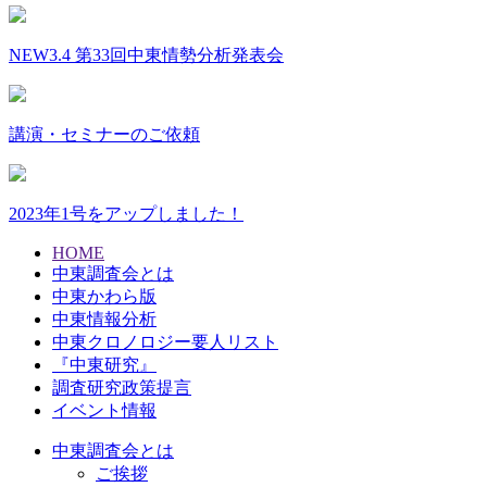
NEW
3.4 第33回中東情勢分析発表会
講演・セミナーのご依頼
2023年1号をアップしました！
HOME
中東調査会とは
中東かわら版
中東情報分析
中東クロノロジー要人リスト
『中東研究』
調査研究政策提言
イベント情報
中東調査会とは
ご挨拶