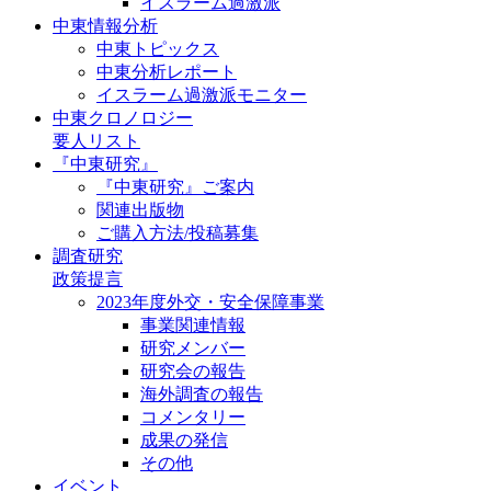
イスラーム過激派
中東情報分析
中東トピックス
中東分析レポート
イスラーム過激派モニター
中東クロノロジー
要人リスト
『中東研究』
『中東研究』ご案内
関連出版物
ご購入方法/投稿募集
調査研究
政策提言
2023年度外交・安全保障事業
事業関連情報
研究メンバー
研究会の報告
海外調査の報告
コメンタリー
成果の発信
その他
イベント