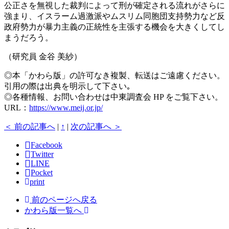
公正さを無視した裁判によって刑が確定される流れがさらに
強まり、イスラーム過激派やムスリム同胞団支持勢力など反
政府勢力が暴力主義の正統性を主張する機会を大きくしてし
まうだろう。
（研究員 金谷 美紗）
◎本「かわら版」の許可なき複製、転送はご遠慮ください。
引用の際は出典を明示して下さい｡
◎各種情報、お問い合わせは中東調査会 HP をご覧下さい。
URL：
https://www.meij.or.jp/
＜ 前の記事へ
|
↑
|
次の記事へ ＞
Facebook
Twitter
LINE
Pocket
print
前のページへ戻る
かわら版一覧へ