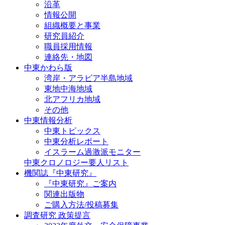
沿革
情報公開
組織概要と事業
研究員紹介
職員採用情報
連絡先・地図
中東かわら版
湾岸・アラビア半島地域
東地中海地域
北アフリカ地域
その他
中東情報分析
中東トピックス
中東分析レポート
イスラーム過激派モニター
中東クロノロジー要人リスト
機関誌『中東研究』
『中東研究』ご案内
関連出版物
ご購入方法/投稿募集
調査研究 政策提言