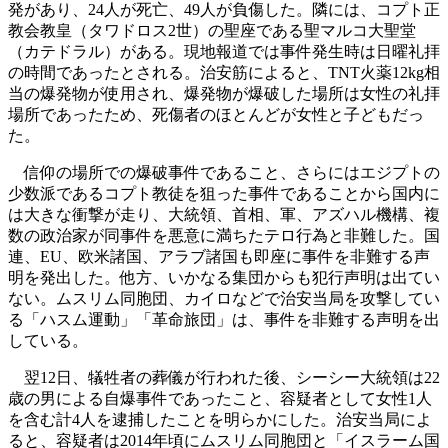
発があり、24人が死亡、49人が負傷した。隣には、コプト正
教会教皇（タワドロス2世）の聖座である聖マルコ大聖堂
（カテドラル）がある。現地報道では事件発生時は日曜礼拝
の時間であったとされる。治安筋によると、TNT火薬12kg相
当の爆発物が使用され、爆発物が爆破した場所は女性の礼拝
場所であったため、死傷者のほとんどが女性と子どもだっ
た。
信仰の場所での爆破事件であること、さらにはエジプトの
少数派であるコプト教徒を狙った事件であることから国内に
は大きな衝撃が走り、大統領、首相、軍、アズハル機構、複
数の政治家が同事件を悪意に満ちたテロ行為と非難した。国
連、EU、欧米諸国、アラブ諸国も即座に事件を非難する声
明を発出した。他方、いかなる集団からも犯行声明は出てい
ない。ムスリム同胞団、カイロなどで治安当局を攻撃してい
る「ハスム運動」「革命旅団」は、事件を非難する声明を出
している。
翌12日、犠牲者の葬儀が行われた後、シーシー大統領は22
歳の男による自爆事件であったこと、容疑者として女性1人
を含む計4人を逮捕したことを明らかにした。治安当局によ
ると、容疑者は2014年頃にムスリム同胞団と「イスラーム国