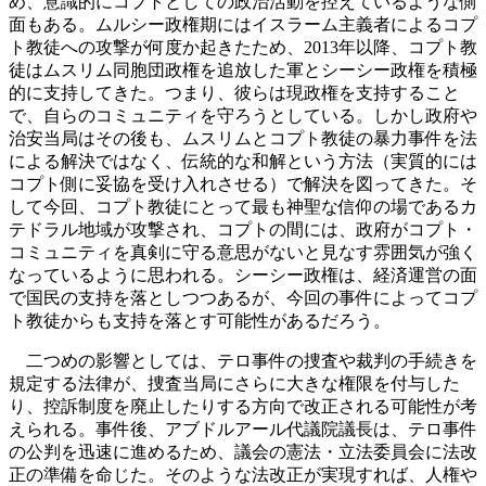
め、意識的にコプトとしての政治活動を控えているような側
面もある。ムルシー政権期にはイスラーム主義者によるコプ
ト教徒への攻撃が何度か起きたため、2013年以降、コプト教
徒はムスリム同胞団政権を追放した軍とシーシー政権を積極
的に支持してきた。つまり、彼らは現政権を支持すること
で、自らのコミュニティを守ろうとしている。しかし政府や
治安当局はその後も、ムスリムとコプト教徒の暴力事件を法
による解決ではなく、伝統的な和解という方法（実質的には
コプト側に妥協を受け入れさせる）で解決を図ってきた。そ
して今回、コプト教徒にとって最も神聖な信仰の場であるカ
テドラル地域が攻撃され、コプトの間には、政府がコプト・
コミュニティを真剣に守る意思がないと見なす雰囲気が強く
なっているように思われる。シーシー政権は、経済運営の面
で国民の支持を落としつつあるが、今回の事件によってコプ
ト教徒からも支持を落とす可能性があるだろう。
二つめの影響としては、テロ事件の捜査や裁判の手続きを
規定する法律が、捜査当局にさらに大きな権限を付与した
り、控訴制度を廃止したりする方向で改正される可能性が考
えられる。事件後、アブドルアール代議院議長は、テロ事件
の公判を迅速に進めるため、議会の憲法・立法委員会に法改
正の準備を命じた。そのような法改正が実現すれば、人権や