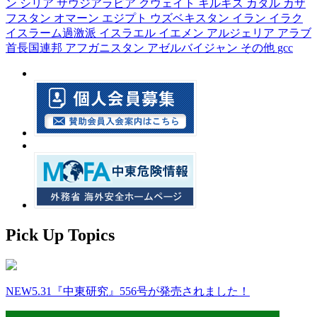
ン
シリア
サウジアラビア
クウェイト
キルギス
カタル
カザ
フスタン
オマーン
エジプト
ウズベキスタン
イラン
イラク
イスラーム過激派
イスラエル
イエメン
アルジェリア
アラブ
首長国連邦
アフガニスタン
アゼルバイジャン
その他
gcc
Pick Up Topics
NEW
5.31『中東研究』556号が発売されました！