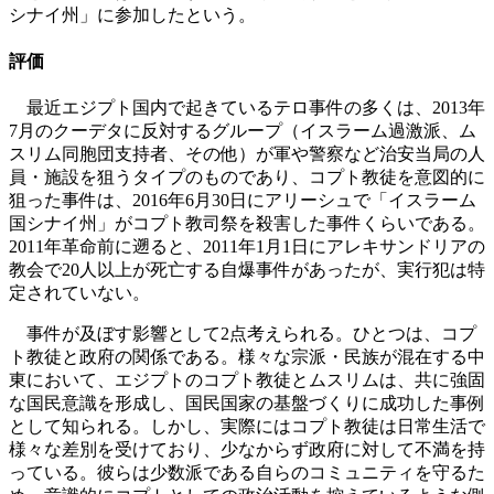
シナイ州」に参加したという。
評価
最近エジプト国内で起きているテロ事件の多くは、2013年
7月のクーデタに反対するグループ（イスラーム過激派、ム
スリム同胞団支持者、その他）が軍や警察など治安当局の人
員・施設を狙うタイプのものであり、コプト教徒を意図的に
狙った事件は、2016年6月30日にアリーシュで「イスラーム
国シナイ州」がコプト教司祭を殺害した事件くらいである。
2011年革命前に遡ると、2011年1月1日にアレキサンドリアの
教会で20人以上が死亡する自爆事件があったが、実行犯は特
定されていない。
事件が及ぼす影響として2点考えられる。ひとつは、コプ
ト教徒と政府の関係である。様々な宗派・民族が混在する中
東において、エジプトのコプト教徒とムスリムは、共に強固
な国民意識を形成し、国民国家の基盤づくりに成功した事例
として知られる。しかし、実際にはコプト教徒は日常生活で
様々な差別を受けており、少なからず政府に対して不満を持
っている。彼らは少数派である自らのコミュニティを守るた